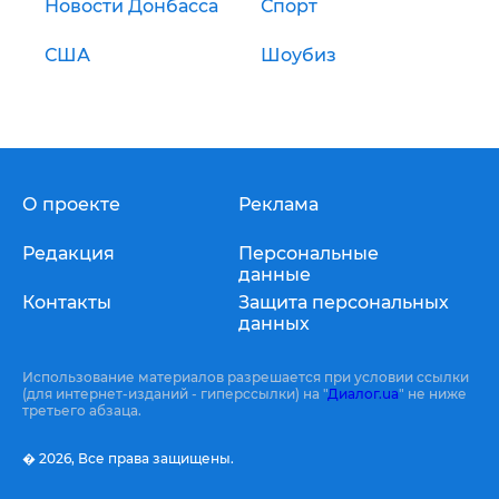
Новости Донбасса
Спорт
США
Шоубиз
О проекте
Реклама
Редакция
Персональные
данные
Контакты
Защита персональных
данных
Использование материалов разрешается при условии ссылки
(для интернет-изданий - гиперссылки) на "
Диалог.ua
" не ниже
третьего абзаца.
� 2026,
Все права защищены.