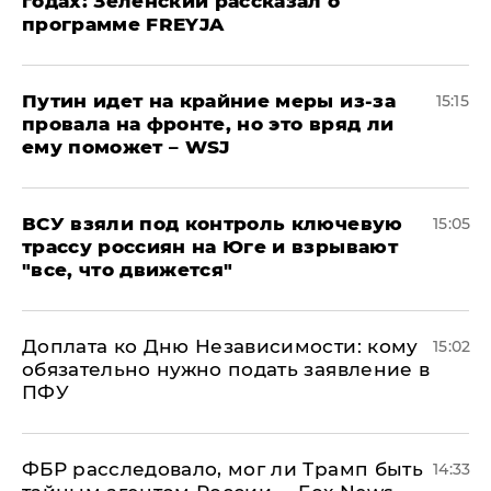
годах: Зеленский рассказал о
программе FREYJA
Путин идет на крайние меры из-за
15:15
провала на фронте, но это вряд ли
ему поможет – WSJ
ВСУ взяли под контроль ключевую
15:05
трассу россиян на Юге и взрывают
"все, что движется"
Доплата ко Дню Независимости: кому
15:02
обязательно нужно подать заявление в
ПФУ
ФБР расследовало, мог ли Трамп быть
14:33