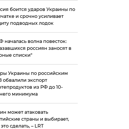
сия боится ударов Украины по
чатке и срочно усиливает
иту подводных лодок
РФ началась волна повесток:
азавшихся россиян заносят в
рные списки"
ры Украины по российским
 обвалили экспорт
тепродуктов из РФ до 10-
него минимума
ин может атаковать
тийские страны и выбирает,
 это сделать, – LRT