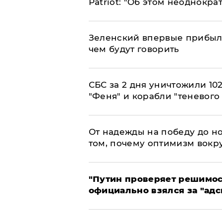
Patriot: "Об этом неоднокра
Зеленский впервые прибыл 
чем будут говорить
СБС за 2 дня уничтожили 10
"Феня" и корабли "теневого
От надежды на победу до но
том, почему оптимизм вокру
"Путин проверяет решимост
официально взялся за "адс