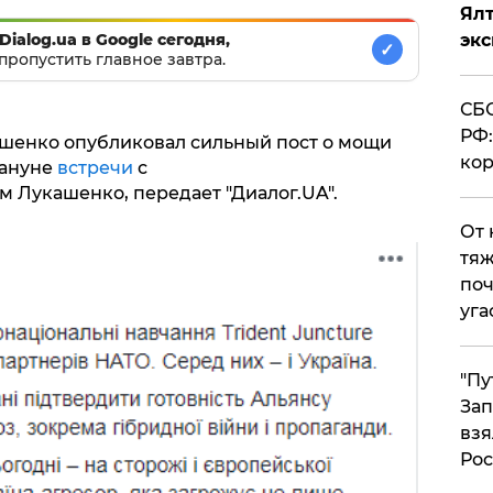
Ял
эк
Dialog.ua в Google сегодня,
✓
пропустить главное завтра.
СБС
РФ:
шенко опубликовал сильный пост о мощи
кор
кануне
встречи
с
 Лукашенко, передает "Диалог.UA".
От 
тяж
поч
уга
"Пу
Зап
взя
Рос