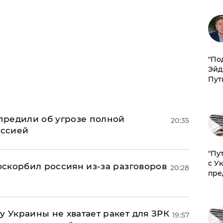
​"По
Эйд
Пут
предили об угрозе полной
20:35
оссией
"Пу
с У
 оскорбил россиян из-за разговоров
20:28
пре
у Украины не хватает ракет для ЗРК
19:57