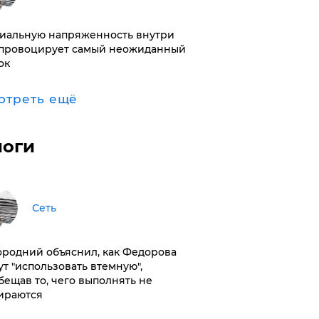
иальную напряженность внутри
провоцирует самый неожиданный
ок
отреть ещё
логи
Сеть
ородний объяснил, как Федорова
ут "использовать втемную",
бещав то, чего выполнять не
ираются