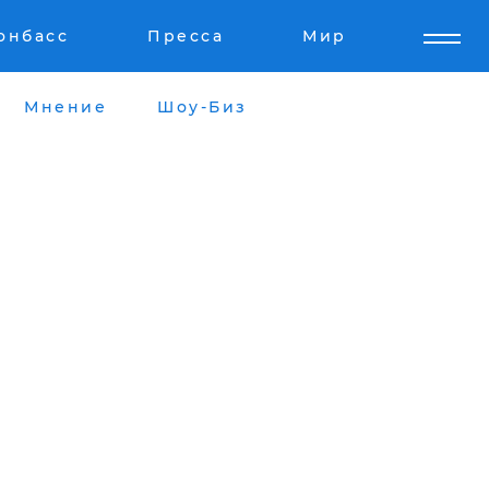
онбасс
Пресса
Мир
Мнение
Шоу-Биз