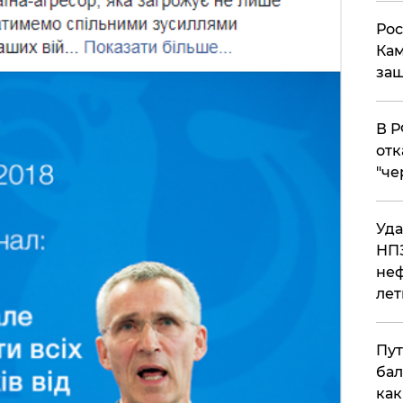
Рос
Кам
защ
​В 
отк
"че
Уда
НПЗ
неф
лет
Пут
бал
как