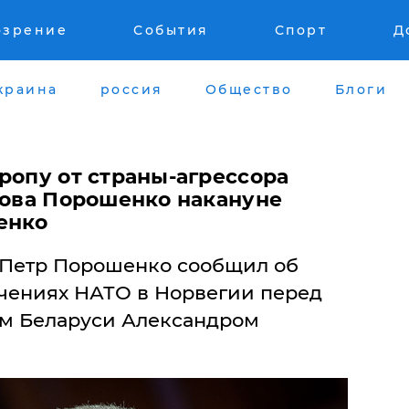
озрение
События
Спорт
Д
краина
россия
Общество
Блоги
ропу от страны-агрессора
лова Порошенко накануне
енко
 Петр Порошенко сообщил об
учениях НАТО в Норвегии перед
ом Беларуси Александром