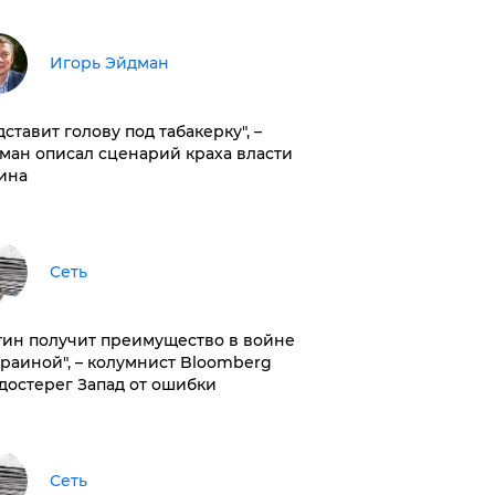
Игорь Эйдман
дставит голову под табакерку", –
ман описал сценарий краха власти
ина
Сеть
тин получит преимущество в войне
краиной", – колумнист Bloomberg
достерег Запад от ошибки
Сеть