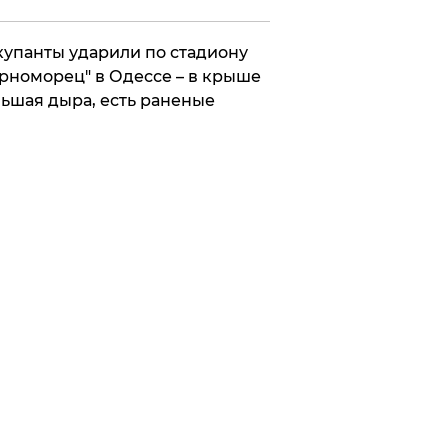
упанты ударили по стадиону
рноморец" в Одессе – в крыше
ьшая дыра, есть раненые