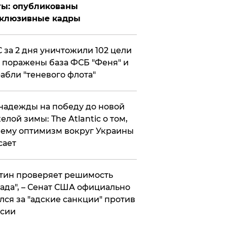
ты: опубликованы
склюзивные кадры
 за 2 дня уничтожили 102 цели
 поражены база ФСБ "Феня" и
абли "теневого флота"
надежды на победу до новой
елой зимы: The Atlantic о том,
ему оптимизм вокруг Украины
сает
тин проверяет решимость
ада", – Сенат США официально
лся за "адские санкции" против
сии