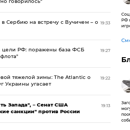
тно говорилось"
Соц
РФ 
в Сербию на встречу с Вучичем – о
19:33
игр
См
2 цели РФ: поражены база ФСБ
19:27
 флота"
Б
вой тяжелой зимы: The Atlantic о
19:22
г Украины угасает
Заг
ь Запада", – Сенат США
19:13
мог
кие санкции" против России
поо
соб