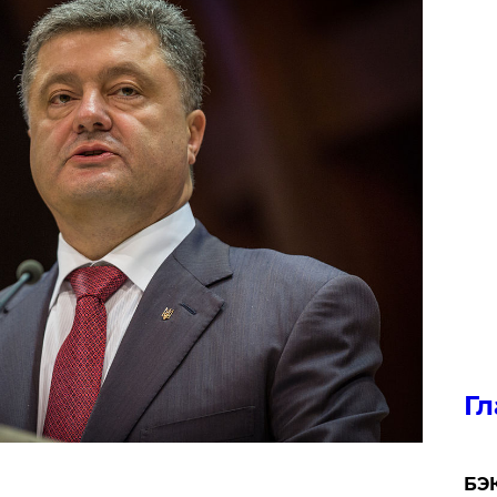
Гл
​БЭ