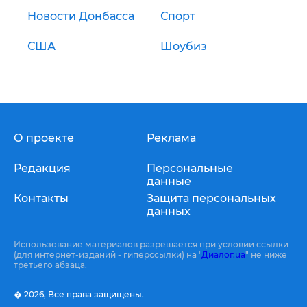
Новости Донбасса
Спорт
США
Шоубиз
О проекте
Реклама
Редакция
Персональные
данные
Контакты
Защита персональных
данных
Использование материалов разрешается при условии ссылки
(для интернет-изданий - гиперссылки) на "
Диалог.ua
" не ниже
третьего абзаца.
� 2026,
Все права защищены.