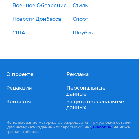
Военное Обозрение
Стиль
Новости Донбасса
Спорт
США
Шоубиз
О проекте
Реклама
Редакция
Персональные
данные
Контакты
Защита персональных
данных
Использование материалов разрешается при условии ссылки
(для интернет-изданий - гиперссылки) на "
Диалог.ua
" не ниже
третьего абзаца.