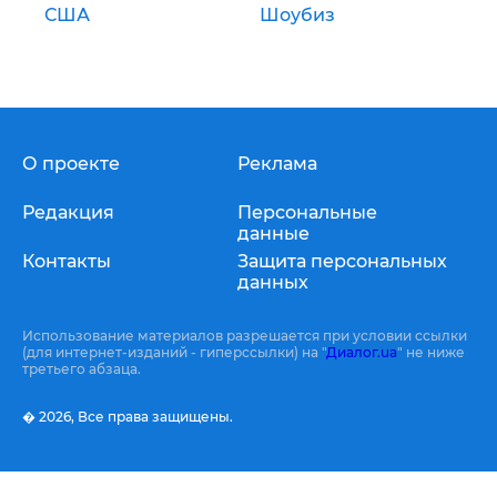
США
Шоубиз
О проекте
Реклама
Редакция
Персональные
данные
Контакты
Защита персональных
данных
Использование материалов разрешается при условии ссылки
(для интернет-изданий - гиперссылки) на "
Диалог.ua
" не ниже
третьего абзаца.
� 2026,
Все права защищены.