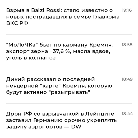
Взрыв в Balzi Rossi: стало известно о
19:16
новых пострадавших в семье Главкома
ВКС РФ
​"МоЛоЧКа" бьет по карману Кремля:
18:58
экспорт зерна −37,6 %, масла вдвое,
уголь в коллапсе
Дикий рассказал о последней
18:49
неядерной "карте" Кремля, которую
будут активно "разыгрывать"
​Дрон РФ со взрывчаткой в Лейпциге
18:44
заставил Германию срочно укреплять
защиту аэропортов — DW