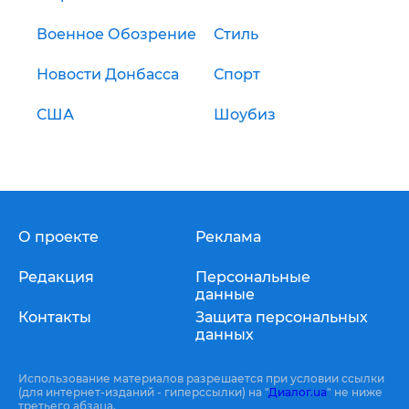
Военное Обозрение
Стиль
Новости Донбасса
Спорт
США
Шоубиз
О проекте
Реклама
Редакция
Персональные
данные
Контакты
Защита персональных
данных
Использование материалов разрешается при условии ссылки
(для интернет-изданий - гиперссылки) на "
Диалог.ua
" не ниже
третьего абзаца.