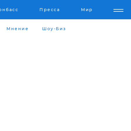
онбасс
Пресса
Мир
Мнение
Шоу-Биз