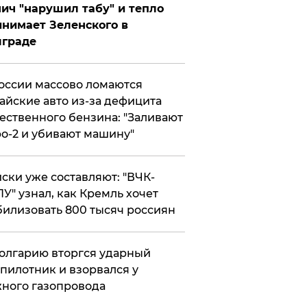
ич "нарушил табу" и тепло
нимает Зеленского в
лграде
оссии массово ломаются
айские авто из-за дефицита
ественного бензина: "Заливают
о-2 и убивают машину"
ски уже составляют: "ВЧК-
У" узнал, как Кремль хочет
илизовать 800 тысяч россиян
олгарию вторгся ударный
пилотник и взорвался у
ного газопровода