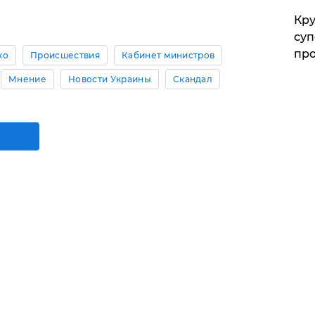
Кр
суп
про
ко
Происшествия
Кабинет министров
Мнение
Новости Украины
Скандал