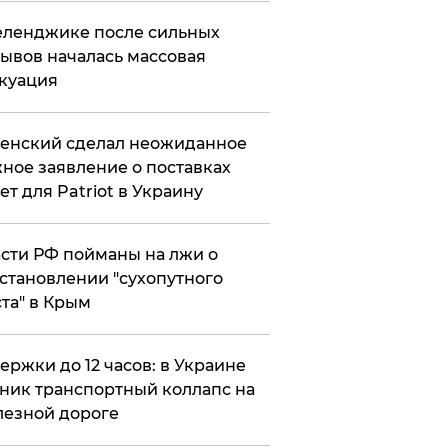
еленджике после сильных
ывов началась массовая
куация
енский сделал неожиданное
ное заявление о поставках
ет для Patriot в Украину
сти РФ пойманы на лжи о
становлении "сухопутного
та" в Крым
ержки до 12 часов: в Украине
ник транспортный коллапс на
езной дороге