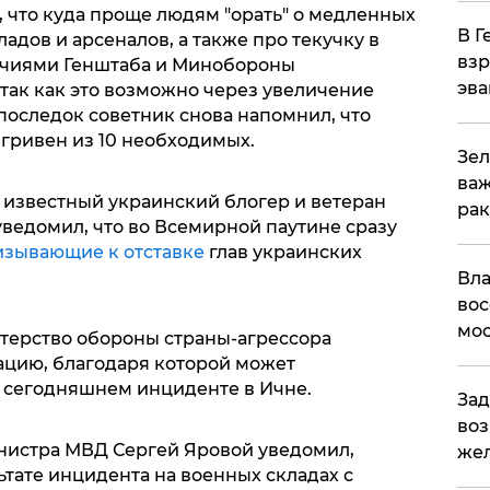
 что куда проще людям "орать" о медленных
В Г
адов и арсеналов, а также про текучку в
взр
очиями Генштаба и Минобороны
эва
так как это возможно через увеличение
последок советник снова напомнил, что
гривен из 10 необходимых.
Зел
важ
 известный украинский блогер и ветеран
рак
уведомил, что во Всемирной паутине сразу
зывающие к отставке
глав украинских
Вла
вос
мос
терство обороны страны-агрессора
цию, благодаря которой может
 сегодняшнем инциденте в Ичне.
Зад
воз
нистра МВД Сергей Яровой уведомил,
жел
ьтате инцидента на военных складах с