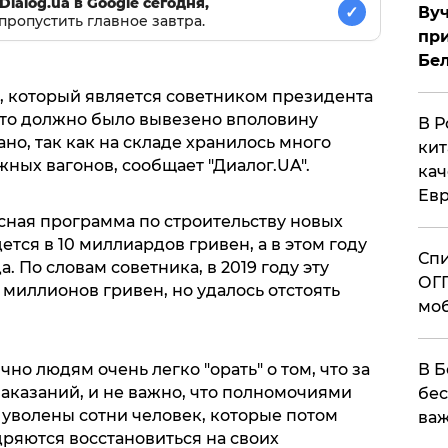
Dialog.ua в Google сегодня,
✓
Вуч
пропустить главное завтра.
при
Бе
 который является советником президента
что должно было вывезено вполовину
В Р
но, так как на складе хранилось много
кит
жных вагонов, сообщает "Диалог.UA".
кач
Евр
сная программа по строительству новых
тся в 10 миллиардов гривен, а в этом году
Спи
 По словам советника, в 2019 году эту
ОГП
 миллионов гривен, но удалось отстоять
моб
В Б
но людям очень легко "орать" о том, что за
казаний, и не важно, что полномочиями
бес
уволены сотни человек, которые потом
важ
ряются восстановиться на своих