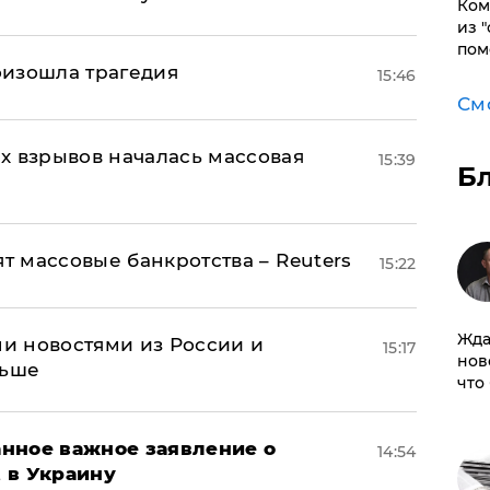
Ком
из 
пом
оизошла трагедия
15:46
См
х взрывов началась массовая
15:39
Б
ят массовые банкротства – Reuters
15:22
Жда
и новостями из России и
15:17
нов
льше
что
нное важное заявление о
14:54
t в Украину