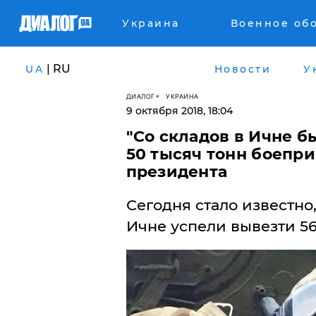
Украина
Военное об
| RU
UA
Новости
У
ДИАЛОГ
УКРАИНА
9 октября 2018, 18:04
"Со складов в Ичне 
50 тысяч тонн боепри
президента
Сегодня стало известно
Ичне успели вывезти 56