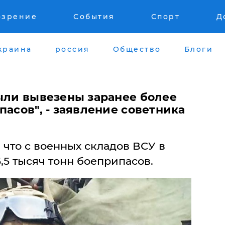
озрение
События
Спорт
Д
краина
россия
Общество
Блоги
были вывезены заранее более
пасов", - заявление советника
, что с военных складов ВСУ в
,5 тысяч тонн боеприпасов.