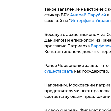
Такое заявление на встрече с
спикер ВРУ
Андрей Парубий
в 
ссылкой на "
Интерфакс-Украин
Беседуя с архиепископом из 
Даниилом и епископом из Кан
пригласил Патриарха
Варфоло
Константинополя должны пере
Ранее Червоненко заявил, что
существовать
как государство.
Напомним, Московский патриар
предстоятелями всех правосла
соответствующим предложени
В свою очередь, Филарет поо