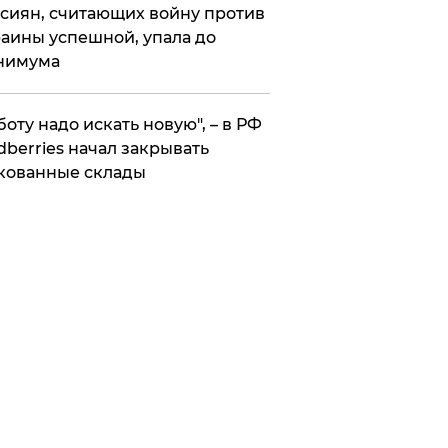
сиян, считающих войну против
аины успешной, упала до
нимума
боту надо искать новую", – в РФ
dberries начал закрывать
кованные склады