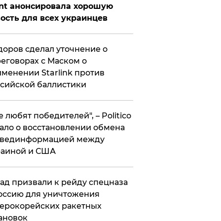
nt анонсировала хорошую
ость для всех украинцев
оров сделал уточнение о
еговорах с Маском о
менении Starlink против
сийской баллистики
се любят победителей", – Politico
ало о восстановлении обмена
звединформацией между
раиной и США
ад призвали к рейду спецназа
оссию для уничтожения
ерокорейских ракетных
ановок