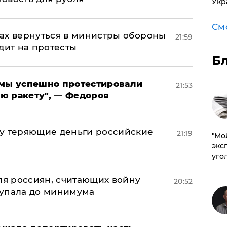
Укр
См
ах вернуться в министры обороны
21:59
дит на протесты
Б
я мы успешно протестировали
21:53
ю ракету", — Федоров
му теряющие деньги российские
21:19
​"М
а
эксп
уго
оля россиян, считающих войну
20:52
 упала до минимума