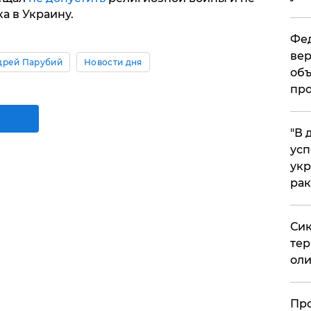
а в Украину.
Фед
вер
дрей Парубий
Новости дня
объ
про
​"В
усп
укр
рак
Сик
тер
оли
​Пр