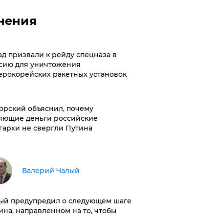
нения
ад призвали к рейду спецназа в
сию для уничтожения
ерокорейских ракетных установок
орский объяснил, почему
яющие деньги российские
гархи не свергли Путина
Валерий Чалый
ый предупредил о следующем шаге
ина, направленном на то, чтобы