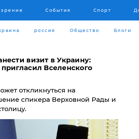
озрение
События
Спорт
Д
краина
россия
Общество
Блоги
нести визит в Украину:
пригласил Вселенского
ожет откликнуться на
шение спикера Верховной Рады и
толицу.