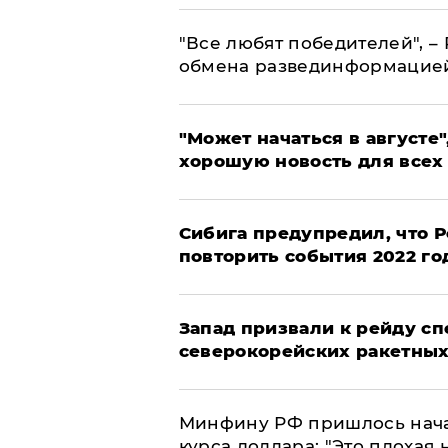
​"Все любят победителей", –
обмена развединформацие
"Может начаться в августе",
хорошую новость для всех
Сибига предупредил, что Р
повторить события 2022 го
Запад призвали к рейду с
северокорейских ракетных
Минфину РФ пришлось начат
курса доллара: "Это плохая 