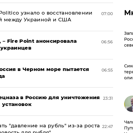
М
 Politico узнало о восстановлении
07:00
й между Украиной и США
Зап
Рос
 – Fire Point анонсировала
06:56
сев
 украинцев
Сик
оссия в Черном море пытается
06:55
тер
да
оли
пецназа в Россию для уничтожения
23:31
 установок
Чал
ь "давление на рубль" из-за роста
22:47
Пут
новость для рубля"