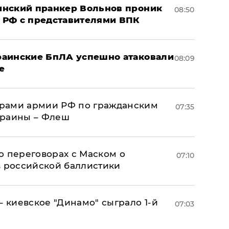
аинский пранкер Вольнов проник
08:50
 РФ с представителями ВПК
краинские БпЛА успешно атаковали
08:09
е
рами армии РФ по гражданским
07:35
краины – Флеш
о переговорах с Маском о
07:10
в российской баллистики
– киевское "Динамо" сыграло 1-й
07:03