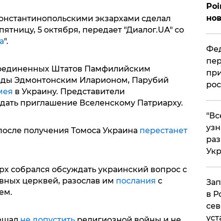
Poi
нов
 константинопольскими экзархами сделал
пятницу, 5 октября, передает "Диалог.UA" со
а
".
Фед
пер
Соединенных Штатов Памфилийским
при
ады Эдмонтонским Иларионом, Парубий
рос
мея
в Украину. Представители
дать приглашение Вселенскому Патриарху.
​"В
узн
 после получения Томоса Украина
перестанет
ра
Ук
х собрался обсуждать украинский вопрос с
вных церквей, разослав им
послания
с
Зап
ем.
в Р
сев
уст
бещал
не допустить
религиозной войны и не