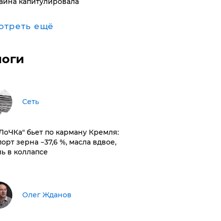
аина капитулировала
отреть ещё
логи
Сеть
оЛоЧКа" бьет по карману Кремля:
орт зерна −37,6 %, масла вдвое,
ль в коллапсе
Олег Жданов