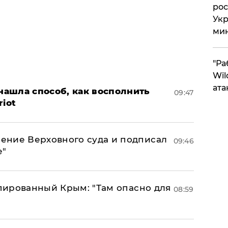
рос
Укр
ми
"Ра
Wil
ата
ашла способ, как восполнить
09:47
riot
ение Верховного суда и подписал
09:46
е"
упированный Крым: "Там опасно для
08:59