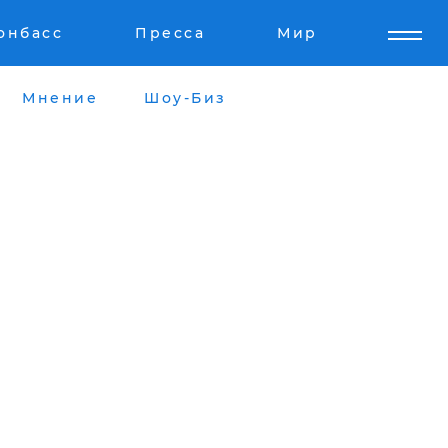
онбасс
Пресса
Мир
Мнение
Шоу-Биз