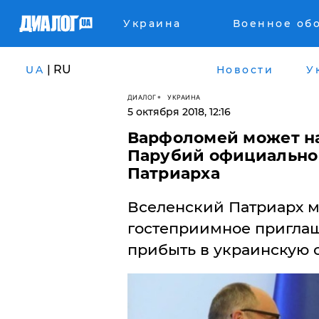
Украина
Военное об
| RU
UA
Новости
У
ДИАЛОГ
УКРАИНА
5 октября 2018, 12:16
Варфоломей может на
Парубий официально 
Патриарха
Вселенский Патриарх м
гостеприимное пригла
прибыть в украинскую с