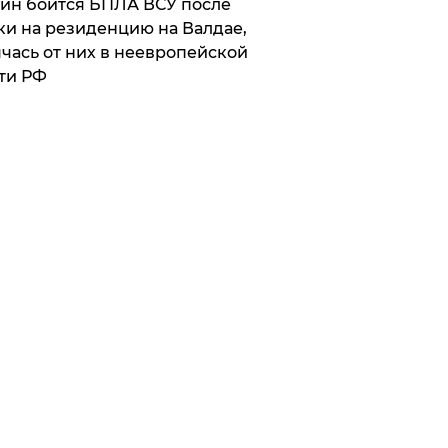
ин боится БПЛА ВСУ после
ки на резиденцию на Валдае,
чась от них в неевропейской
ти РФ