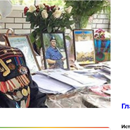
Гл
Ист