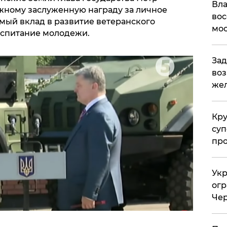
Вла
жному заслуженную награду за личное
вос
омый вклад в развитие ветеранского
мос
оспитание молодежи.
Зад
воз
жел
Кр
суп
про
Укр
огр
Чер