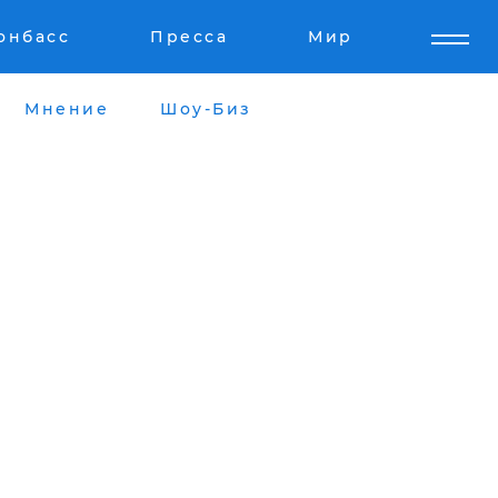
онбасс
Пресса
Мир
Мнение
Шоу-Биз