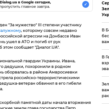
Dialog.ua в Google сегодня,
Сер
✓
пропустить главное завтра.
Зел
Ук
н "За мужество" III степени участнику
В Б
Залужному
, которому совсем недавно
бес
 российской агрессии на Донбассе Иван
важ
нь ушел в АТО и погиб от рук
 этом сообщает "Диалог.UA".
В Г
иональной гвардии Украины. Ивана,
взр
ого дедушки, похоронили в родном
эва
знь оборвалась в районе Амвросиевки
стрела российско-террористическими
дедушка-ветеран обвинил в его гибели
Зел
а.
важ
рак
ть скорбной памятной даты начала вторжения
нские земли глава государства Петр