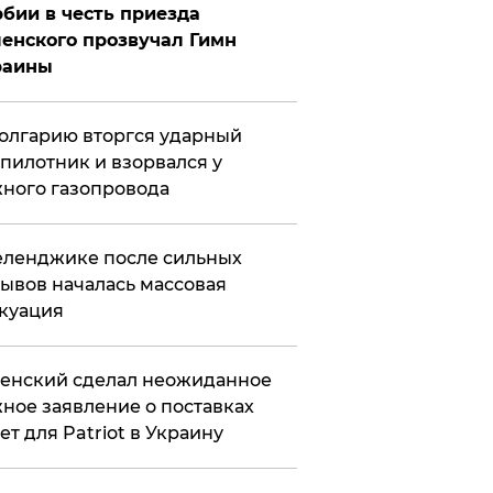
бии в честь приезда
енского прозвучал Гимн
раины
олгарию вторгся ударный
пилотник и взорвался у
ного газопровода
еленджике после сильных
ывов началась массовая
куация
енский сделал неожиданное
ное заявление о поставках
ет для Patriot в Украину