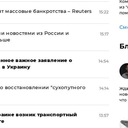
Ком
из 
ят массовые банкротства – Reuters
15:22
пом
См
и новостями из России и
15:17
льше
Б
нное важное заявление о
14:54
t в Украину
о восстановлении "сухопутного
14:14
Жда
нов
что
краине возник транспортный
13:57
ге