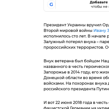
Добавьте 
G
чтобы не 
Президент Украины вручил Орде
Второй мировой войны
Ивану 
исполнилось сто лет. В начале
Залужный потерял внука – паре
пророссийских террористов. Об
Внук ветерана был бойцом Нац
названного в честь героическ
Запорожье в 2014 году, его жи
Донецкой области во время об
войсками. На похоронах внука 
российского президента Путин
И вот 22 июня 2018 года в чес
фашистской Германии на украи