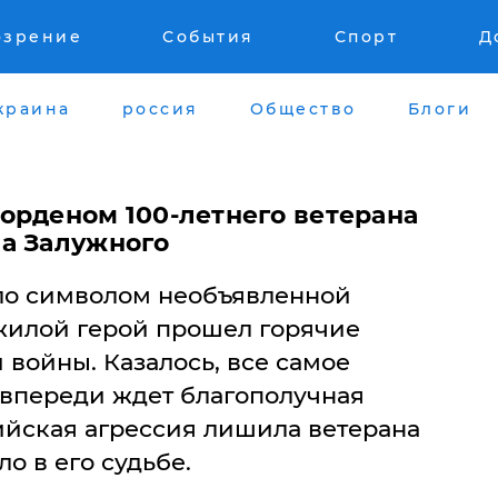
озрение
События
Спорт
Д
краина
россия
Общество
Блоги
орденом 100-летнего ветерана
а Залужного
ало символом необъявленной
жилой герой прошел горячие
войны. Казалось, все самое
 впереди ждет благополучная
ийская агрессия лишила ветерана
ло в его судьбе.