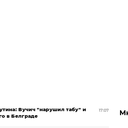
утина: Вучич "нарушил табу" и
17:07
М
го в Белграде