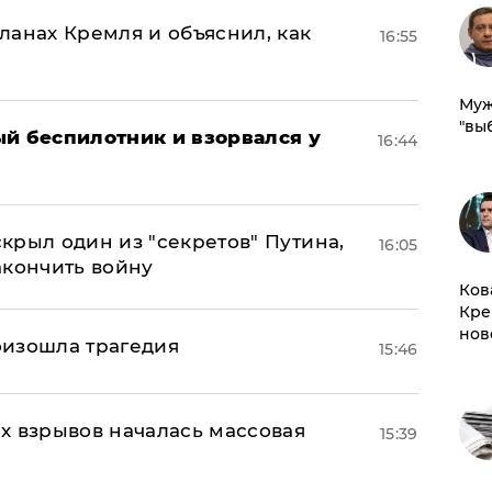
ланах Кремля и объяснил, как
16:55
Муж
"вы
ый беспилотник и взорвался у
16:44
крыл один из "секретов" Путина,
16:05
акончить войну
Ков
Кре
нов
оизошла трагедия
15:46
х взрывов началась массовая
15:39