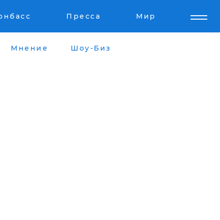
онбасс
Пресса
Мир
Мнение
Шоу-Биз