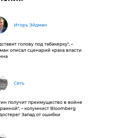
Игорь Эйдман
дставит голову под табакерку", –
ман описал сценарий краха власти
ина
Сеть
тин получит преимущество в войне
краиной", – колумнист Bloomberg
достерег Запад от ошибки