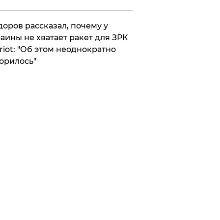
оров рассказал, почему у
аины не хватает ракет для ЗРК
riot: "Об этом неоднократно
орилось"