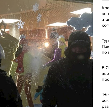
Кре
кош
ата
ког
Тур
Пак
по 
В С
вве
про
​"Н
оск
раз