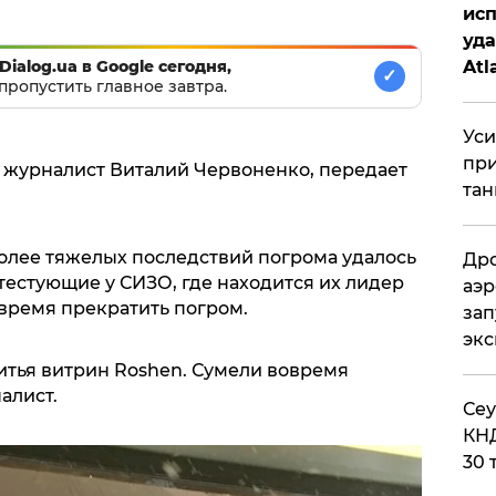
исп
уда
Dialog.ua в Google сегодня,
Atl
✓
пропустить главное завтра.
би
Уси
при
 журналист Виталий Червоненко, передает
тан
более тяжелых последствий погрома удалось
Дро
тестующие у СИЗО, где находится их лидер
аэр
время прекратить погром.
зап
эк
тья витрин Roshen. Сумели вовремя
алист.
​Се
КНД
30 