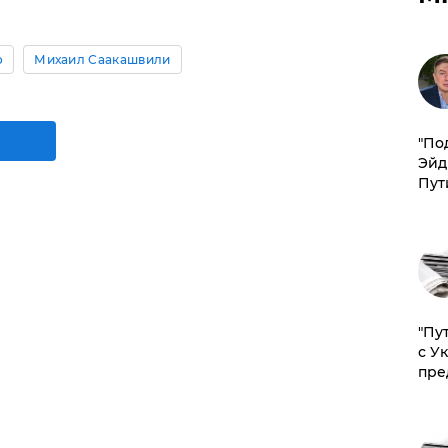
о
Михаил Саакашвили
​"По
Эйд
Пут
"Пу
с У
пре