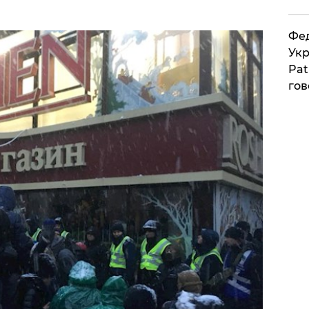
Фед
Укр
Pat
гов