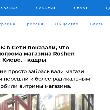
озрение
События
Спорт
Д
краина
россия
Общество
Блоги
: в Сети показали, что
погрома магазина Roshen
 Киеве, - кадры
е просто забрасывали магазин
м перешли к более радикальным
побили витрины магазина.