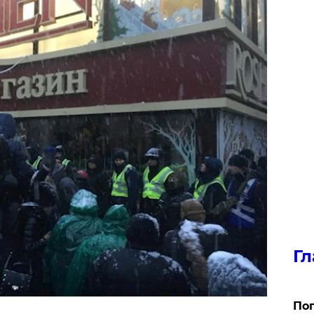
Гл
Поп