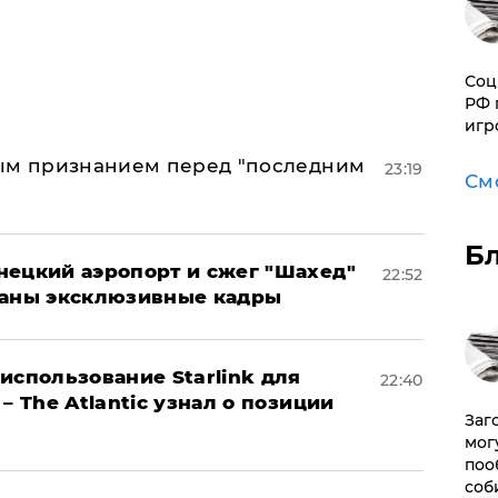
Соц
РФ 
игр
ным признанием перед "последним
23:19
См
Б
нецкий аэропорт и сжег "Шахед"
22:52
ваны эксклюзивные кадры
использование Starlink для
22:40
– The Atlantic узнал о позиции
Заг
мог
поо
соб