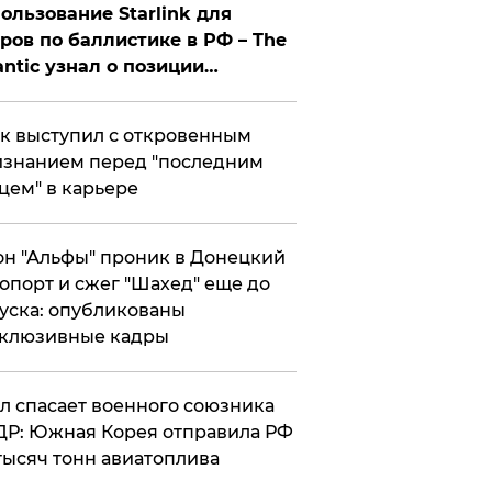
ользование Starlink для
ров по баллистике в РФ – The
antic узнал о позиции
знесмена
к выступил с откровенным
знанием перед "последним
цем" в карьере
н "Альфы" проник в Донецкий
опорт и сжег "Шахед" еще до
уска: опубликованы
склюзивные кадры
ул спасает военного союзника
Р: Южная Корея отправила РФ
тысяч тонн авиатоплива