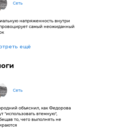
Сеть
иальную напряженность внутри
провоцирует самый неожиданный
ок
отреть ещё
логи
Сеть
ородний объяснил, как Федорова
ут "использовать втемную",
бещав то, чего выполнять не
ираются