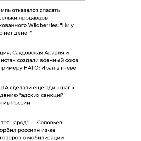
мль отказался спасать
ельки продавцов
кованного Wildberries: "Ни у
о нет денег"
ция, Саудовская Аравия и
истан создали военный союз
примеру НАТО: Иран в гневе
ША сделали еще один шаг к
дению "адских санкций"
тив России
е тот народ", — Соловьев
орбил россиян из-за
говоров о мобилизации