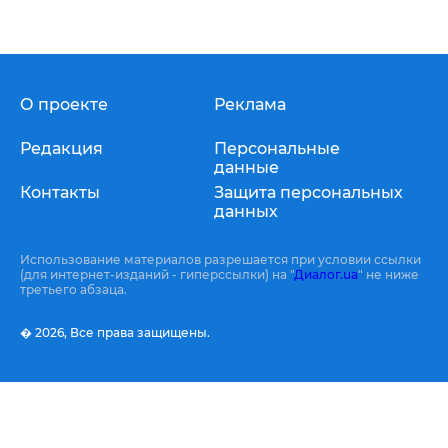
О проекте
Реклама
Редакция
Персональные
данные
Контакты
Защита персональных
данных
Использование материалов разрешается при условии ссылки
(для интернет-изданий - гиперссылки) на "
Диалог.ua
" не ниже
третьего абзаца.
� 2026,
Все права защищены.