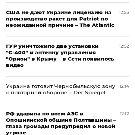
США не дают Украине лицензию на
12:53
производство ракет для Patriot по
неожиданной причине – The Atlantic
ГУР уничтожило две установки
12:52
"С‑400" и антенну управления
"Орион" в Крыму – в Сети появилось
видео
Украина готовит Чернобыльскую зону
12:14
к повторной обороне – Der Spiegel
РФ ударила по всем АЗС в
12:12
Опошнянской общине Полтавщины –
глава громады предупредил о новой
угрозе