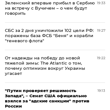
Зеленский впервые прибыл в Сербию
19:33
на встречу с Вучичем – о чем будут
говорить
СБС за 2 дня уничтожили 102 цели РФ:
19:27
поражены база ФСБ "Беня" и корабли
"теневого флота"
От надежды на победу до новой
19:22
тяжелой зимы: The Atlantic о том,
почему оптимизм вокруг Украины
угасает
"Путин проверяет решимость
19:13
Запада", – Сенат США официально
взялся за "адские санкции" против
России