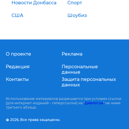
Новости Донбасса
Спорт
США
Шоубиз
О проекте
Реклама
Редакция
Персональные
данные
Контакты
Защита персональных
данных
Использование материалов разрешается при условии ссылки
(для интернет-изданий - гиперссылки) на "
Диалог.ua
" не ниже
третьего абзаца.
� 2026,
Все права защищены.