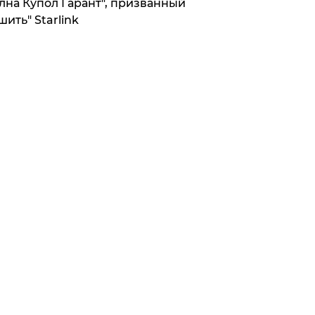
лна Купол Гарант", призванный
шить" Starlink