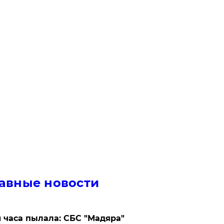
авные новости
 часа пылала: СБС "Мадяра"