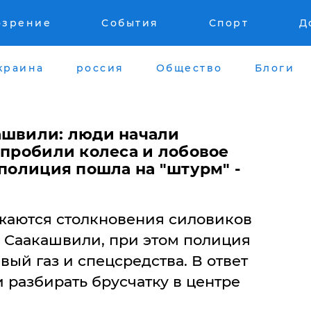
озрение
События
Спорт
Д
краина
россия
Общество
Блоги
ашвили: люди начали
 пробили колеса и лобовое
 полиция пошла на "штурм" -
лжаются столкновения силовиков
 Саакашвили, при этом полиция
вый газ и спецсредства. В ответ
и разбирать брусчатку в центре