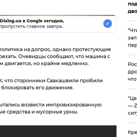
под
дво
Dialog.ua в Google сегодня,
✓
пропустить главное завтра.
​"Ч
зап
пер
политика на допрос, однако протестующие
оехать. Очевидцы сообщают, что машина с
 двигается, но крайне медленно.
​Ро
дро
что
, что сторонники Саакашвили пробили
ь блокировать его движение.
​"Ц
пытались возвести импровизированную
— Z
ые средства и мусорные урны.
сит
​Кр