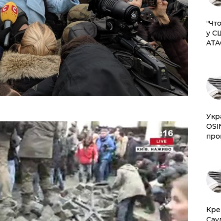
​"Ч
у С
ATA
​Ук
OSI
про
​Кр
Сау