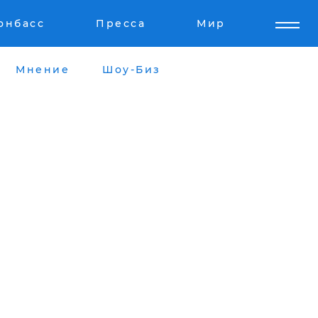
онбасс
Пресса
Мир
Мнение
Шоу-Биз