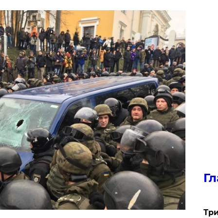
Гл
Три