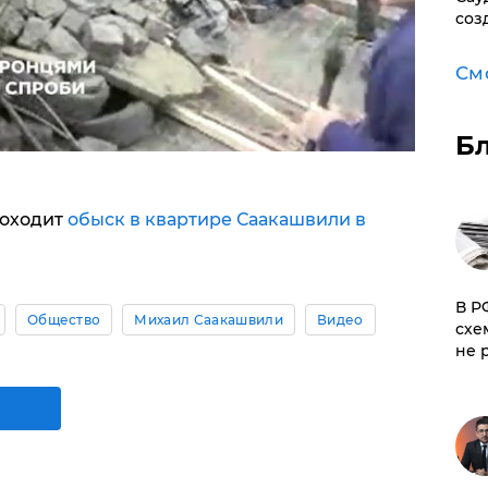
соз
См
Б
роходит
обыск в квартире Саакашвили в
​В 
Общество
Михаил Саакашвили
Видео
схе
не 