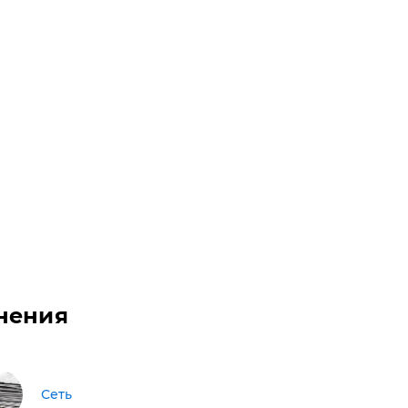
нения
Сеть