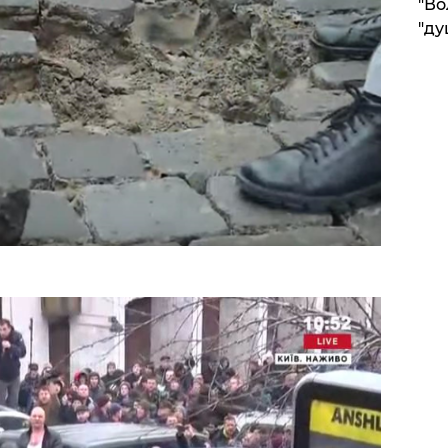
"Во
"ду