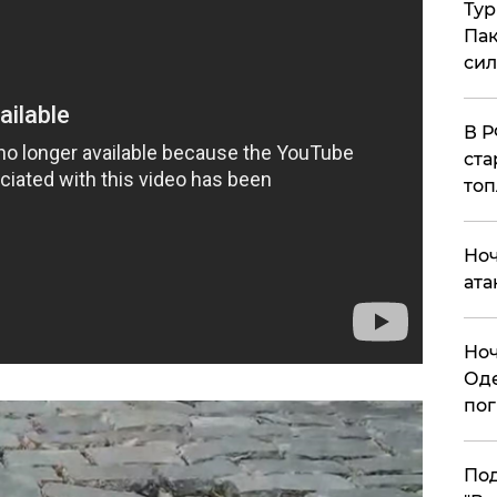
Тур
Пак
си
​В 
ста
топ
​Но
ата
​Но
Оде
пог
По