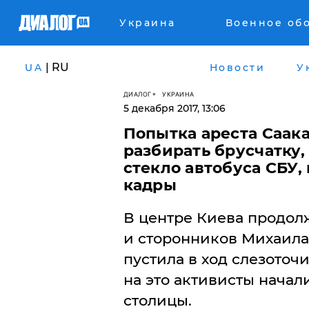
Украина
Военное об
| RU
UA
Новости
У
ДИАЛОГ
УКРАИНА
5 декабря 2017, 13:06
Попытка ареста Саак
разбирать брусчатку,
стекло автобуса СБУ,
кадры
​В центре Киева продо
и сторонников Михаила
пустила в ход слезоточи
на это активисты начал
столицы.