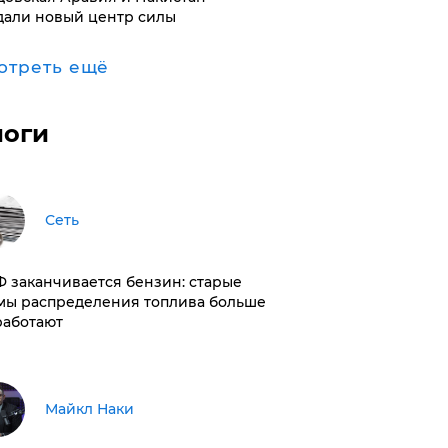
дали новый центр силы
отреть ещё
логи
Сеть
РФ заканчивается бензин: старые
мы распределения топлива больше
работают
Майкл Наки