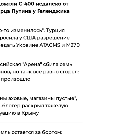
ожгли С-400 недалеко от
рца Путина у Геленджика
то-то изменилось": Турция
росила у США разрешение
едать Украине ATACMS и M270
ссийская "Арена" сбила семь
нов, но танк все равно сгорел:
 произошло
ены аховые, магазины пустые",
-блогер раскрыл тяжелую
уацию в Крыму
емль остается за бортом: