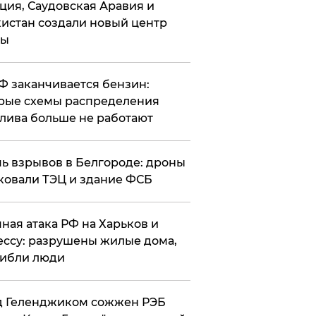
ция, Саудовская Аравия и
истан создали новый центр
лы
РФ заканчивается бензин:
рые схемы распределения
лива больше не работают
чь взрывов в Белгороде: дроны
ковали ТЭЦ и здание ФСБ
чная атака РФ на Харьков и
ссу: разрушены жилые дома,
ибли люди
д Геленджиком сожжен РЭБ