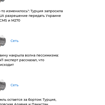
то-то изменилось": Турция запросила
ША разрешение передать Украине
CMS и M270
Сеть
раину накрыла волна пессимизма:
NT-эксперт рассказал, что
исходит
Сеть
емль остается за бортом: Турция,
довская Аравия и Пакистан