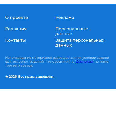
О проекте
Реклама
Редакция
Персональные
данные
Контакты
Защита персональных
данных
Использование материалов разрешается при условии ссылки
(для интернет-изданий - гиперссылки) на "
Диалог.ua
" не ниже
третьего абзаца.
� 2026,
Все права защищены.