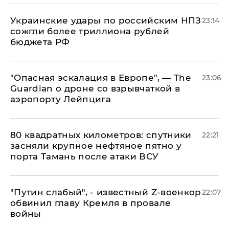
Украинские удары по российским НПЗ
23:14
сожгли более триллиона рублей
бюджета РФ
"Опасная эскалация в Европе", — The
23:06
Guardian о дроне со взрывчаткой в
аэропорту Лейпцига
80 квадратных километров: спутники
22:21
засняли крупное нефтяное пятно у
порта Тамань после атаки ВСУ
​"Путин слабый", - известный Z-военкор
22:07
обвинил главу Кремля в провале
войны