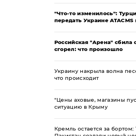
​"Что-то изменилось": Тур
передать Украине ATACMS 
​Российская "Арена" сбила 
сгорел: что произошло
​Украину накрыла волна пес
что происходит
​"Цены аховые, магазины пу
ситуацию в Крыму
​Кремль остается за бортом:
Пакистан создали новый це