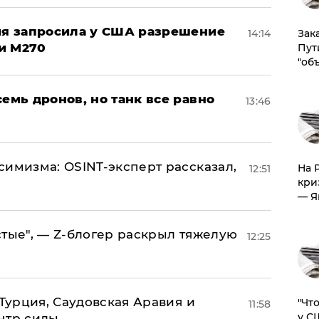
ция запросила у США разрешение
14:14
Зак
и M270
Пут
"об
семь дронов, но танк все равно
13:46
симизма: OSINT-эксперт рассказал,
На 
12:51
кри
— Я
стые", — Z-блогер раскрыл тяжелую
12:25
 Турция, Саудовская Аравия и
​"Ч
11:58
у С
нтр силы