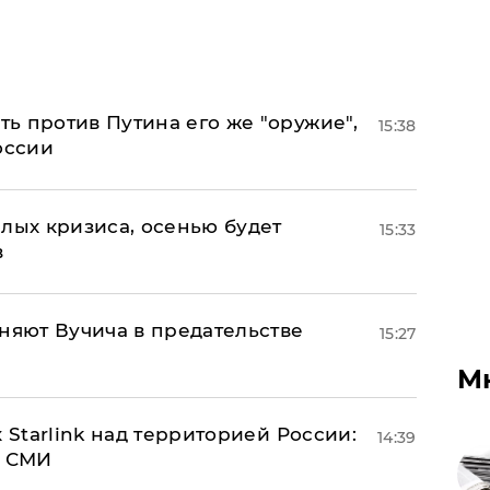
ь против Путина его же "оружие",
15:38
оссии
лых кризиса, осенью будет
15:33
в
няют Вучича в предательстве
15:27
М
 Starlink над территорией России:
14:39
- СМИ