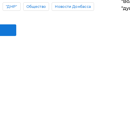
"Во
"ДНР"
Общество
Новости Донбасса
"ду