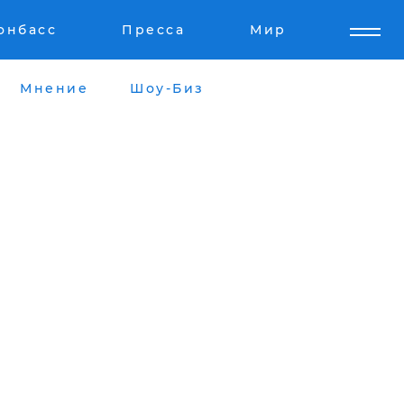
онбасс
Пресса
Мир
Мнение
Шоу-Биз