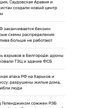
ция, Саудовская Аравия и
истан создали новый центр
лы
РФ заканчивается бензин:
рые схемы распределения
лива больше не работают
чь взрывов в Белгороде: дроны
ковали ТЭЦ и здание ФСБ
чная атака РФ на Харьков и
ссу: разрушены жилые дома,
ибли люди
д Геленджиком сожжен РЭБ