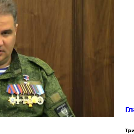
Гл
Три