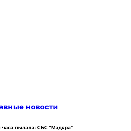
авные новости
 часа пылала: СБС "Мадяра"