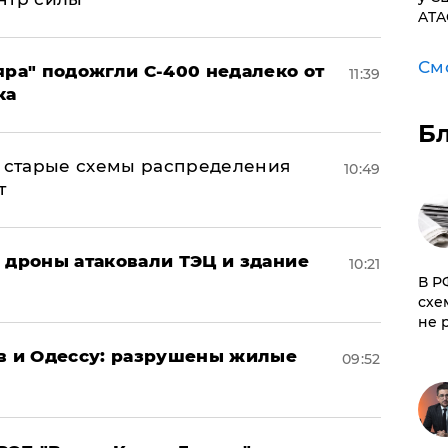
ATA
См
яра" подожгли С-400 недалеко от
11:39
ка
Б
н: старые схемы распределения
10:49
т
: дроны атаковали ТЭЦ и здание
10:21
​В 
схе
не 
ов и Одессу: разрушены жилые
09:52