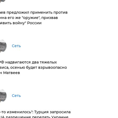
аев предложил применить против
ина его же "оружие", призвав
ъявить войну" России
Сеть
РФ надвигаются два тяжелых
зиса, осенью будет взрывоопасно
н Матвеев
Сеть
то-то изменилось": Турция запросила
ША разрешение передать Украине