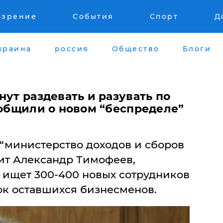
озрение
События
Спорт
Д
краина
россия
Общество
Блоги
нут раздевать и разувать по
ообщили о новом “беспределе”
 “министерство доходов и сборов
ит Александр Тимофеев,
, ищет 300-400 новых сотрудников
ок оставшихся бизнесменов.