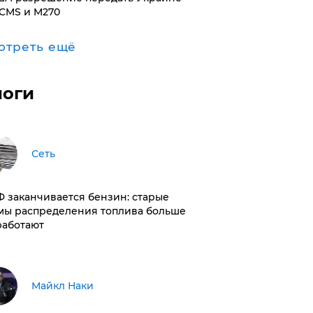
CMS и M270
отреть ещё
логи
Сеть
РФ заканчивается бензин: старые
мы распределения топлива больше
работают
Майкл Наки