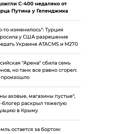
ожгли С-400 недалеко от
рца Путина у Геленджика
то-то изменилось": Турция
росила у США разрешение
едать Украине ATACMS и M270
ссийская "Арена" сбила семь
нов, но танк все равно сгорел:
 произошло
ены аховые, магазины пустые",
-блогер раскрыл тяжелую
уацию в Крыму
емль остается за бортом: