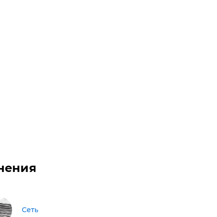
нения
Сеть