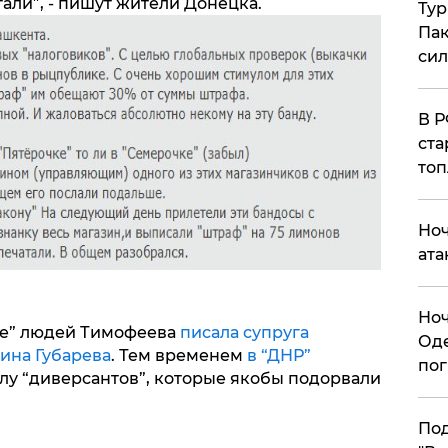
тали”, - пишут жители Донецка.
Тур
Пак
си
​В 
ста
топ
​Но
ата
​Но
ле” людей Тимофеева
писала супруга
Оде
ина Губарева
. Тем временем
в “ДНР”
пог
елу “диверсантов”, которые якобы подорвали
По