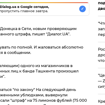
под
Dialog.ua в Google сегодня,
дво
✓
пропустить главное завтра.
​"Ч
 Донецка в Сети, новым проверяющим
зап
анного штрафа, пишет “Диалог.UA”.
пер
зувать по полной. И жаловаться абсолютно
​Ро
тся в сообщении.
дро
что
вляющим) одного из магазинчиков в
нных лиц к банде Ташкента произошел
​"Ц
и”.
— Z
сит
раться "по закону" На следующий день
руженными ублюдками, вывернули
сали "штраф" на 75 лимонов фублей (75 000
​Кр