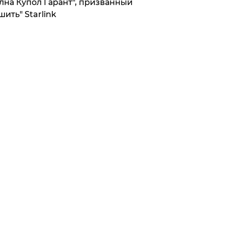
лна Купол Гарант", призванный
шить" Starlink