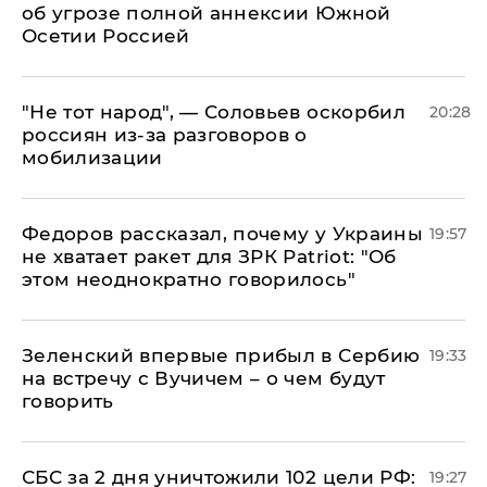
об угрозе полной аннексии Южной
Осетии Россией
​"Не тот народ", — Соловьев оскорбил
20:28
россиян из-за разговоров о
мобилизации
Федоров рассказал, почему у Украины
19:57
не хватает ракет для ЗРК Patriot: "Об
этом неоднократно говорилось"
Зеленский впервые прибыл в Сербию
19:33
на встречу с Вучичем – о чем будут
говорить
СБС за 2 дня уничтожили 102 цели РФ:
19:27