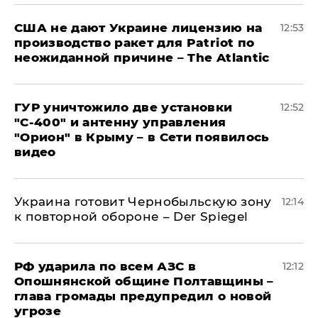
США не дают Украине лицензию на
12:53
производство ракет для Patriot по
неожиданной причине – The Atlantic
ГУР уничтожило две установки
12:52
"С‑400" и антенну управления
"Орион" в Крыму – в Сети появилось
видео
Украина готовит Чернобыльскую зону
12:14
к повторной обороне – Der Spiegel
РФ ударила по всем АЗС в
12:12
Опошнянской общине Полтавщины –
глава громады предупредил о новой
угрозе