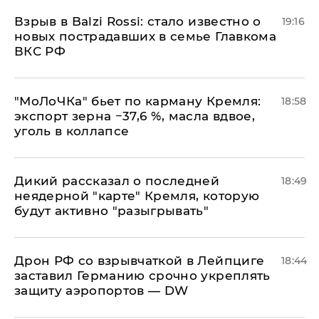
Взрыв в Balzi Rossi: стало известно о
19:16
новых пострадавших в семье Главкома
ВКС РФ
​"МоЛоЧКа" бьет по карману Кремля:
18:58
экспорт зерна −37,6 %, масла вдвое,
уголь в коллапсе
Дикий рассказал о последней
18:49
неядерной "карте" Кремля, которую
будут активно "разыгрывать"
​Дрон РФ со взрывчаткой в Лейпциге
18:44
заставил Германию срочно укреплять
защиту аэропортов — DW