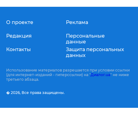
О проекте
Реклама
Редакция
Персональные
данные
Контакты
Защита персональных
данных
Использование материалов разрешается при условии ссылки
(для интернет-изданий - гиперссылки) на "
Диалог.ua
" не ниже
третьего абзаца.
� 2026,
Все права защищены.