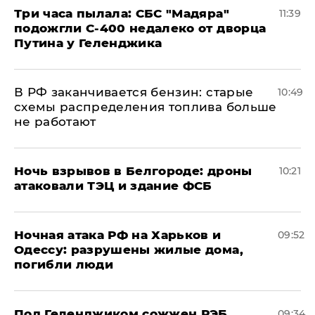
Три часа пылала: СБС "Мадяра"
11:39
подожгли С-400 недалеко от дворца
Путина у Геленджика
​В РФ заканчивается бензин: старые
10:49
схемы распределения топлива больше
не работают
​Ночь взрывов в Белгороде: дроны
10:21
атаковали ТЭЦ и здание ФСБ
​Ночная атака РФ на Харьков и
09:52
Одессу: разрушены жилые дома,
погибли люди
Под Геленджиком сожжен РЭБ
09:34