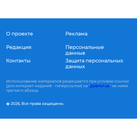
О проекте
Реклама
Редакция
Персональные
данные
Контакты
Защита персональных
данных
Использование материалов разрешается при условии ссылки
(для интернет-изданий - гиперссылки) на "
Диалог.ua
" не ниже
третьего абзаца.
� 2026,
Все права защищены.