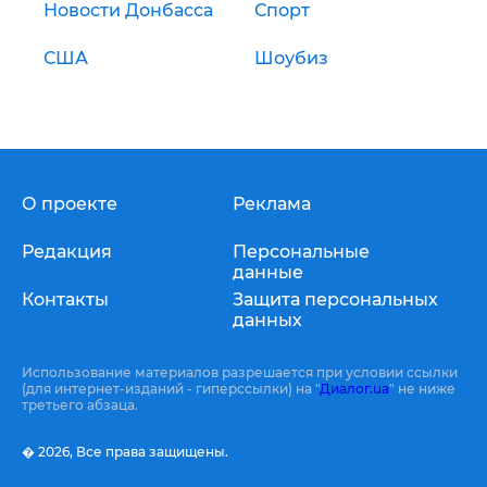
Новости Донбасса
Спорт
США
Шоубиз
О проекте
Реклама
Редакция
Персональные
данные
Контакты
Защита персональных
данных
Использование материалов разрешается при условии ссылки
(для интернет-изданий - гиперссылки) на "
Диалог.ua
" не ниже
третьего абзаца.
� 2026,
Все права защищены.