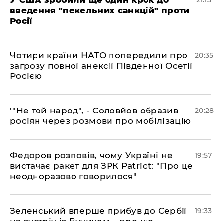
введення "пекельних санкцій" проти
Росії
​Чотири країни НАТО попередили про
20:35
загрозу повної анексії Південної Осетії
Росією
​'"Не той народ", - Соловйов образив
20:28
росіян через розмови про мобілізацію
​Федоров розповів, чому Україні не
19:57
вистачає ракет для ЗРК Patriot: "Про це
неодноразово говорилося"
​Зеленський вперше прибув до Сербії
19:33
на зустріч із Вучичем – про що