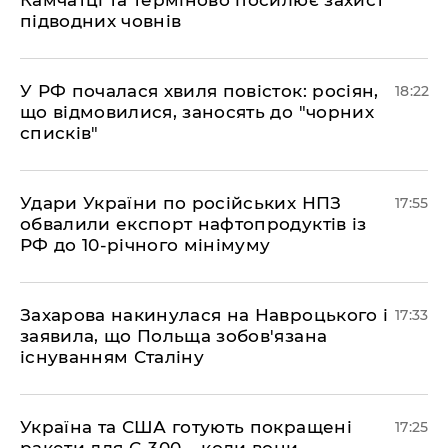
підводних човнів
​У РФ почалася хвиля повісток: росіян,
18:22
що відмовилися, заносять до "чорних
списків"
​Удари України по російських НПЗ
17:55
обвалили експорт нафтопродуктів із
РФ до 10-річного мінімуму
​Захарова накинулася на Навроцького і
17:33
заявила, що Польща зобов'язана
існуванням Сталіну
​Україна та США готують покращені
17:25
ракети для С-300 – коли вони