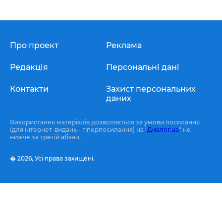
Про проект
Реклама
Редакція
Персональні дані
Контакти
Захист персональних
даних
Використання матеріалів дозволяється за умови посилання
(для інтернет-видань - гіперпосилання) на "
Диалог.ua
" не
нижче за третій абзац.
� 2026,
Усі права захищені.