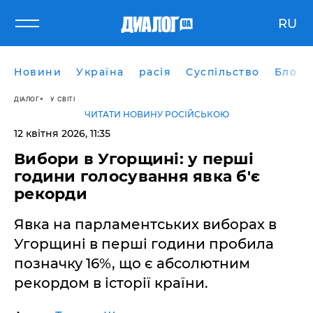
RU
Новини
Україна
расія
Суспільство
Блоги
ДІАЛОГ
У СВІТІ
ЧИТАТИ НОВИНУ РОСІЙСЬКОЮ
12 квітня 2026, 11:35
​Вибори в Угорщині: у перші
години голосування явка б'є
рекорди
Явка на парламентських виборах в
Угорщині в перші години пробила
позначку 16%, що є абсолютним
рекордом в історії країни.