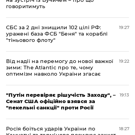
говоритимуть
​СБС за 2 дні знищили 102 цілі РФ:
19:27
уражені база ФСБ "Беня" та кораблі
"тіньового флоту"
​Від надії на перемогу до нової важкої
19:22
зими: The Atlantic про те, чому
оптимізм навколо України згасає
​"Путін перевіряє рішучість Заходу", –
19:13
Сенат США офіційно взявся за
"пекельні санкції" проти Росії
​Росія боїться ударів України по
18:27
Камчатці та терміново посилює захист