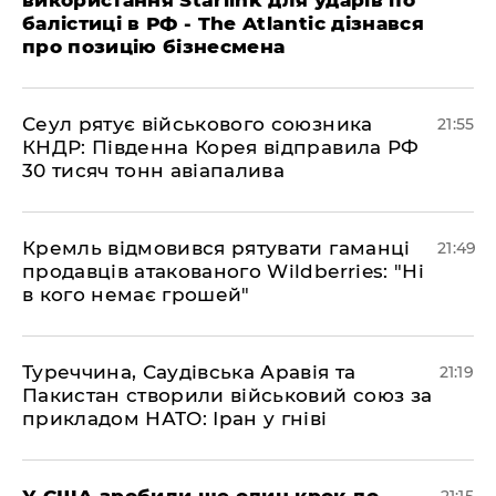
балістиці в РФ - The Atlantic дізнався
про позицію бізнесмена
​Сеул рятує військового союзника
21:55
КНДР: Південна Корея відправила РФ
30 тисяч тонн авіапалива
​Кремль відмовився рятувати гаманці
21:49
продавців атакованого Wildberries: "Ні
в кого немає грошей"
​Туреччина, Саудівська Аравія та
21:19
Пакистан створили військовий союз за
прикладом НАТО: Іран у гніві
​У США зробили ще один крок до
21:15