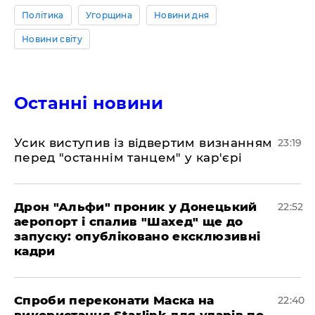
Політика
Угорщина
Новини дня
Новини світу
Останні новини
​Усик виступив із відвертим визнанням
23:19
перед "останнім танцем" у кар'єрі
​Дрон "Альфи" проник у Донецький
22:52
аеропорт і спалив "Шахед" ще до
запуску: опубліковано ексклюзивні
кадри
​Спроби переконати Маска на
22:40
використання Starlink для ударів по