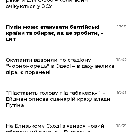
очікуються у ЗСУ
​Путін може атакувати балтійські
17:15
країни та обирає, як це зробити, –
LRT
​Окупанти вдарили по стадіону
16:42
"Чорноморець" в Одесі – в даху велика
діра, є поранені
​“Підставить голову під табакерку”, –
16:41
Ейдман описав сценарій краху влади
Путіна
На Близькому Сході з'явився новий
16:35
оборонний альянс – Euronews