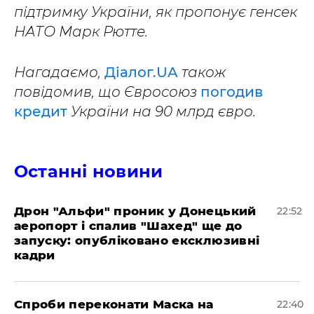
підтримку України, як пропонує генсек
НАТО Марк Рютте.
Нагадаємо,
Діалог.UA
також
повідомив, що Євросоюз
погодив
кредит
України на 90 млрд євро.
Останні новини
​Дрон "Альфи" проник у Донецький
22:52
аеропорт і спалив "Шахед" ще до
запуску: опубліковано ексклюзивні
кадри
​Спроби переконати Маска на
22:40