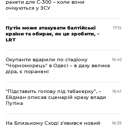
ракети для С-300 – коли вони
очікуються у ЗСУ
​Путін може атакувати балтійські
17:15
країни та обирає, як це зробити, –
LRT
​Окупанти вдарили по стадіону
16:42
"Чорноморець" в Одесі – в даху велика
діра, є поранені
​“Підставить голову під табакерку”, –
16:41
Ейдман описав сценарій краху влади
Путіна
На Близькому Сході з'явився новий
16:35