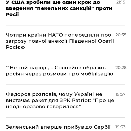
​У США зробили ще один крок до
21:15
введення "пекельних санкцій" проти
Росії
​Чотири країни НАТО попередили про
20:35
загрозу повної анексії Південної Осетії
Росією
​'"Не той народ", - Соловйов образив
20:28
росіян через розмови про мобілізацію
​Федоров розповів, чому Україні не
19:57
вистачає ракет для ЗРК Patriot: "Про це
неодноразово говорилося"
​Зеленський вперше прибув до Сербії
19:33