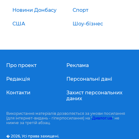
Новини Донбасу
Спорт
США
Шоу-бізнес
Про проект
Реклама
Редакція
Персональні дані
Контакти
Захист персональних
даних
Використання матеріалів дозволяється за умови посилання
(для інтернет-видань - гіперпосилання) на "
Диалог.ua
" не
нижче за третій абзац.
� 2026,
Усі права захищені.