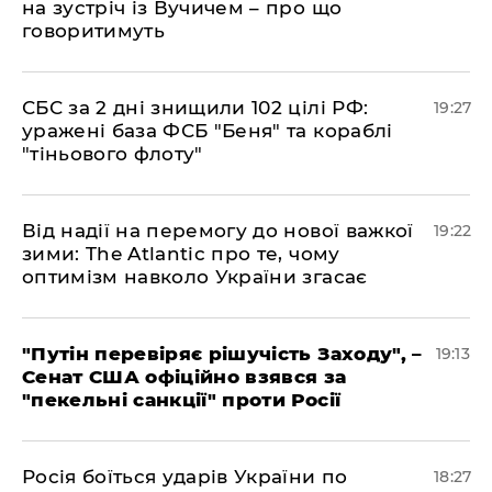
на зустріч із Вучичем – про що
говоритимуть
​СБС за 2 дні знищили 102 цілі РФ:
19:27
уражені база ФСБ "Беня" та кораблі
"тіньового флоту"
​Від надії на перемогу до нової важкої
19:22
зими: The Atlantic про те, чому
оптимізм навколо України згасає
​"Путін перевіряє рішучість Заходу", –
19:13
Сенат США офіційно взявся за
"пекельні санкції" проти Росії
​Росія боїться ударів України по
18:27