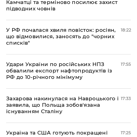
Камчатці та терміново посилює захист
підводних човнів
​У РФ почалася хвиля повісток: росіян,
18:22
що відмовилися, заносять до "чорних
списків"
​Удари України по російських НПЗ
17:55
обвалили експорт нафтопродуктів із
РФ до 10-річного мінімуму
​Захарова накинулася на Навроцького і
17:33
заявила, що Польща зобов'язана
існуванням Сталіну
​Україна та США готують покращені
17:25