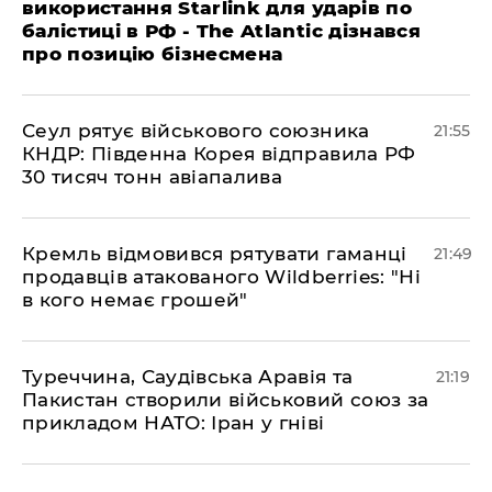
використання Starlink для ударів по
балістиці в РФ - The Atlantic дізнався
про позицію бізнесмена
​Сеул рятує військового союзника
21:55
КНДР: Південна Корея відправила РФ
30 тисяч тонн авіапалива
​Кремль відмовився рятувати гаманці
21:49
продавців атакованого Wildberries: "Ні
в кого немає грошей"
​Туреччина, Саудівська Аравія та
21:19
Пакистан створили військовий союз за
прикладом НАТО: Іран у гніві