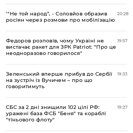
​'"Не той народ", - Соловйов образив
20:28
росіян через розмови про мобілізацію
​Федоров розповів, чому Україні не
19:57
вистачає ракет для ЗРК Patriot: "Про це
неодноразово говорилося"
​Зеленський вперше прибув до Сербії
19:33
на зустріч із Вучичем – про що
говоритимуть
​СБС за 2 дні знищили 102 цілі РФ:
19:27
уражені база ФСБ "Беня" та кораблі
"тіньового флоту"