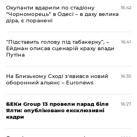
​Окупанти вдарили по стадіону
16:42
"Чорноморець" в Одесі – в даху велика
діра, є поранені
​“Підставить голову під табакерку”, –
16:41
Ейдман описав сценарій краху влади
Путіна
На Близькому Сході з'явився новий
16:35
оборонний альянс – Euronews
БЕКи Group 13 провели парад біля
16:27
Ялти: опубліковано ексклюзивні
кадри