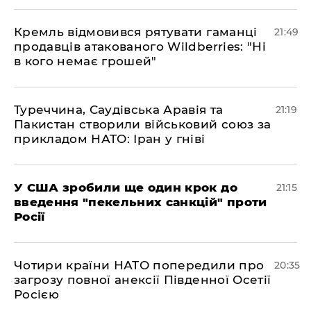
​Кремль відмовився рятувати гаманці
21:49
продавців атакованого Wildberries: "Ні
в кого немає грошей"
​Туреччина, Саудівська Аравія та
21:19
Пакистан створили військовий союз за
прикладом НАТО: Іран у гніві
​У США зробили ще один крок до
21:15
введення "пекельних санкцій" проти
Росії
​Чотири країни НАТО попередили про
20:35
загрозу повної анексії Південної Осетії
Росією