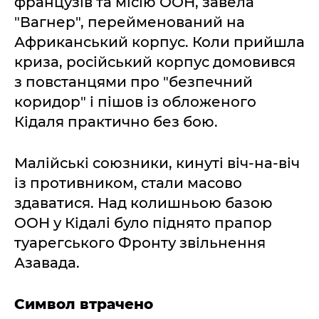
французів та місію ООН, завела
"Вагнер", перейменований на
Африканський корпус. Коли прийшла
криза, російський корпус домовився
з повстанцями про "безпечний
коридор" і пішов із обложеного
Кідаля практично без бою.
Малійські союзники, кинуті віч-на-віч
із противником, стали масово
здаватися. Над колишньою базою
ООН у Кідалі було піднято прапор
туарегського Фронту звільнення
Азавада.
Символ втрачено