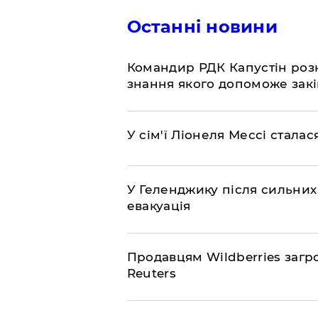
Останні новини
Командир РДК Капустін розкр
знання якого допоможе закі
У сім'ї Ліонеля Мессі сталас
У Геленджику після сильних
евакуація
Продавцям Wildberries загр
Reuters