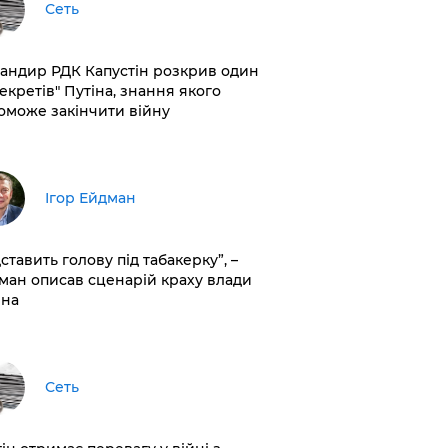
Сеть
андир РДК Капустін розкрив один
секретів" Путіна, знання якого
оможе закінчити війну
Ігор Ейдман
дставить голову під табакерку”, –
ман описав сценарій краху влади
іна
Сеть