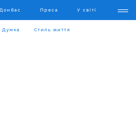
Донбас
Преса
У світі
Думка
Стиль життя