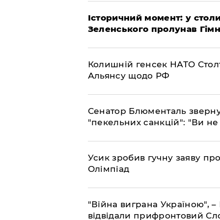
Історичний момент: у столи
Зеленського пролунав Гімн
Колишній генсек НАТО Стол
Альянсу щодо РФ
Сенатор Блюменталь звернув
"пекельних санкцій": "Ви не
Усик зробив гучну заяву пр
Олімпіад
"Війна виграна Україною", 
відвідали прифронтовий Сл