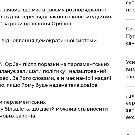
суп
про
 заявив, що має в своєму розпорядженні
сть для перегляду законів і конституційних
" за роки правління Орбана.
Сен
Пут
– відновлення демократичної системи
сан
​Ус
A
, Орбан після поразки на парламентських
виз
 планує залишати політику і налаштований
тан
ес". За його словами, він має намір і надалі
ю, якщо йому буде надана така довіра.
​Др
ми парламентських
аер
у більшість, що дає їй можливість вносити
зап
чових законів.
екс