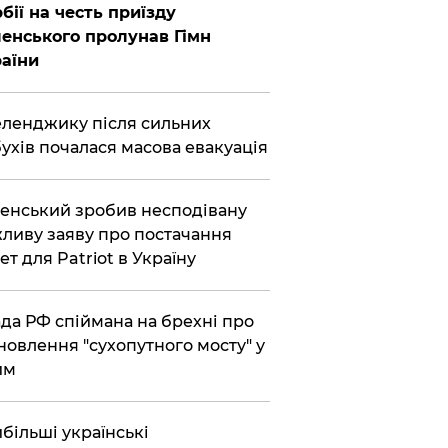
бії на честь приїзду
енського пролунав Гімн
аїни
еленджику після сильних
ухів почалася масова евакуація
енський зробив несподівану
ливу заяву про постачання
ет для Patriot в Україну
да РФ спіймана на брехні про
новлення "сухопутного мосту" у
им
більші українські