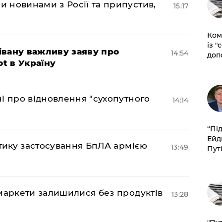
 новинами з Росії та припустив,
15:17
Ком
із "
івану важливу заяву про
14:54
доп
ot в Україну
і про відновлення "сухопутного
14:14
​“Пі
Ейд
ктику застосування БпЛА армією
13:49
Пут
маркети залишилися без продуктів
13:28