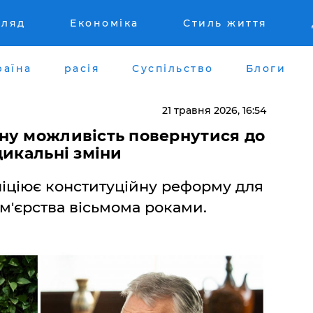
гляд
Економіка
Стиль життя
раїна
расія
Суспільство
Блоги
21 травня 2026, 16:54
ану можливість повернутися до
дикальні зміни
іціює конституційну реформу для
м'єрства вісьмома роками.