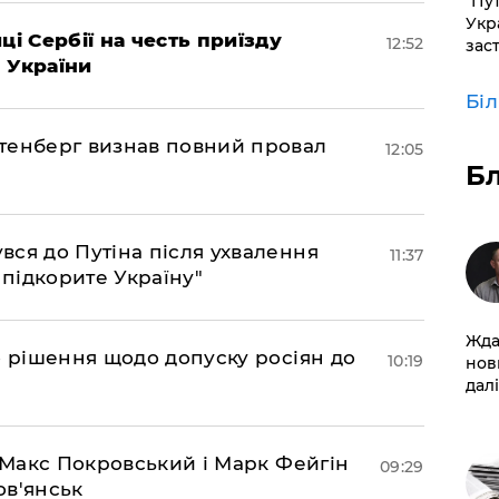
"Пут
Укр
ці Сербії на честь приїзду
12:52
зас
 України
Бі
тенберг визнав повний провал
12:05
Б
ся до Путіна після ухвалення
11:37
 підкорите Україну"
Жда
о рішення щодо допуску росіян до
10:19
нов
далі
– Макс Покровський і Марк Фейгін
09:29
ов'янськ