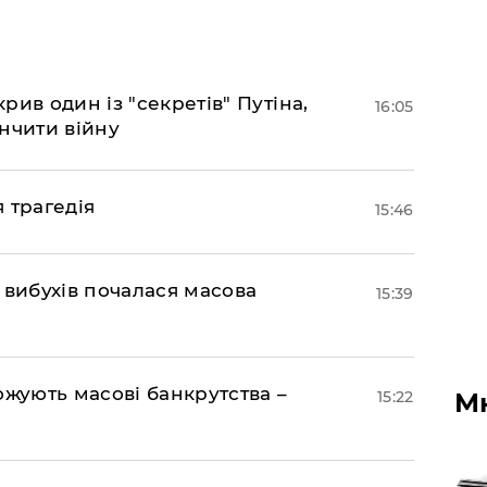
ив один із "секретів" Путіна,
16:05
нчити війну
я трагедія
15:46
 вибухів почалася масова
15:39
ожують масові банкрутства –
М
15:22