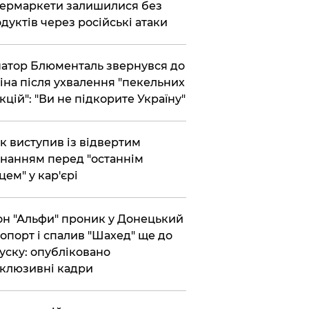
ермаркети залишилися без
дуктів через російські атаки
атор Блюменталь звернувся до
іна після ухвалення "пекельних
кцій": "Ви не підкорите Україну"
ик виступив із відвертим
нанням перед "останнім
цем" у кар'єрі
он "Альфи" проник у Донецький
опорт і спалив "Шахед" ще до
уску: опубліковано
клюзивні кадри