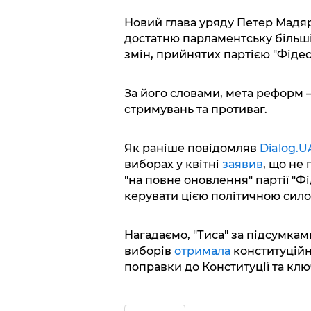
Новий глава уряду Петер Мадяр
достатню парламентську більші
змін, прийнятих партією "Фідес
За його словами, мета реформ 
стримувань та противаг.
Як раніше повідомляв
Dialog.U
виборах у квітні
заявив
, що не
"на повне оновлення" партії "Фід
керувати цією політичною сило
Нагадаємо, "Тиса" за підсумка
виборів
отримала
конституційн
поправки до Конституції та клю