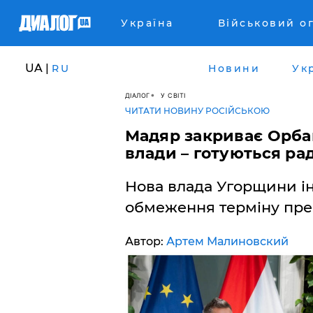
Україна
Військовий о
UA |
RU
Новини
Ук
ДІАЛОГ
У СВІТІ
ЧИТАТИ НОВИНУ РОСІЙСЬКОЮ
​Мадяр закриває Орб
влади – готуються ра
Нова влада Угорщини ін
обмеження терміну пре
Автор:
Артем Малиновский