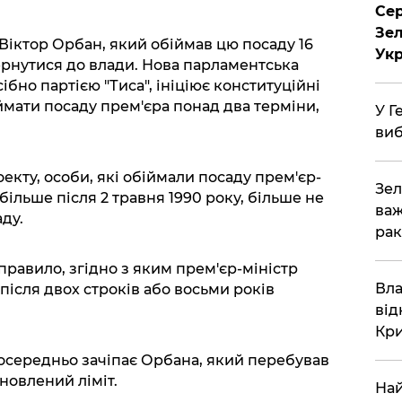
Сер
Зел
Віктор Орбан, який обіймав цю посаду 16
Укр
ернутися до влади. Нова парламентська
ібно партією "Тиса", ініціює конституційні
мати посаду прем'єра понад два терміни,
У Г
виб
екту, особи, які обіймали посаду прем'єр-
Зел
 більше після 2 травня 1990 року, більше не
важ
ду.
рак
правило, згідно з яким прем'єр-міністр
Вла
після двох строків або восьми років
від
Кр
середньо зачіпає Орбана, який перебував
новлений ліміт.
Най