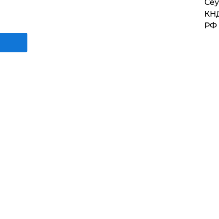
​Се
КНД
РФ 