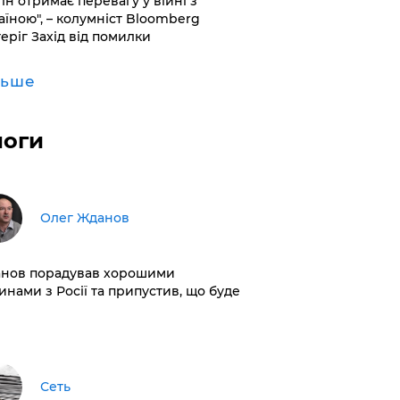
ін отримає перевагу у війні з
аїною", – колумніст Bloomberg
теріг Захід від помилки
льше
логи
Олег Жданов
нов порадував хорошими
инами з Росії та припустив, що буде
Сеть