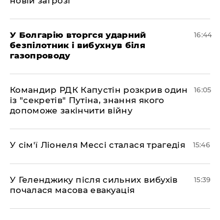
новій загрозі
У Болгарію вторгся ударний
16:44
безпілотник і вибухнув біля
газопроводу
Командир РДК Капустін розкрив один
16:05
із "секретів" Путіна, знання якого
допоможе закінчити війну
У сім'ї Ліонеля Мессі сталася трагедія
15:46
У Геленджику після сильних вибухів
15:39
почалася масова евакуація