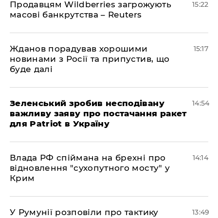
Продавцям Wildberries загрожують
15:22
масові банкрутства – Reuters
Жданов порадував хорошими
15:17
новинами з Росії та припустив, що
буде далі
Зеленський зробив несподівану
14:54
важливу заяву про постачання ракет
для Patriot в Україну
Влада РФ спіймана на брехні про
14:14
відновлення "сухопутного мосту" у
Крим
У Румунії розповіли про тактику
13:49