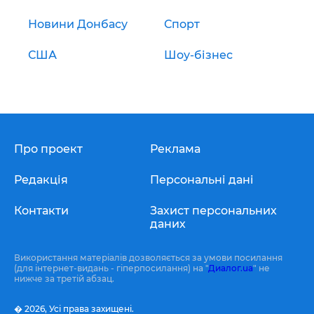
Новини Донбасу
Спорт
США
Шоу-бізнес
Про проект
Реклама
Редакція
Персональні дані
Контакти
Захист персональних
даних
Використання матеріалів дозволяється за умови посилання
(для інтернет-видань - гіперпосилання) на "
Диалог.ua
" не
нижче за третій абзац.
� 2026,
Усі права захищені.