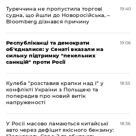
Туреччина не пропустила торгові
19:40
судна, що йшли до Новоросійська, –
Bloomberg дізнався причину
Республіканці та демократи
19:06
об'єдналися: у Сенаті вказали на
сильну підтримку "пекельних
санкцій" проти Росії
Кулеба "розставив крапки над і" у
18:55
конфлікті України з Польщею та
попередив про новий витік
напруженості
У Росії масово ламаються китайські
18:36
авто через дефіцит якісного бензину: