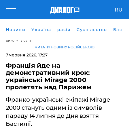
RU
Новини
Україна
расія
Суспільство
Блоги
ДІАЛОГ
У СВІТІ
ЧИТАТИ НОВИНУ РОСІЙСЬКОЮ
7 червня 2026, 17:27
Франція йде на
демонстративний крок:
українські Mirage 2000
пролетять над Парижем
Франко-українські екіпажі Mirage
2000 стануть одним із символів
параду 14 липня до Дня взяття
Бастилії.