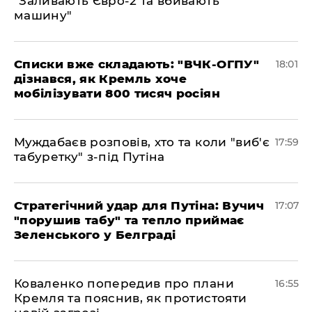
"Заливають Євро-2 та вбивають
машину"
Списки вже складають: "ВЧК-ОГПУ"
18:01
дізнався, як Кремль хоче
мобілізувати 800 тисяч росіян
Муждабаєв розповів, хто та коли "виб'є
17:59
табуретку" з-під Путіна
Стратегічний удар для Путіна: Вучич
17:07
"порушив табу" та тепло приймає
Зеленського у Белграді
Коваленко попередив про плани
16:55
Кремля та пояснив, як протистояти