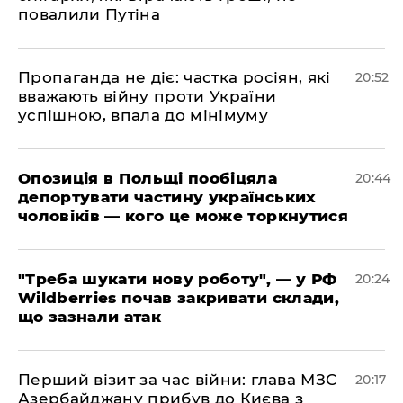
повалили Путіна
​Пропаганда не діє: частка росіян, які
20:52
вважають війну проти України
успішною, впала до мінімуму
​Опозиція в Польщі пообіцяла
20:44
депортувати частину українських
чоловіків — кого це може торкнутися
​"Треба шукати нову роботу", — у РФ
20:24
Wildberries почав закривати склади,
що зазнали атак
​Перший візит за час війни: глава МЗС
20:17
Азербайджану прибув до Києва з