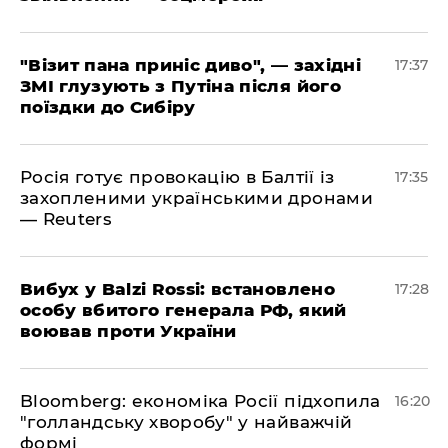
"Візит пана приніс диво", — західні
17:37
ЗМІ глузують з Путіна після його
поїздки до Сибіру
Росія готує провокацію в Балтії із
17:35
захопленими українськими дронами
— Reuters
​Вибух у Balzi Rossi: встановлено
17:28
особу вбитого генерала РФ, який
воював проти України
Bloomberg: економіка Росії підхопила
16:20
"голландську хворобу" у найважчій
формі