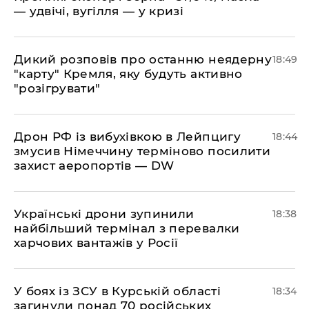
— удвічі, вугілля — у кризі
​Дикий розповів про останню неядерну
18:49
"карту" Кремля, яку будуть активно
"розігрувати"
​Дрон РФ із вибухівкою в Лейпцигу
18:44
змусив Німеччину терміново посилити
захист аеропортів — DW
​Українські дрони зупинили
18:38
найбільший термінал з перевалки
харчових вантажів у Росії
​У боях із ЗСУ в Курській області
18:34
загинули понад 70 російських