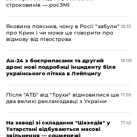
строковиків — росЗМІ
​Яковина пояснив, чому в Росії "забули"
18:33
про Крим і чи може це говорити про
відмову від півострова
​Ан-24 з боєприпасами та другий
18:09
дрон: нові подробиці інциденту біля
українського літака в Лейпцигу
​Після "АТБ" від "Трухи" відмовилися ще
17:59
два великі рекламодавці з України
​На заводі зі складання "Шахедів" у
17:42
Татарстані відбуваються масові
звільнення — соцмережі