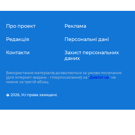
Про проект
Реклама
Редакція
Персональні дані
Контакти
Захист персональних
даних
Використання матеріалів дозволяється за умови посилання
(для інтернет-видань - гіперпосилання) на "
Диалог.ua
" не
нижче за третій абзац.
� 2026,
Усі права захищені.