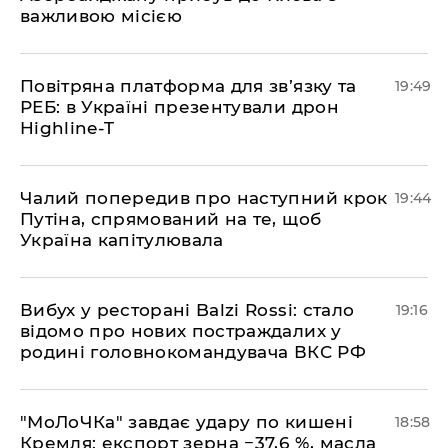
важливою місією
​Повітряна платформа для зв’язку та
19:49
РЕБ: в Україні презентували дрон
Highline-T
​Чалий попередив про наступний крок
19:44
Путіна, спрямований на те, щоб
Україна капітулювала
​Вибух у ресторані Balzi Rossi: стало
19:16
відомо про нових постраждалих у
родині головнокомандувача ВКС РФ
​"МоЛоЧКа" завдає удару по кишені
18:58
Кремля: експорт зерна −37,6 %, масла