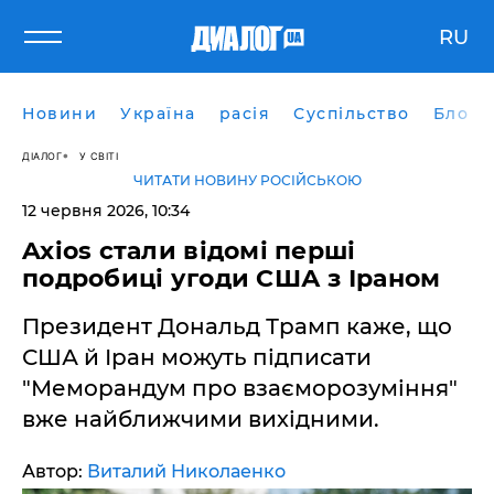
RU
Новини
Україна
расія
Суспільство
Блоги
ДІАЛОГ
У СВІТІ
ЧИТАТИ НОВИНУ РОСІЙСЬКОЮ
12 червня 2026, 10:34
Axios стали відомі перші
подробиці угоди США з Іраном
Президент Дональд Трамп каже, що
США й Іран можуть підписати
"Меморандум про взаєморозуміння"
вже найближчими вихідними.
Автор:
Виталий Николаенко