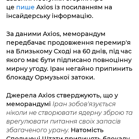
це
пише
Axios із посиланням на
інсайдерську інформацію.
За даними Axios, меморандум
передбачає продовження перемир'я
на Близькому Сході на 60 днів, під час
якого має бути підписано повноцінну
мирну угоду. Іран негайно припинить
блокаду Ормузької затоки.
Джерела Axios стверджують, що у
меморандумі
Іран зобов'язується
ніколи не створювати ядерну зброю та
врегулювати питання своїх запасів
збагаченого урану.
Натомість
Сполучені Штати припинять блокаду