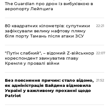
The Guardian про дрон із вибухівкою в
аеропорту Лейпцига
​80 квадратних кілометрів: супутники
22:21
зафіксували велику нафтову пляму
біля порту Тамань після атаки ЗСУ
"Путін слабкий", – відомий Z-військкор
22:07
кореспондент звинуватив главу
Кремля у провалі війни
​Без пояснення причин: стало відомо,
21:52
як адміністрація Байдена відмовила
Україні у важливому проханні щодо
Patriot