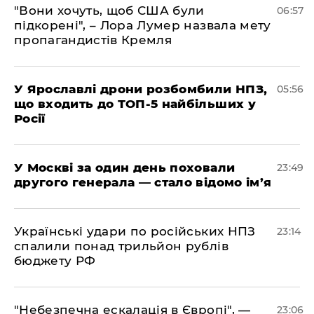
"Вони хочуть, щоб США були
06:57
підкорені", – Лора Лумер назвала мету
пропагандистів Кремля
У Ярославлі дрони розбомбили НПЗ,
05:56
що входить до ТОП-5 найбільших у
Росії
​У Москві за один день поховали
23:49
другого генерала — стало відомо ім’я
​Українські удари по російських НПЗ
23:14
спалили понад трильйон рублів
бюджету РФ
​"Небезпечна ескалація в Європі", —
23:06