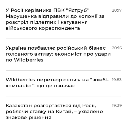
​У Росії керівника ПВК "Яструб"
20:17
Марущенка відправили до колонії за
розстріл підлеглих і катування
військового кореспондента
​Україна позбавляє російський бізнес
20:16
головного активу: економіст про удари
по Wildberries
​Wildberries перетворюється на "зомбі-
19:53
компанію": що це означає
​Казахстан розгортається від Росії,
19:39
роблячи ставку на Китай, – ухвалено
знакове рішення