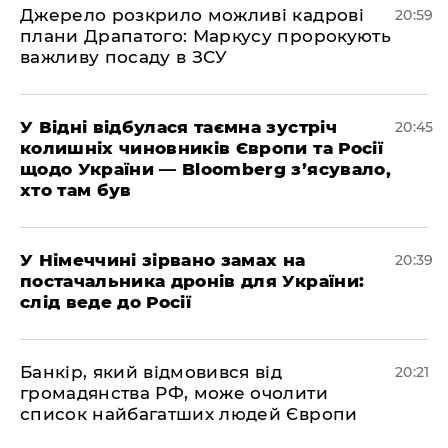
​Джерело розкрило можливі кадрові
20:59
плани Драпатого: Маркусу пророкують
важливу посаду в ЗСУ
​У Відні відбулася таємна зустріч
20:45
колишніх чиновників Європи та Росії
щодо України — Bloomberg з’ясувало,
хто там був
​У Німеччині зірвано замах на
20:39
постачальника дронів для України:
слід веде до Росії
​Банкір, який відмовився від
20:21
громадянства РФ, може очолити
список найбагатших людей Європи