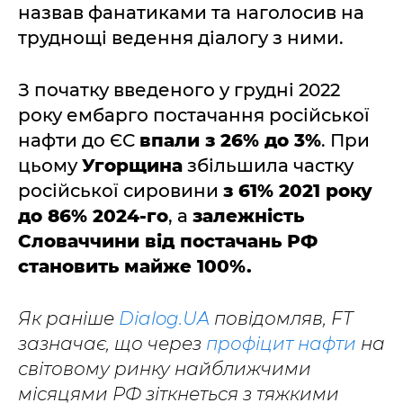
назвав фанатиками та наголосив на
труднощі ведення діалогу з ними.
З початку введеного у грудні 2022
року ембарго постачання російської
нафти до ЄС
впали з 26% до 3%
. При
цьому
Угорщина
збільшила частку
російської сировини
з 61% 2021 року
до 86% 2024-го
, а
залежність
Словаччини від постачань РФ
становить майже 100%.
Як раніше
Dialog.UA
повідомляв, FT
зазначає, що через
профіцит нафти
на
світовому ринку найближчими
місяцями РФ зіткнеться з тяжкими