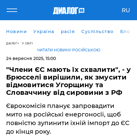
RU
Новини
Україна
расія
Суспільство
Блоги
ДІАЛОГ
У СВІТІ
ЧИТАТИ НОВИНУ РОСІЙСЬКОЮ
24 вересня 2025, 15:00
"Члени ЄС мають їх схвалити", - у
Брюсселі вирішили, як змусити
відмовитися Угорщину та
Словаччину від сировини з РФ
Єврокомісія планує запровадити
мито на російські енергоносії, щоб
повністю зупинити їхній імпорт до ЄС
до кінця року.