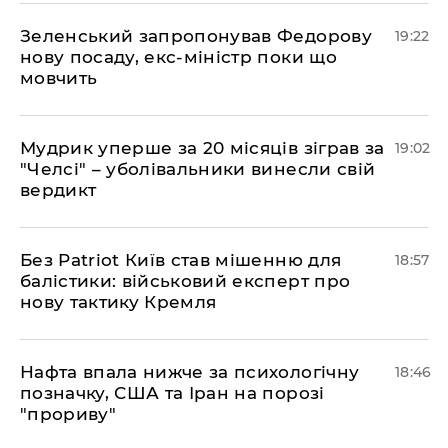
​Зеленський запропонував Федорову
19:22
нову посаду, екс-міністр поки що
мовчить
​Мудрик уперше за 20 місяців зіграв за
19:02
"Челсі" – уболівальники винесли свій
вердикт
​Без Patriot Київ став мішенню для
18:57
балістики: військовий експерт про
нову тактику Кремля
​Нафта впала нижче за психологічну
18:46
позначку, США та Іран на порозі
"прориву"