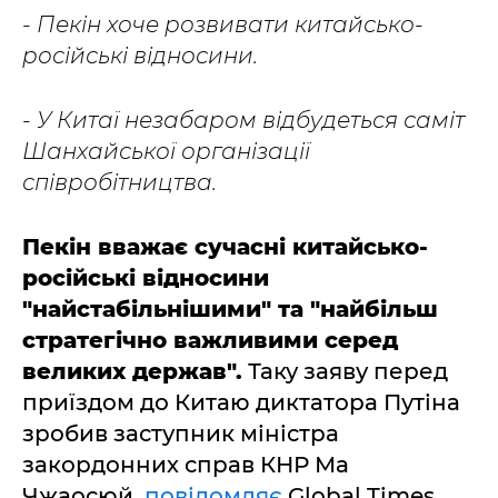
- Пекін хоче розвивати китайсько-
російські відносини.
- У Китаї незабаром відбудеться саміт
Шанхайської організації
співробітництва.
Пекін вважає сучасні китайсько-
російські відносини
"найстабільнішими" та "найбільш
стратегічно важливими серед
великих держав".
Таку заяву перед
приїздом до Китаю диктатора Путіна
зробив заступник міністра
закордонних справ КНР Ма
Чжаосюй,
повідомляє
Global Times.