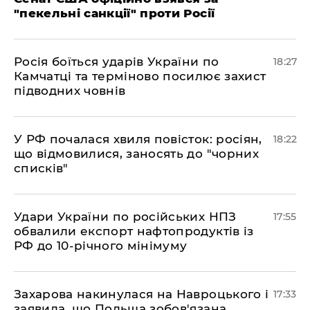
"пекельні санкції" проти Росії
​Росія боїться ударів України по
18:27
Камчатці та терміново посилює захист
підводних човнів
​У РФ почалася хвиля повісток: росіян,
18:22
що відмовилися, заносять до "чорних
списків"
​Удари України по російських НПЗ
17:55
обвалили експорт нафтопродуктів із
РФ до 10-річного мінімуму
​Захарова накинулася на Навроцького і
17:33
заявила, що Польща зобов'язана