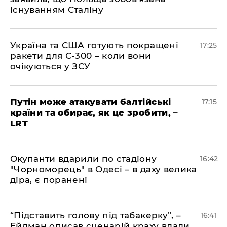
існуванням Сталіну
​Україна та США готують покращені
17:25
ракети для С-300 – коли вони
очікуються у ЗСУ
​Путін може атакувати балтійські
17:15
країни та обирає, як це зробити, –
LRT
​Окупанти вдарили по стадіону
16:42
"Чорноморець" в Одесі – в даху велика
діра, є поранені
​“Підставить голову під табакерку”, –
16:41
Ейдман описав сценарій краху влади