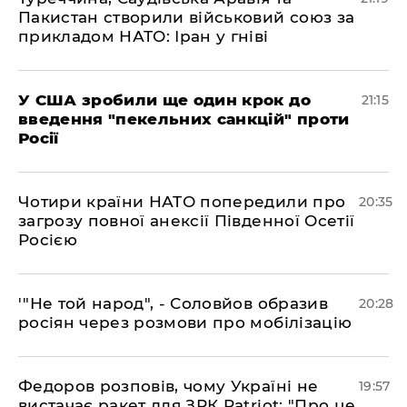
Пакистан створили військовий союз за
прикладом НАТО: Іран у гніві
​У США зробили ще один крок до
21:15
введення "пекельних санкцій" проти
Росії
​Чотири країни НАТО попередили про
20:35
загрозу повної анексії Південної Осетії
Росією
​'"Не той народ", - Соловйов образив
20:28
росіян через розмови про мобілізацію
​Федоров розповів, чому Україні не
19:57
вистачає ракет для ЗРК Patriot: "Про це