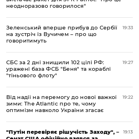
неодноразово говорилося"
​Зеленський вперше прибув до Сербії
19:33
на зустріч із Вучичем – про що
говоритимуть
​СБС за 2 дні знищили 102 цілі РФ:
19:27
уражені база ФСБ "Беня" та кораблі
"тіньового флоту"
​Від надії на перемогу до нової важкої
19:22
зими: The Atlantic про те, чому
оптимізм навколо України згасає
​"Путін перевіряє рішучість Заходу", –
19:13
Сенат США офіційно взявся за