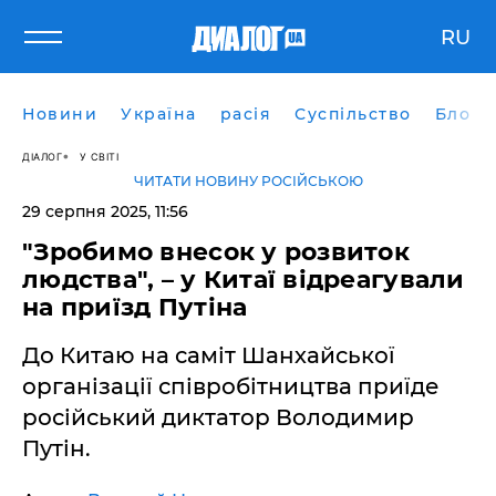
RU
Новини
Україна
расія
Суспільство
Блоги
ДІАЛОГ
У СВІТІ
ЧИТАТИ НОВИНУ РОСІЙСЬКОЮ
29 серпня 2025, 11:56
"Зробимо внесок у розвиток
людства", – у Китаї відреагували
на приїзд Путіна
До Китаю на саміт Шанхайської
організації співробітництва приїде
російський диктатор Володимир
Путін.