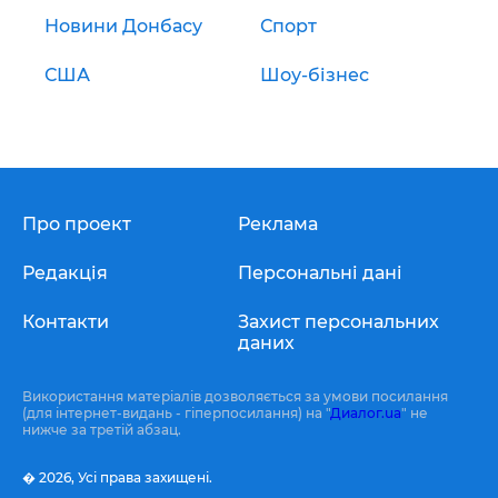
Новини Донбасу
Спорт
США
Шоу-бізнес
Про проект
Реклама
Редакція
Персональні дані
Контакти
Захист персональних
даних
Використання матеріалів дозволяється за умови посилання
(для інтернет-видань - гіперпосилання) на "
Диалог.ua
" не
нижче за третій абзац.
� 2026,
Усі права захищені.