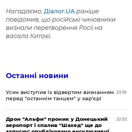
Нагадаємо,
Діалог.UA
раніше
повідомив, що російські чиновники
визнали перетворення Росії на
васала Китаю.
Останні новини
​Усик виступив із відвертим визнанням
23:19
перед "останнім танцем" у кар'єрі
​Дрон "Альфи" проник у Донецький
22:52
аеропорт і спалив "Шахед" ще до
запуску: опубліковано ексклюзивні