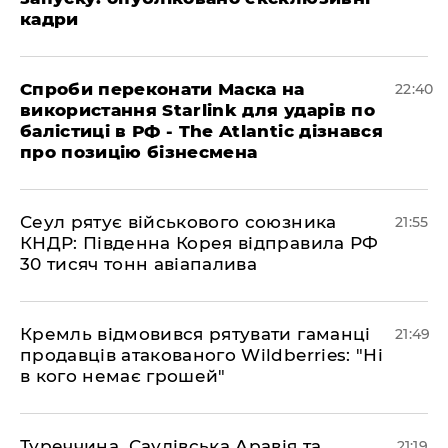
кадри
​Спроби переконати Маска на
22:40
використання Starlink для ударів по
балістиці в РФ - The Atlantic дізнався
про позицію бізнесмена
​Сеул рятує військового союзника
21:55
КНДР: Південна Корея відправила РФ
30 тисяч тонн авіапалива
​Кремль відмовився рятувати гаманці
21:49
продавців атакованого Wildberries: "Ні
в кого немає грошей"
​Туреччина, Саудівська Аравія та
21:19