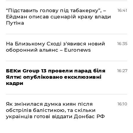
​“Підставить голову під табакерку”, –
16:41
Ейдман описав сценарій краху влади
Путіна
На Близькому Сході з'явився новий
16:35
оборонний альянс – Euronews
БЕКи Group 13 провели парад біля
16:27
Ялти: опубліковано ексклюзивні
кадри
Як змінилася думка киян після
16:10
обстрілів балістикою, та скільки
українців готові віддати Донбас РФ