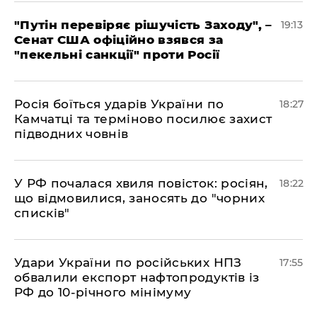
​"Путін перевіряє рішучість Заходу", –
19:13
Сенат США офіційно взявся за
"пекельні санкції" проти Росії
​Росія боїться ударів України по
18:27
Камчатці та терміново посилює захист
підводних човнів
​У РФ почалася хвиля повісток: росіян,
18:22
що відмовилися, заносять до "чорних
списків"
​Удари України по російських НПЗ
17:55
обвалили експорт нафтопродуктів із
РФ до 10-річного мінімуму