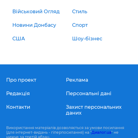
Військовий Огляд
Стиль
Новини Донбасу
Спорт
США
Шоу-бізнес
Про проект
Реклама
Редакція
Персональні дані
Контакти
Захист персональних
даних
Використання матеріалів дозволяється за умови посилання
(для інтернет-видань - гіперпосилання) на "
Диалог.ua
" не
нижче за третій абзац.