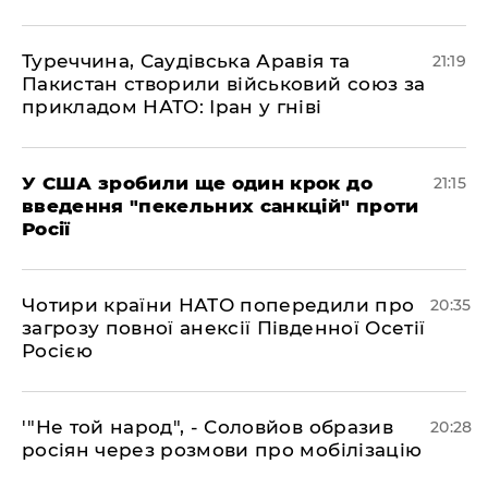
​Туреччина, Саудівська Аравія та
21:19
Пакистан створили військовий союз за
прикладом НАТО: Іран у гніві
​У США зробили ще один крок до
21:15
введення "пекельних санкцій" проти
Росії
​Чотири країни НАТО попередили про
20:35
загрозу повної анексії Південної Осетії
Росією
​'"Не той народ", - Соловйов образив
20:28
росіян через розмови про мобілізацію