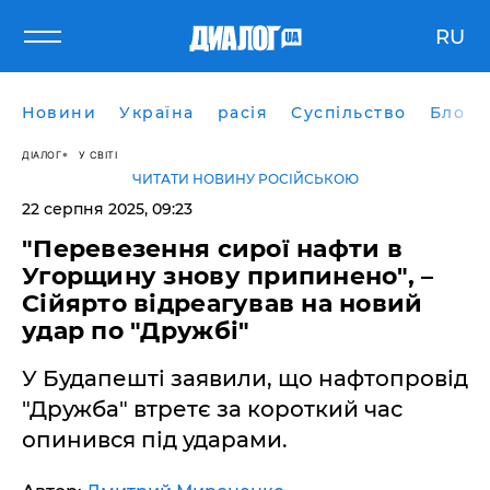
RU
Новини
Україна
расія
Суспільство
Блоги
ДІАЛОГ
У СВІТІ
ЧИТАТИ НОВИНУ РОСІЙСЬКОЮ
22 серпня 2025, 09:23
"Перевезення сирої нафти в
Угорщину знову припинено", –
Сійярто відреагував на новий
удар по "Дружбі"
У Будапешті заявили, що нафтопровід
"Дружба" втретє за короткий час
опинився під ударами.