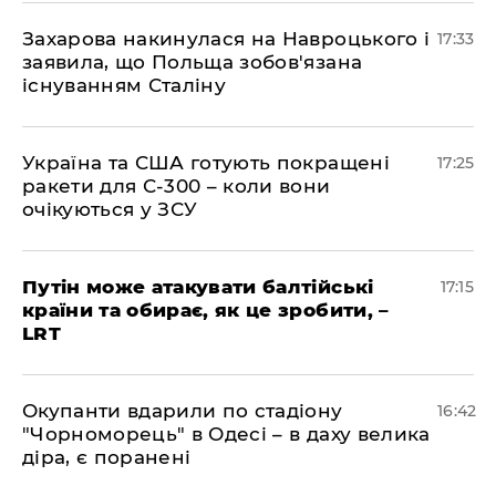
​Захарова накинулася на Навроцького і
17:33
заявила, що Польща зобов'язана
існуванням Сталіну
​Україна та США готують покращені
17:25
ракети для С-300 – коли вони
очікуються у ЗСУ
​Путін може атакувати балтійські
17:15
країни та обирає, як це зробити, –
LRT
​Окупанти вдарили по стадіону
16:42
"Чорноморець" в Одесі – в даху велика
діра, є поранені