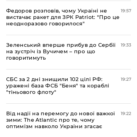
​Федоров розповів, чому Україні не
19:57
вистачає ракет для ЗРК Patriot: "Про це
неодноразово говорилося"
​Зеленський вперше прибув до Сербії
19:33
на зустріч із Вучичем – про що
говоритимуть
​СБС за 2 дні знищили 102 цілі РФ:
19:27
уражені база ФСБ "Беня" та кораблі
"тіньового флоту"
​Від надії на перемогу до нової важкої
19:22
зими: The Atlantic про те, чому
оптимізм навколо України згасає