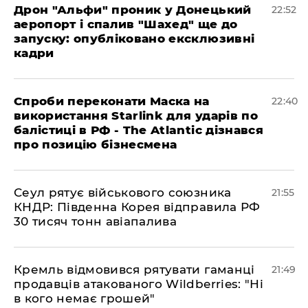
​Дрон "Альфи" проник у Донецький
22:52
аеропорт і спалив "Шахед" ще до
запуску: опубліковано ексклюзивні
кадри
​Спроби переконати Маска на
22:40
використання Starlink для ударів по
балістиці в РФ - The Atlantic дізнався
про позицію бізнесмена
​Сеул рятує військового союзника
21:55
КНДР: Південна Корея відправила РФ
30 тисяч тонн авіапалива
​Кремль відмовився рятувати гаманці
21:49
продавців атакованого Wildberries: "Ні
в кого немає грошей"