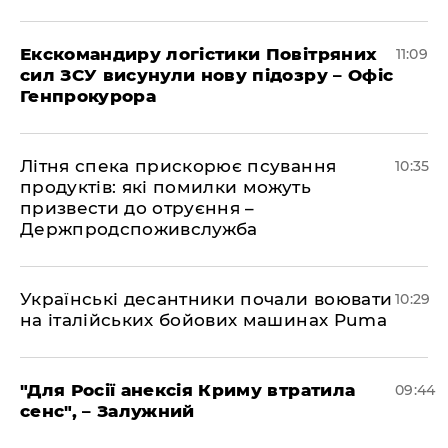
Екскомандиру логістики Повітряних
11:09
сил ЗСУ висунули нову підозру – Офіс
Генпрокурора
Літня спека прискорює псування
10:35
продуктів: які помилки можуть
призвести до отруєння –
Держпродспоживслужба
Українські десантники почали воювати
10:29
на італійських бойових машинах Puma
"Для Росії анексія Криму втратила
09:44
сенс", – Залужний