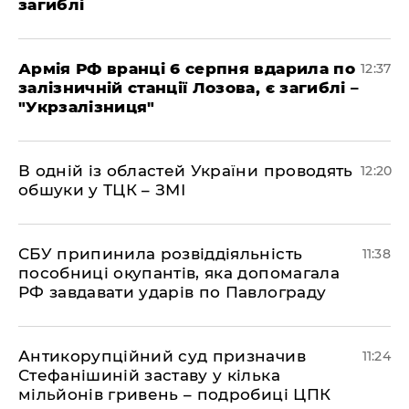
загиблі
Армія РФ вранці 6 серпня вдарила по
12:37
залізничній станції Лозова, є загиблі –
"Укрзалізниця"
В одній із областей України проводять
12:20
обшуки у ТЦК – ЗМІ
СБУ припинила розвіддіяльність
11:38
пособниці окупантів, яка допомагала
РФ завдавати ударів по Павлограду
Антикорупційний суд призначив
11:24
Стефанішиній заставу у кілька
мільйонів гривень – подробиці ЦПК