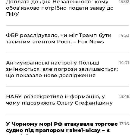
Доплата до Дня Незалежності: кому
15:02
обов'язково потрібно подати заяву до
ПФУ
ФБР розслідувало, чи міг Трамп бути
14:33
таємним агентом Росії, – Fox News
Антиукраїнські настрої у Польщі
14:01
змінюються, але погрози залишаються:
що показало нове дослідження
НАБУ розсекретило інформацію, у
13:48
чому підозрюють Ольгу Стефанішину
У Чорному морі РФ атакувала торгове
13:16
судно під прапором Гвінеї-Бісау – є