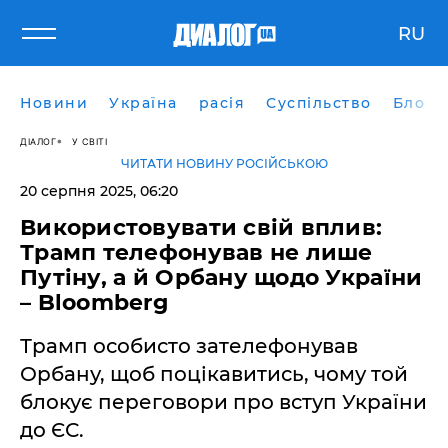
RU
Новини
Україна
расія
Суспільство
Блоги
ДІАЛОГ
У СВІТІ
ЧИТАТИ НОВИНУ РОСІЙСЬКОЮ
20 серпня 2025, 06:20
Використовувати свій вплив:
Трамп телефонував не лише
Путіну, а й Орбану щодо України
– Bloomberg
Трамп особисто зателефонував
Орбану, щоб поцікавитись, чому той
блокує переговори про вступ України
до ЄС.