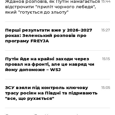
Жданов розповів, як Путін намагається
15:44
відстрочити "приліт чорного лебедя",
який "готується до зльоту"
Перші результати вже у 2026–2027
15:27
роках: Зеленський розповів про
програму FREYJA
Путін йде на крайні заходи через
15:15
провал на фронті, але це навряд чи
йому допоможе – WSJ
ЗСУ взяли під контроль ключову
15:05
трасу росіян на Півдні та підривають
"все, що рухається"