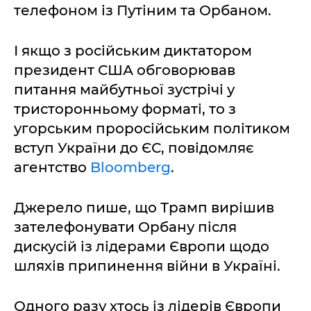
телефоном із Путіним та Орбаном.
І якщо з російським диктатором
президент США обговорював
питання майбутньої зустрічі у
тристоронньому форматі, то з
угорським проросійським політиком
вступ України до ЄС, повідомляє
агентство
Bloomberg
.
Джерело пише, що Трамп вирішив
зателефонувати Орбану після
дискусій із лідерами Європи щодо
шляхів припинення війни в Україні.
Одного разу хтось із лідерів Європи