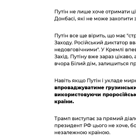
Путін не лише хоче отримати цін
Донбасі, які не може захопити з
Путін все ще вірить, що має "ст
Заходу. Російський диктатор вв
недовговічними". У Кремлі впев
Захід. Путіну вже зараз цікаво,
вчора Білий дім, залишиться при
Навіть якщо Путін і укладе мир
впроваджуватиме грузинський
використовуючи проросійськи
країни.
Трамп виступає за прямий діало
президент РФ цього не хоче, бо 
незалежною країною.