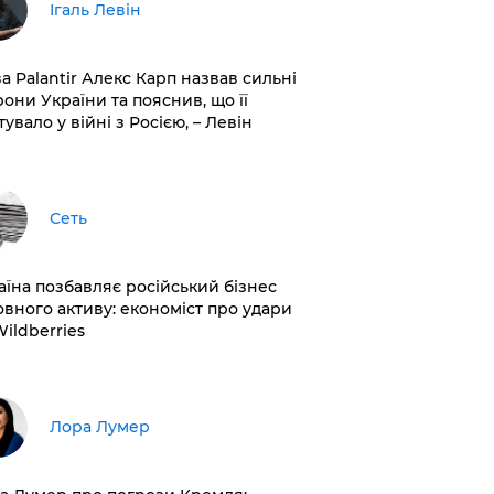
Ігаль Левін
ва Palantir Алекс Карп назвав сильні
рони України та пояснив, що її
увало у війні з Росією, – Левін
Сеть
раїна позбавляє російський бізнес
овного активу: економіст про удари
Wildberries
​Лора Лумер