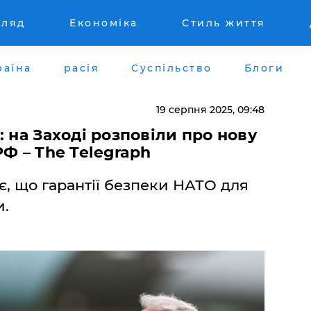
гляд
Економіка
Стиль життя
раїна
расія
Суспільство
Блоги
19 серпня 2025, 09:48
 на Заході розповіли про нову
Ф – The Telegraph
є, що гарантії безпеки НАТО для
и.