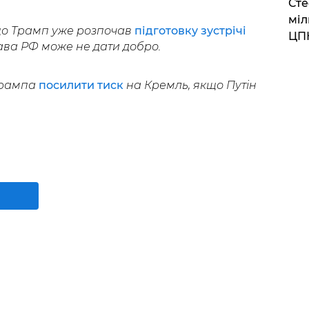
Сте
міл
що Трамп уже розпочав
підготовку зустрічі
ЦП
лава РФ може не дати добро.
Трампа
посилити тиск
на Кремль, якщо Путін