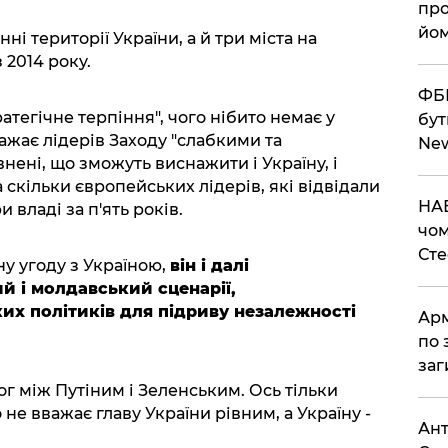
про
йом
ні території України, а й три міста на
 2014 року.
ФБР
ратегічне терпіння", чого нібито немає у
бут
ажає лідерів Заходу "слабкими та
Ne
нені, що зможуть виснажити і Україну, і
 а скільки європейських лідерів, які відвідали
НАБ
 владі за п'ять років.
чом
Ст
ну угоду з Україною,
він і далі
 і молдавський сценарії,
х політиків для підриву незалежності
Арм
по 
заг
г між Путіним і Зеленським. Ось тільки
не вважає главу України рівним, а Україну -
Ант