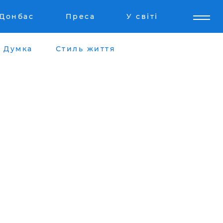
Донбас
Преса
У світі
Думка
Стиль життя