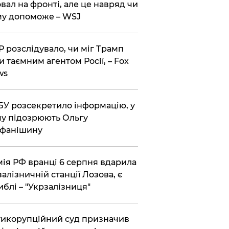
вал на фронті, але це навряд чи
у допоможе – WSJ
 розслідувало, чи міг Трамп
и таємним агентом Росії, – Fox
ws
У розсекретило інформацію, у
у підозрюють Ольгу
ефанішину
ія РФ вранці 6 серпня вдарила
залізничній станції Лозова, є
иблі – "Укрзалізниця"
икорупційний суд призначив