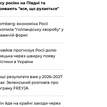
су росіян на Півдні та
ривають "все, що рухається"
omberg: економіка Росії
хопила "голландську хворобу" у
важчій формі
овйов прогнозує Росії долю
ецька через швидку появу
істики в України
ші результати вже у 2026–2027
ах: Зеленський розповів про
граму FREYJA
ін йде на крайні заходи через