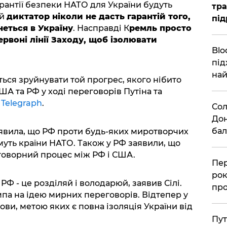
арантії безпеки НАТО для України будуть
тра
ий
диктатор ніколи не дасть гарантій того,
під
неться в Україну
. Насправді К
ремль просто
ервоні лінії Заходу, щоб ізолювати
Blo
під
най
ься зруйнувати той прогрес, якого нібито
ША та РФ у ході переговорів Путіна та
 Telegraph
.
Сол
Дон
бал
явила, що РФ проти будь-яких миротворчих
имуть країни НАТО. Також у РФ заявили, що
говорний процес між РФ і США.
Пер
рок
РФ - це розділяй і володарюй, заявив Сілі.
про
мпа на ідею мирних переговорів. Відтепер у
ови, метою яких є повна ізоляція України від
Пут