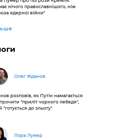
а Лумер про погрози Кремля:
має нічого православнішого, ніж
роза ядерної війни"
льше
логи
Олег Жданов
нов розповів, як Путін намагається
строчити "приліт чорного лебедя",
 "готується до зльоту"
​Лора Лумер