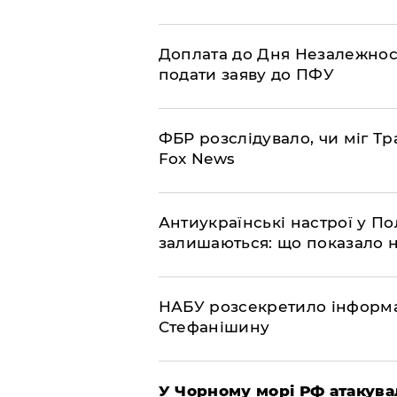
Доплата до Дня Незалежност
подати заяву до ПФУ
ФБР розслідувало, чи міг Тр
Fox News
Антиукраїнські настрої у П
залишаються: що показало 
НАБУ розсекретило інформа
Стефанішину
У Чорному морі РФ атакува