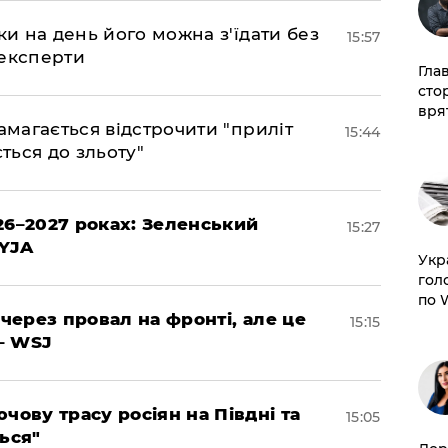
ки на день його можна з'їдати без
15:57
 експерти
Гла
сто
врят
амагається відстрочити "приліт
15:44
ться до зльоту"
26–2027 роках: Зеленський
15:27
EYJA
​Ук
гол
по 
 через провал на фронті, але це
15:15
– WSJ
чову трасу росіян на Півдні та
15:05
ься"