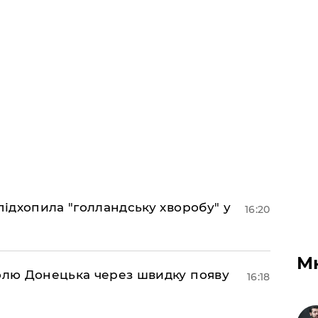
підхопила "голландську хворобу" у
16:20
М
долю Донецька через швидку появу
16:18