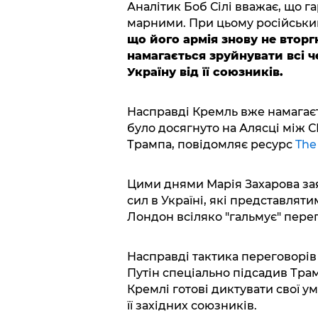
Аналітик Боб Сілі вважає, що г
марними. При цьому російськ
що його армія знову не вторг
намагається зруйнувати всі ч
Україну від її союзників.
Насправді Кремль вже намагаєт
було досягнуто на Алясці між С
Трампа, повідомляє ресурс
The
Цими днями Марія Захарова за
сил в Україні, які представлят
Лондон всіляко "гальмує" пере
Насправді тактика переговорів 
Путін спеціально підсадив Тра
Кремлі готові диктувати свої ум
її західних союзників.