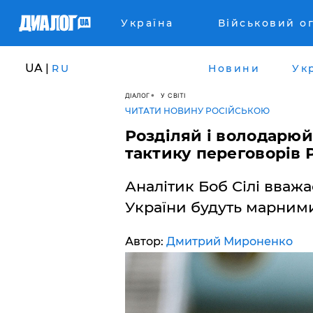
Україна
Військовий о
UA |
RU
Новини
Ук
ДІАЛОГ
У СВІТІ
ЧИТАТИ НОВИНУ РОСІЙСЬКОЮ
Розділяй і володарюй:
тактику переговорів Р
Аналітик Боб Сілі вважа
України будуть марним
Автор:
Дмитрий Мироненко