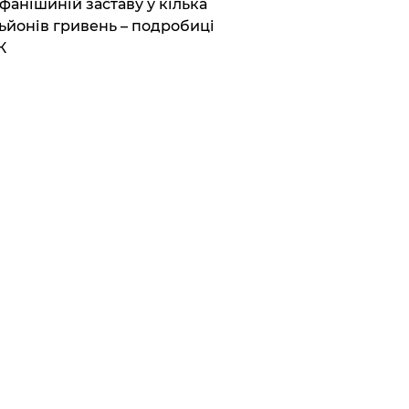
фанішиній заставу у кілька
ьйонів гривень – подробиці
К