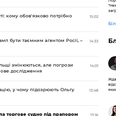
Лор
"Не
заг
і: кому обов'язково потрібно
15:02
Бі
Б
амп бути таємним агентом Росії, –
14:33
ольщі змінюються, але погрози
14:01
нове дослідження
Жда
від
цію, у чому підозрюють Ольгу
який
13:48
ла торгове судно під прапором
13:16