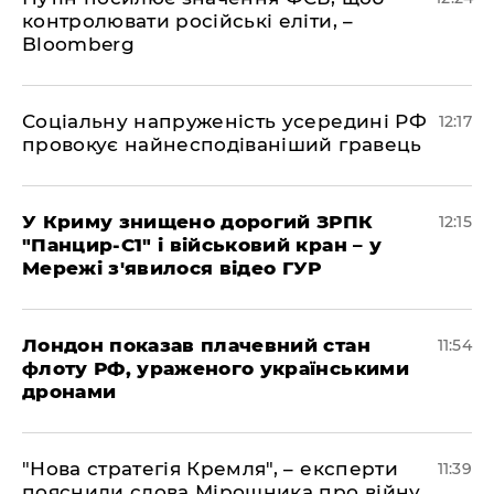
контролювати російські еліти, –
Bloomberg
Соціальну напруженість усередині РФ
12:17
провокує найнесподіваніший гравець
У Криму знищено дорогий ЗРПК
12:15
"Панцир-С1" і військовий кран – у
Мережі з'явилося відео ГУР
Лондон показав плачевний стан
11:54
флоту РФ, ураженого українськими
дронами
"Нова стратегія Кремля", – експерти
11:39
пояснили слова Мірошника про війну