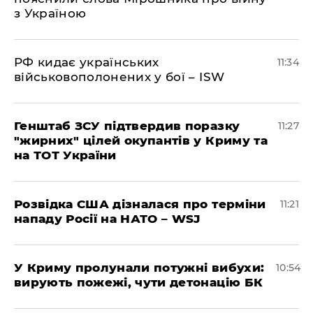
з Україною
РФ кидає українських
11:34
військовополонених у бої – ISW
Генштаб ЗСУ підтвердив поразку
11:27
"жирних" цілей окупантів у Криму та
на ТОТ України
Розвідка США дізналася про терміни
11:21
нападу Росії на НАТО – WSJ
У Криму пролунали потужні вибухи:
10:54
вирують пожежі, чути детонацію БК