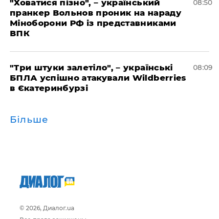
"Ховатися пізно", – український
08:50
пранкер Вольнов проник на нараду
Міноборони РФ із представниками
ВПК
"Три штуки залетіло", – українські
08:09
БПЛА успішно атакували Wildberries
в Єкатеринбурзі
Більше
© 2026, Диалог.ua