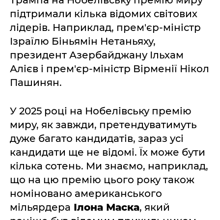
Трампа на Нобелівську премію миру
підтримали кілька відомих світових
лідерів. Наприклад, прем'єр-міністр
Ізраїлю Біньямін Нетаньяху,
президент Азербайджану Ільхам
Алієв і прем'єр-міністр Вірменії Нікол
Пашинян.
У 2025 році на Нобелівську премію
миру, як завжди, претендуватимуть
дуже багато кандидатів, зараз усі
кандидати ще не відомі. Їх може бути
кілька сотень. Ми знаємо, наприклад,
що на цю премію цього року також
номіновано американського
мільярдера
Ілона Маска
, який