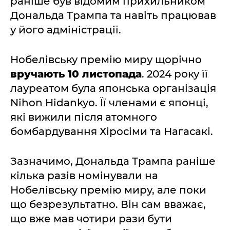
раніше був відомим прихильником
Дональда Трампа та навіть працював
у його адміністрації.
Нобелівську премію миру щорічно
вручають 10 листопада
. 2024 року її
лауреатом була японська організація
Nihon Hidankyo. Її членами є японці,
які вижили після атомного
бомбардування Хіросіми та Нагасакі.
Зазначимо, Дональда Трампа раніше
кілька разів номінували на
Нобелівську премію миру, але поки
що безрезультатно. Він сам вважає,
що вже мав чотири рази бути