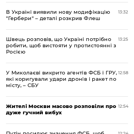
В Україні виявили нову модифікацію
13:32
"Гербери" – деталі розкрив Флеш
Швець розповів, що Україні потрібно
13:25
робити, щоб вистояти у протистоянні з
Росією
У Миколаєві викрито агентів ФСБ і ГРУ,
12:58
які коригували удари дронів і ракет по
місту, – СБУ
Жителі Москви масово розповіли про
12:54
дуже гучний вибух
Путін посилює значення ФСБ, щоб
12:24