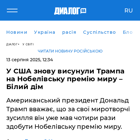
RU
Новини
Україна
расія
Суспільство
Блоги
ДІАЛОГ
У СВІТІ
ЧИТАТИ НОВИНУ РОСІЙСЬКОЮ
13 серпня 2025, 12:34
У США знову висунули Трампа
на Нобелівську премію миру –
Білий дім
Американський президент Дональд
Трамп вважає, що за свої миротворчі
зусилля він уже мав чотири рази
здобути Нобелівську премію миру.