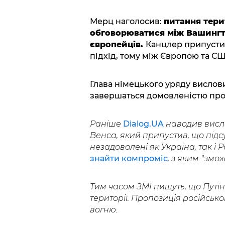
Мерц наголосив:
питання тери
обговорюватися між Вашингто
європейців.
Канцлер припусти
підхід, тому між Європою та СШ
Глава німецького уряду вислов
завершаться домовленістю пр
Раніше
Dialog.UA
наводив висл
Венса, який припустив, що під
незадоволені як Україна, так і 
знайти компроміс
, з яким "змож
Тим часом ЗМІ пишуть, що Путін
території. Пропозиція російсь
вогню.