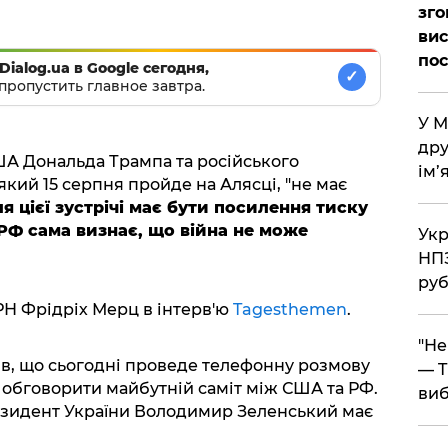
зго
вис
по
Dialog.ua в Google сегодня,
✓
пропустить главное завтра.
​У 
дру
ША Дональда Трампа та російського
ім’
кий 15 серпня пройде на Алясці, "не має
ля цієї зустрічі має бути посилення тиску
РФ сама визнає, що війна не може
​Ук
НПЗ
руб
Н Фрідріх Мерц в інтерв'ю
Tagesthemen
.
​"Н
ів, що сьогодні проведе телефонну розмову
— T
обговорити майбутній саміт між США та РФ.
виб
резидент України Володимир Зеленський має