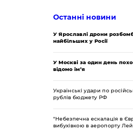
Останні новини
У Ярославлі дрони розбом
найбільших у Росії
​У Москві за один день пох
відомо ім’я
​Українські удари по росій
рублів бюджету РФ
​"Небезпечна ескалація в Єв
вибухівкою в аеропорту Ле