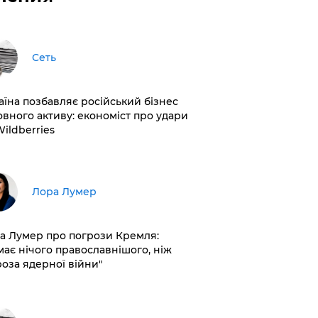
Сеть
раїна позбавляє російський бізнес
овного активу: економіст про удари
Wildberries
​Лора Лумер
а Лумер про погрози Кремля:
має нічого православнішого, ніж
роза ядерної війни"