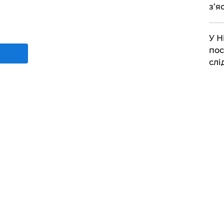
з’я
​У 
пос
слі