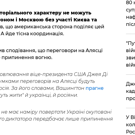
​80
суп
торіального характеру не можуть
наф
ном і Москвою без участі Києва та
піс
в, що американська сторона поділяє цей
А йде тісна координація.
"Пу
ив сподівання, що переговори на Алясці
вій
о припинення вогню.
зви
вій
овлювання віце-президента США Джея Ді
сумками переговорів на Алясці будуть
​Дж
Росія. За його словами, Вашингтон
прагне
кад
уть жити" й українці, й росіяни.
про
 не має наміру повертати Україні окуповані
​У 
кого диктатора передбачає лише припинення
кол
Рос