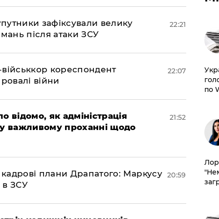
супутники зафіксували велику
22:21
амань після атаки ЗСУ
Z-військкор кореспондент
​Ук
22:07
гол
провалі війни
по 
ло відомо, як адміністрація
21:52
 у важливому проханні щодо
Лор
"Не
 кадрові плани Драпатого: Маркусу
20:59
заг
 в ЗСУ