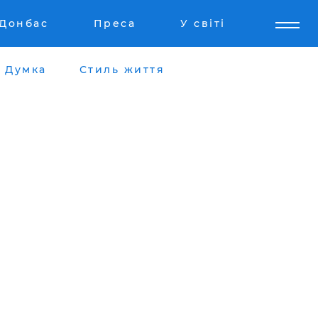
Донбас
Преса
У світі
Думка
Стиль життя