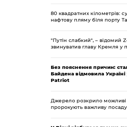
​80 квадратних кілометрів: 
нафтову пляму біля порту Т
"Путін слабкий", – відомий 
звинуватив главу Кремля у 
​Без пояснення причин: ста
Байдена відмовила Україні
Patriot
​Джерело розкрило можливі
пророкують важливу посаду