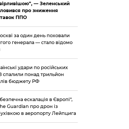
вірливішою”, — Зеленський
ловився про зниження
ставок ППО
Москві за один день поховали
гого генерала — стало відомо
я
раїнські удари по російських
 спалили понад трильйон
лів бюджету РФ
ебезпечна ескалація в Європі",
he Guardian про дрон із
ухівкою в аеропорту Лейпцига