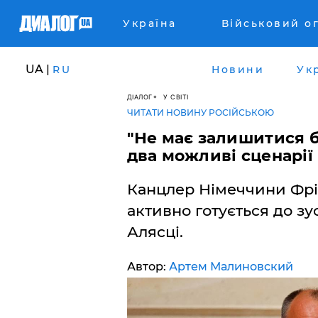
Україна
Військовий о
UA |
RU
Новини
Ук
ДІАЛОГ
У СВІТІ
ЧИТАТИ НОВИНУ РОСІЙСЬКОЮ
"Не має залишитися бе
два можливі сценарії 
Канцлер Німеччини Фрі
активно готується до зус
Алясці.
Автор:
Артем Малиновский