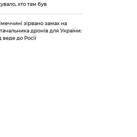
сувало, хто там був
Німеччині зірвано замах на
тачальника дронів для України:
д веде до Росії