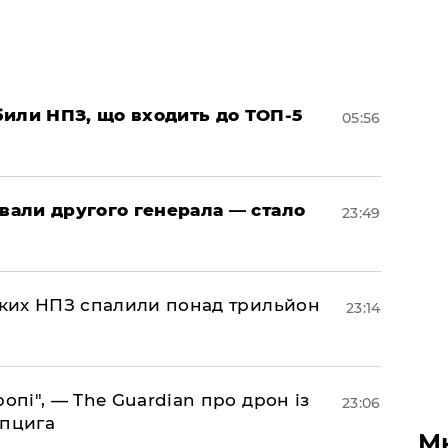
били НПЗ, що входить до ТОП-5
05:56
овали другого генерала — стало
23:49
ських НПЗ спалили понад трильйон
23:14
ропі", — The Guardian про дрон із
23:06
йпцига
М