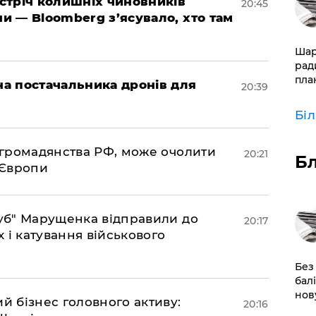
зустріч колишніх чиновників
20:45
ни — Bloomberg з’ясувало, хто там
​Ша
рад
пла
 на постачальника дронів для
20:39
Бі
д громадянства РФ, може очолити
20:21
Б
 Європи
труб" Марущенка відправили до
20:17
х і катування військового
​Без
бал
нов
ий бізнес головного активу:
20:16