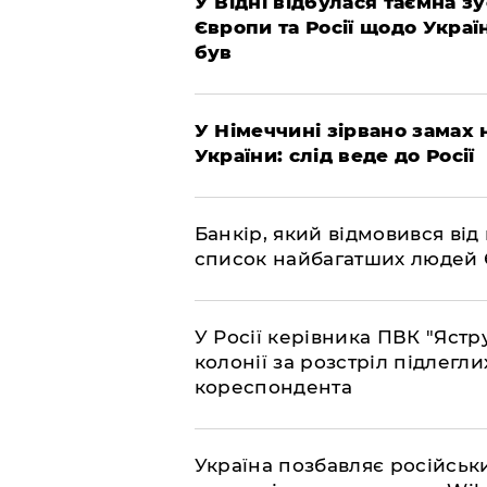
​У Відні відбулася таємна 
Європи та Росії щодо Украї
був
​У Німеччині зірвано замах
України: слід веде до Росії
​Банкір, який відмовився ві
список найбагатших людей
​У Росії керівника ПВК "Яс
колонії за розстріл підлегли
кореспондента
​Україна позбавляє російськ