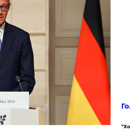
Го
​”Х