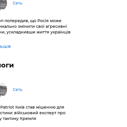
Сеть
рп попередив, що Росія може
икально змінити свої агресивні
ни, ускладнивши життя українців
льше
логи
Сеть
 Patriot Київ став мішенню для
істики: військовий експерт про
у тактику Кремля