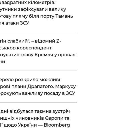
 квадратних кілометрів:
утники зафіксували велику
тову пляму біля порту Тамань
ля атаки ЗСУ
тін слабкий", – відомий Z-
ськкор кореспондент
нуватив главу Кремля у провалі
ни
ерело розкрило можливі
рові плани Драпатого: Маркусу
рокують важливу посаду в ЗСУ
Відні відбулася таємна зустріч
ишніх чиновників Європи та
ії щодо України — Bloomberg