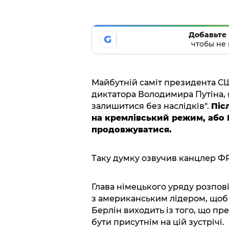
Добавьте 
G
чтобы не 
Майбутній саміт президента С
диктатора Володимира Путіна, я
залишитися без наслідків".
Піс
на кремлівський режим, або 
продовжуватися.
Таку думку озвучив канцлер ФР
Глава німецького уряду розпов
з американським лідером, щоб 
Берлін виходить із того, що п
бути присутнім на цій зустрічі.