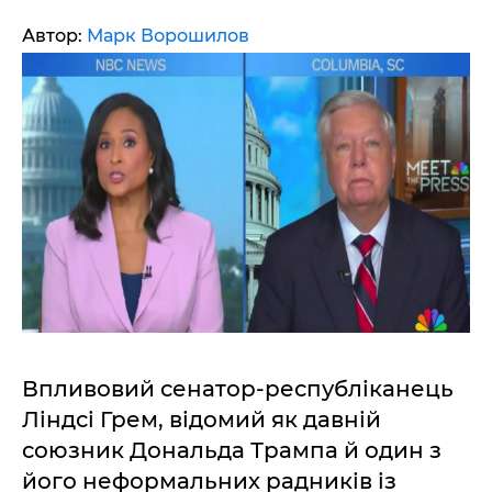
Автор:
Марк Ворошилов
Впливовий сенатор-республіканець
Ліндсі Грем, відомий як давній
союзник Дональда Трампа й один з
його неформальних радників із