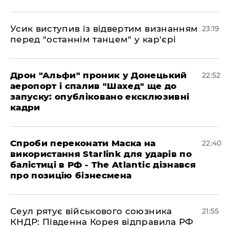
​Усик виступив із відвертим визнанням
23:19
перед "останнім танцем" у кар'єрі
​Дрон "Альфи" проник у Донецький
22:52
аеропорт і спалив "Шахед" ще до
запуску: опубліковано ексклюзивні
кадри
​Спроби переконати Маска на
22:40
використання Starlink для ударів по
балістиці в РФ - The Atlantic дізнався
про позицію бізнесмена
​Сеул рятує військового союзника
21:55
КНДР: Південна Корея відправила РФ