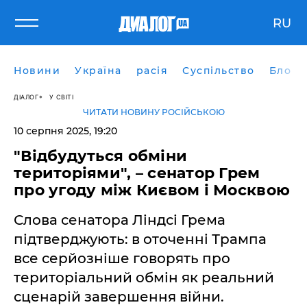
RU
Новини
Україна
расія
Суспільство
Блоги
ДІАЛОГ
У СВІТІ
ЧИТАТИ НОВИНУ РОСІЙСЬКОЮ
10 серпня 2025, 19:20
"Відбудуться обміни
територіями", – сенатор Грем
про угоду між Києвом і Москвою
Слова сенатора Ліндсі Грема
підтверджують: в оточенні Трампа
все серйозніше говорять про
територіальний обмін як реальний
сценарій завершення війни.