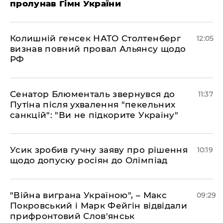
пролунав Гімн України
Колишній генсек НАТО Столтенберг
12:05
визнав повний провал Альянсу щодо
РФ
Сенатор Блюменталь звернувся до
11:37
Путіна після ухвалення "пекельних
санкцій": "Ви не підкорите Україну"
Усик зробив гучну заяву про рішення
10:19
щодо допуску росіян до Олімпіад
"Війна виграна Україною", – Макс
09:29
Покровський і Марк Фейгін відвідали
прифронтовий Слов'янськ