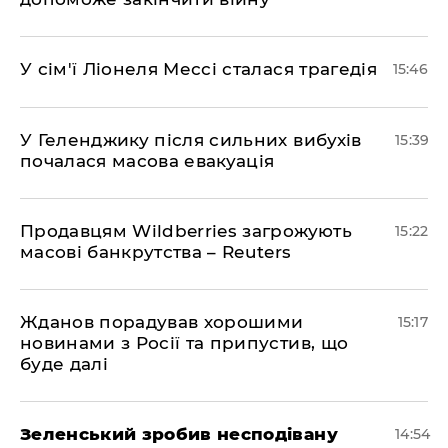
У сім'ї Ліонеля Мессі сталася трагедія
15:46
У Геленджику після сильних вибухів
15:39
почалася масова евакуація
Продавцям Wildberries загрожують
15:22
масові банкрутства – Reuters
Жданов порадував хорошими
15:17
новинами з Росії та припустив, що
буде далі
Зеленський зробив несподівану
14:54