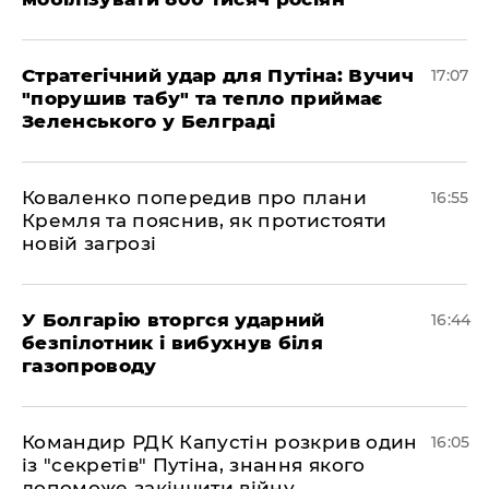
Стратегічний удар для Путіна: Вучич
17:07
"порушив табу" та тепло приймає
Зеленського у Белграді
Коваленко попередив про плани
16:55
Кремля та пояснив, як протистояти
новій загрозі
У Болгарію вторгся ударний
16:44
безпілотник і вибухнув біля
газопроводу
Командир РДК Капустін розкрив один
16:05
із "секретів" Путіна, знання якого
допоможе закінчити війну