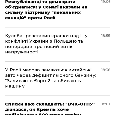
Республіканці та демократи
19:06
об'єдналися: у Сенаті вказали на
сильну підтримку "пекельних
санкцій" проти Росії
Кулеба "розставив крапки над і" у
18:55
конфлікті України з Польщею та
попередив про новий витік
напруженості
У Росії масово ламаються китайські
18:36
авто через дефіцит якісного бензину:
"Заливають Євро-2 та вбивають
машину"
Списки вже складають: "ВЧК-ОГПУ"
18:01
дізнався, як Кремль хоче
мобілізувати 800 тисяч росіян