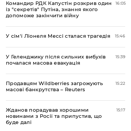
Командир РДК Капустін розкрив один
16:05
із "секретів" Путіна, знання якого
допоможе закінчити війну
У сім'ї Ліонеля Мессі сталася трагедія
15:46
У Геленджику після сильних вибухів
15:39
почалася масова евакуація
Продавцям Wildberries загрожують
15:22
масові банкрутства – Reuters
Жданов порадував хорошими
15:17
новинами з Росії та припустив, що
буде далі