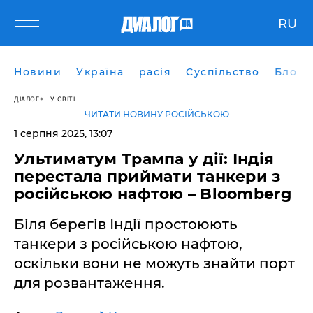
RU
Новини
Україна
расія
Суспільство
Блоги
ДІАЛОГ
У СВІТІ
ЧИТАТИ НОВИНУ РОСІЙСЬКОЮ
1 серпня 2025, 13:07
Ультиматум Трампа у дії: Індія
перестала приймати танкери з
російською нафтою – Bloomberg
Біля берегів Індії простоюють
танкери з російською нафтою,
оскільки вони не можуть знайти порт
для розвантаження.