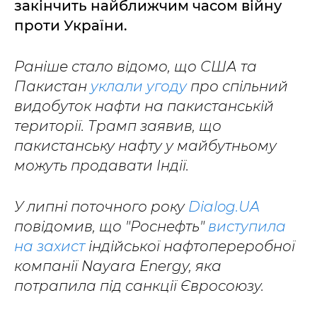
закінчить найближчим часом війну
проти України.
Раніше стало відомо, що США та
Пакистан
уклали угоду
про спільний
видобуток нафти на пакистанській
території. Трамп заявив, що
пакистанську нафту у майбутньому
можуть продавати Індії.
У липні поточного року
Dialog.UA
повідомив, що "Роснефть"
виступила
на захист
індійської нафтопереробної
компанії Nayara Energy, яка
потрапила під санкції Євросоюзу.