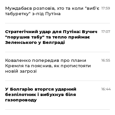
Муждабаєв розповів, хто та коли "виб'є
17:59
табуретку" з-під Путіна
Стратегічний удар для Путіна: Вучич
17:07
"порушив табу" та тепло приймає
Зеленського у Белграді
Коваленко попередив про плани
16:55
Кремля та пояснив, як протистояти
новій загрозі
У Болгарію вторгся ударний
16:44
безпілотник і вибухнув біля
газопроводу