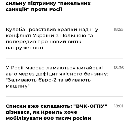
сильну підтримку "пекельних
санкцій" проти Росії
Кулеба "розставив крапки над і" у
18:55
конфлікті України з Польщею та
попередив про новий витік
напруженості
У Росії масово ламаються китайські
18:36
авто через дефіцит якісного бензину:
"Заливають Євро-2 та вбивають
машину"
Списки вже складають: "ВЧК-ОГПУ"
18:01
дізнався, як Кремль хоче
мобілізувати 800 тисяч росіян