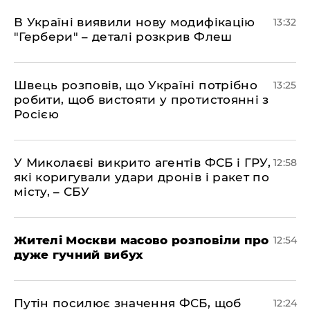
В Україні виявили нову модифікацію
13:32
"Гербери" – деталі розкрив Флеш
Швець розповів, що Україні потрібно
13:25
робити, щоб вистояти у протистоянні з
Росією
У Миколаєві викрито агентів ФСБ і ГРУ,
12:58
які коригували удари дронів і ракет по
місту, – СБУ
Жителі Москви масово розповіли про
12:54
дуже гучний вибух
Путін посилює значення ФСБ, щоб
12:24