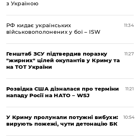
з Україною
РФ кидає українських
11:34
військовополонених у бої – ISW
Генштаб ЗСУ підтвердив поразку
11:27
"жирних" цілей окупантів у Криму та
на ТОТ України
Розвідка США дізналася про терміни
11:21
нападу Росії на НАТО – WSJ
У Криму пролунали потужні вибухи:
10:54
вирують пожежі, чути детонацію БК