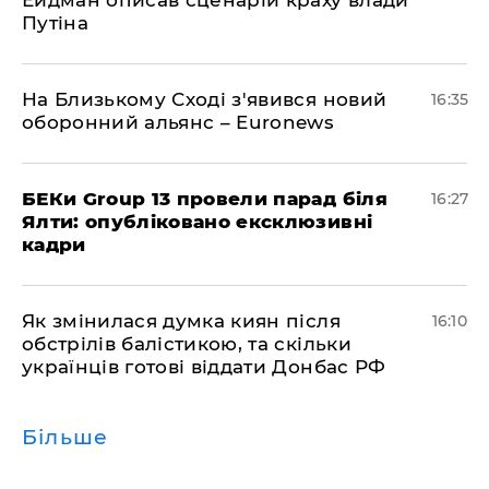
Ейдман описав сценарій краху влади
Путіна
На Близькому Сході з'явився новий
16:35
оборонний альянс – Euronews
БЕКи Group 13 провели парад біля
16:27
Ялти: опубліковано ексклюзивні
кадри
Як змінилася думка киян після
16:10
обстрілів балістикою, та скільки
українців готові віддати Донбас РФ
Більше