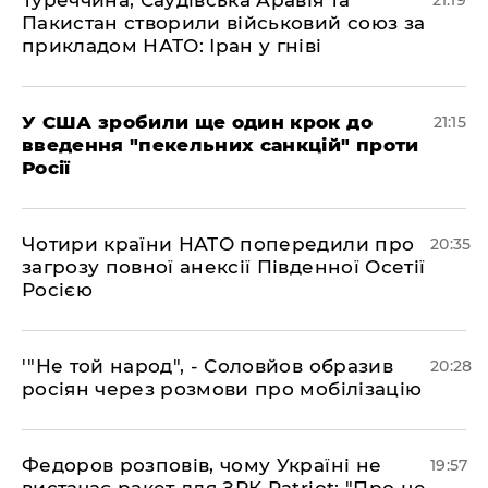
​Туреччина, Саудівська Аравія та
21:19
Пакистан створили військовий союз за
прикладом НАТО: Іран у гніві
​У США зробили ще один крок до
21:15
введення "пекельних санкцій" проти
Росії
​Чотири країни НАТО попередили про
20:35
загрозу повної анексії Південної Осетії
Росією
​'"Не той народ", - Соловйов образив
20:28
росіян через розмови про мобілізацію
​Федоров розповів, чому Україні не
19:57