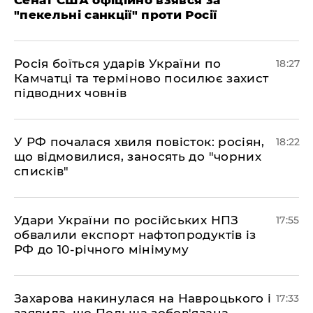
Сенат США офіційно взявся за
"пекельні санкції" проти Росії
​Росія боїться ударів України по
18:27
Камчатці та терміново посилює захист
підводних човнів
​У РФ почалася хвиля повісток: росіян,
18:22
що відмовилися, заносять до "чорних
списків"
​Удари України по російських НПЗ
17:55
обвалили експорт нафтопродуктів із
РФ до 10-річного мінімуму
​Захарова накинулася на Навроцького і
17:33