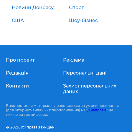
Новини Донбасу
Спорт
США
Шоу-бізнес
Про проект
Реклама
Редакція
Персональні дані
Контакти
Захист персональних
даних
Використання матеріалів дозволяється за умови посилання
(для інтернет-видань - гіперпосилання) на "
Диалог.ua
" не
нижче за третій абзац.
� 2026,
Усі права захищені.