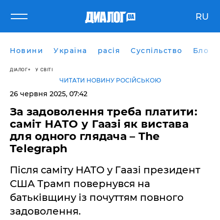
RU
Новини
Україна
расія
Суспільство
Блоги
ДІАЛОГ
У СВІТІ
ЧИТАТИ НОВИНУ РОСІЙСЬКОЮ
26 червня 2025, 07:42
За задоволення треба платити:
саміт НАТО у Гаазі як вистава
для одного глядача – The
Telegraph
Після саміту НАТО у Гаазі президент
США Трамп повернувся на
батьківщину із почуттям повного
задоволення.