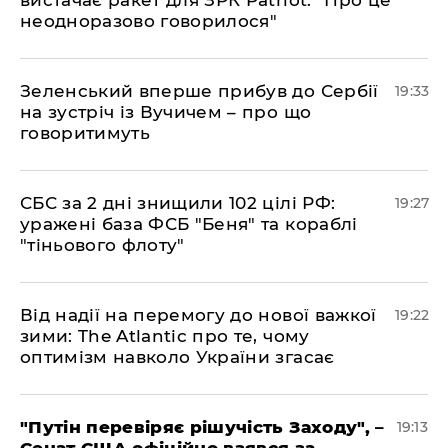
вистачає ракет для ЗРК Patriot: "Про це
неодноразово говорилося"
​Зеленський вперше прибув до Сербії
19:33
на зустріч із Вучичем – про що
говоритимуть
​СБС за 2 дні знищили 102 цілі РФ:
19:27
уражені база ФСБ "Беня" та кораблі
"тіньового флоту"
​Від надії на перемогу до нової важкої
19:22
зими: The Atlantic про те, чому
оптимізм навколо України згасає
​"Путін перевіряє рішучість Заходу", –
19:13