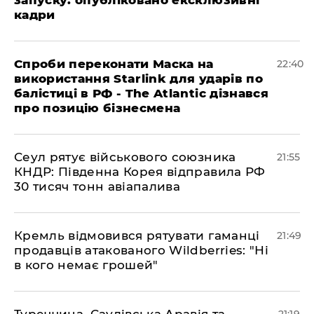
запуску: опубліковано ексклюзивні
кадри
​Спроби переконати Маска на
22:40
використання Starlink для ударів по
балістиці в РФ - The Atlantic дізнався
про позицію бізнесмена
​Сеул рятує військового союзника
21:55
КНДР: Південна Корея відправила РФ
30 тисяч тонн авіапалива
​Кремль відмовився рятувати гаманці
21:49
продавців атакованого Wildberries: "Ні
в кого немає грошей"