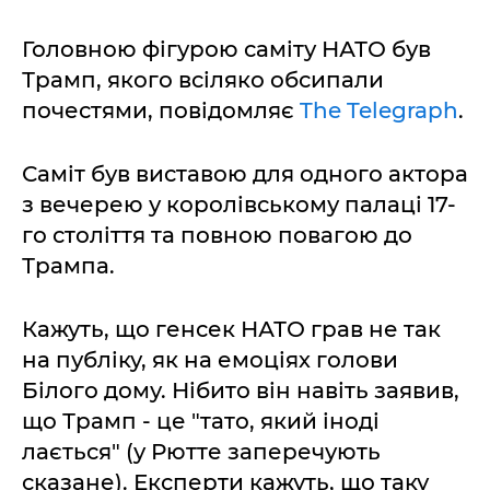
Головною фігурою саміту НАТО був
Трамп, якого всіляко обсипали
почестями, повідомляє
The Telegraph
.
Саміт був виставою для одного актора
з вечерею у королівському палаці 17-
го століття та повною повагою до
Трампа.
Кажуть, що генсек НАТО грав не так
на публіку, як на емоціях голови
Білого дому. Нібито він навіть заявив,
що Трамп - це "тато, який іноді
лається" (у Рютте заперечують
сказане). Експерти кажуть, що таку