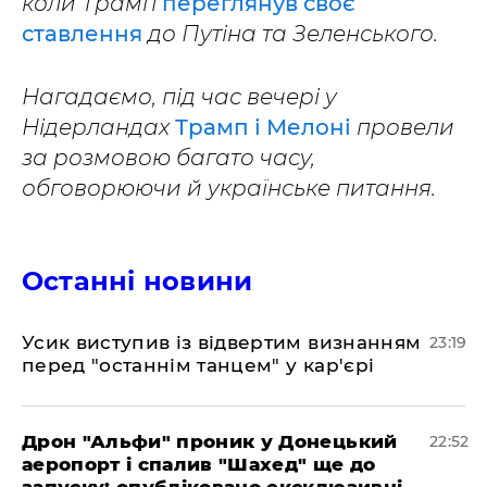
коли Трамп
переглянув своє
ставлення
до Путіна та Зеленського.
Нагадаємо, під час вечері у
Нідерландах
Трамп і Мелоні
провели
за розмовою багато часу,
обговорюючи й українське питання.
Останні новини
​Усик виступив із відвертим визнанням
23:19
перед "останнім танцем" у кар'єрі
​Дрон "Альфи" проник у Донецький
22:52
аеропорт і спалив "Шахед" ще до