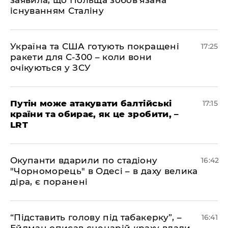
заявила, що Польща зобов'язана
існуванням Сталіну
​Україна та США готують покращені
17:25
ракети для С-300 – коли вони
очікуються у ЗСУ
​Путін може атакувати балтійські
17:15
країни та обирає, як це зробити, –
LRT
​Окупанти вдарили по стадіону
16:42
"Чорноморець" в Одесі – в даху велика
діра, є поранені
​“Підставить голову під табакерку”, –
16:41