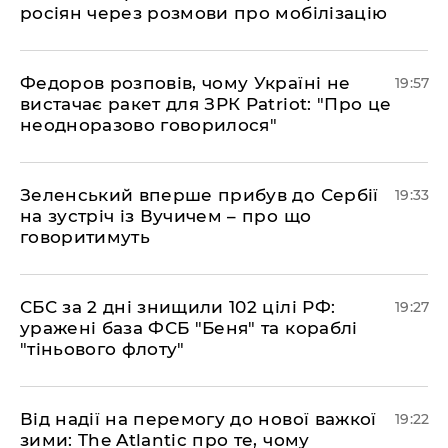
росіян через розмови про мобілізацію
​Федоров розповів, чому Україні не
19:57
вистачає ракет для ЗРК Patriot: "Про це
неодноразово говорилося"
​Зеленський вперше прибув до Сербії
19:33
на зустріч із Вучичем – про що
говоритимуть
​СБС за 2 дні знищили 102 цілі РФ:
19:27
уражені база ФСБ "Беня" та кораблі
"тіньового флоту"
​Від надії на перемогу до нової важкої
19:22
зими: The Atlantic про те, чому