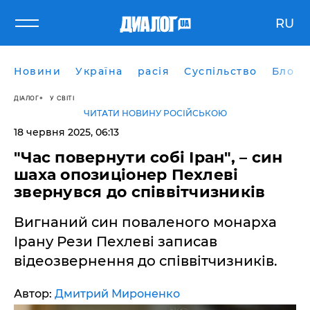
RU
Новини
Україна
расія
Суспільство
Блоги
ДІАЛОГ
У СВІТІ
ЧИТАТИ НОВИНУ РОСІЙСЬКОЮ
18 червня 2025, 06:13
"Час повернути собі Іран", – син
шаха опозиціонер Пехлеві
звернувся до співвітчизників
Вигнаний син поваленого монарха
Ірану Рези Пехлеві записав
відеозвернення до співвітчизників.
Автор:
Дмитрий Мироненко