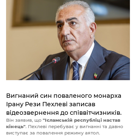
Вигнаний син поваленого монарха
Ірану Рези Пехлеві записав
відеозвернення до співвітчизників.
Він заявив, що
"Ісламській республіці настав
кінець"
. Пехлеві перебуває у вигнанні та давно
виступає за повалення режиму аятол.