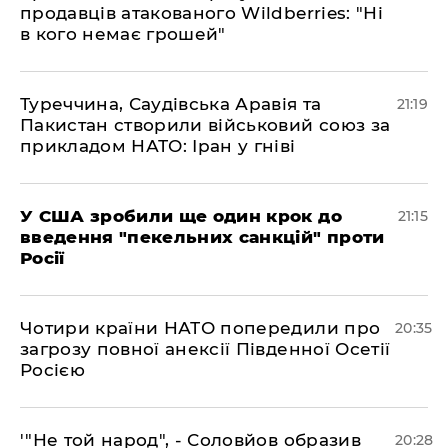
продавців атакованого Wildberries: "Ні
в кого немає грошей"
​Туреччина, Саудівська Аравія та
21:19
Пакистан створили військовий союз за
прикладом НАТО: Іран у гніві
​У США зробили ще один крок до
21:15
введення "пекельних санкцій" проти
Росії
​Чотири країни НАТО попередили про
20:35
загрозу повної анексії Південної Осетії
Росією
​'"Не той народ", - Соловйов образив
20:28