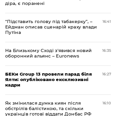
діра, є поранені
​“Підставить голову під табакерку”, –
16:41
Ейдман описав сценарій краху влади
Путіна
На Близькому Сході з'явився новий
16:35
оборонний альянс – Euronews
БЕКи Group 13 провели парад біля
16:27
Ялти: опубліковано ексклюзивні
кадри
Як змінилася думка киян після
16:10
обстрілів балістикою, та скільки
українців готові віддати Донбас РФ