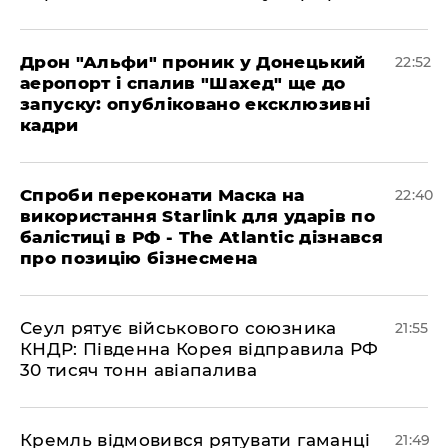
​Дрон "Альфи" проник у Донецький
22:52
аеропорт і спалив "Шахед" ще до
запуску: опубліковано ексклюзивні
кадри
​Спроби переконати Маска на
22:40
використання Starlink для ударів по
балістиці в РФ - The Atlantic дізнався
про позицію бізнесмена
​Сеул рятує військового союзника
21:55
КНДР: Південна Корея відправила РФ
30 тисяч тонн авіапалива
​Кремль відмовився рятувати гаманці
21:49