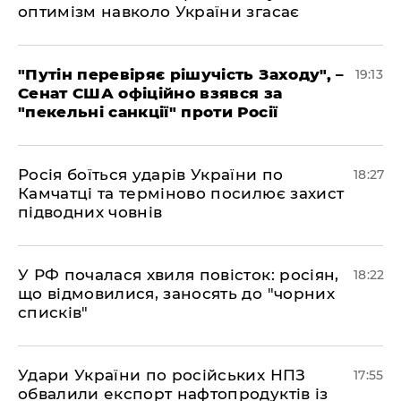
оптимізм навколо України згасає
​"Путін перевіряє рішучість Заходу", –
19:13
Сенат США офіційно взявся за
"пекельні санкції" проти Росії
​Росія боїться ударів України по
18:27
Камчатці та терміново посилює захист
підводних човнів
​У РФ почалася хвиля повісток: росіян,
18:22
що відмовилися, заносять до "чорних
списків"
​Удари України по російських НПЗ
17:55
обвалили експорт нафтопродуктів із