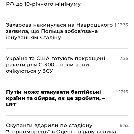
РФ до 10-річного мінімуму
​Захарова накинулася на Навроцького і
17:33
заявила, що Польща зобов'язана
існуванням Сталіну
​Україна та США готують покращені
17:25
ракети для С-300 – коли вони
очікуються у ЗСУ
​Путін може атакувати балтійські
17:15
країни та обирає, як це зробити, –
LRT
​Окупанти вдарили по стадіону
16:42
"Чорноморець" в Одесі – в даху велика