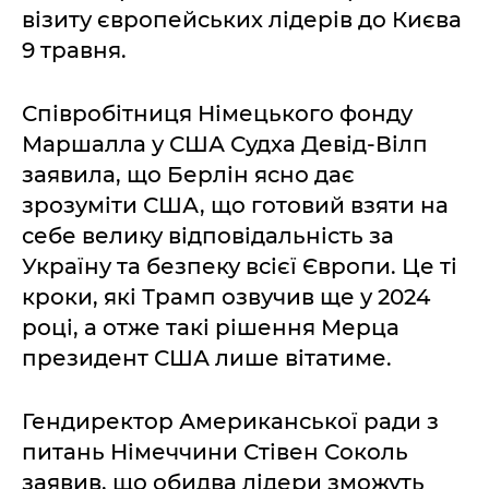
візиту європейських лідерів до Києва
9 травня.
Співробітниця Німецького фонду
Маршалла у США Судха Девід-Вілп
заявила, що Берлін ясно дає
зрозуміти США, що готовий взяти на
себе велику відповідальність за
Україну та безпеку всієї Європи. Це ті
кроки, які Трамп озвучив ще у 2024
році, а отже такі рішення Мерца
президент США лише вітатиме.
Гендиректор Американської ради з
питань Німеччини Стівен Соколь
заявив, що обидва лідери зможуть