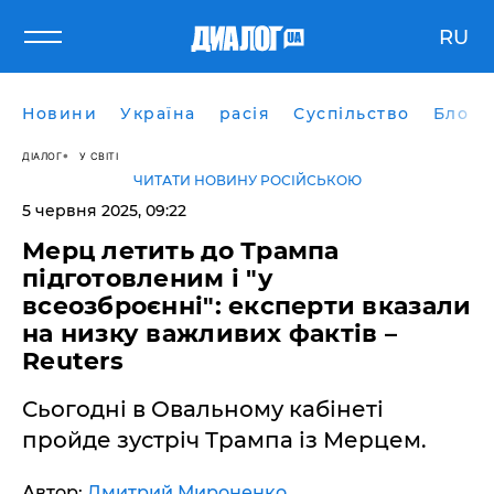
RU
Новини
Україна
расія
Суспільство
Блоги
ДІАЛОГ
У СВІТІ
ЧИТАТИ НОВИНУ РОСІЙСЬКОЮ
5 червня 2025, 09:22
Мерц летить до Трампа
підготовленим і "у
всеозброєнні": експерти вказали
на низку важливих фактів –
Reuters
Сьогодні в Овальному кабінеті
пройде зустріч Трампа із Мерцем.
Автор:
Дмитрий Мироненко