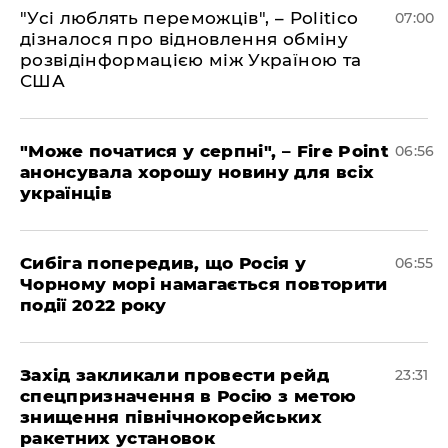
"Усі люблять переможців", – Politico
07:00
дізналося про відновлення обміну
розвідінформацією між Україною та
США
"Може початися у серпні", – Fire Point
06:56
анонсувала хорошу новину для всіх
українців
Сибіга попередив, що Росія у
06:55
Чорному морі намагається повторити
події 2022 року
​Захід закликали провести рейд
23:31
спецпризначення в Росію з метою
знищення північнокорейських
ракетних установок