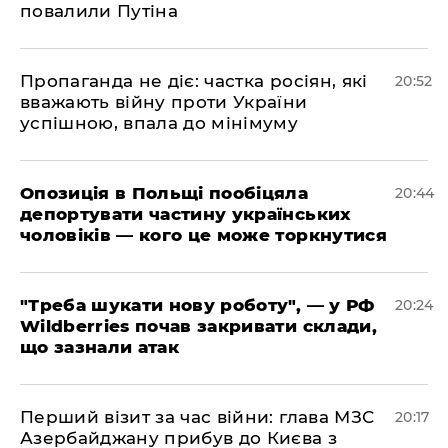
повалили Путіна
​Пропаганда не діє: частка росіян, які
20:52
вважають війну проти України
успішною, впала до мінімуму
​Опозиція в Польщі пообіцяла
20:44
депортувати частину українських
чоловіків — кого це може торкнутися
​"Треба шукати нову роботу", — у РФ
20:24
Wildberries почав закривати склади,
що зазнали атак
​Перший візит за час війни: глава МЗС
20:17
Азербайджану прибув до Києва з