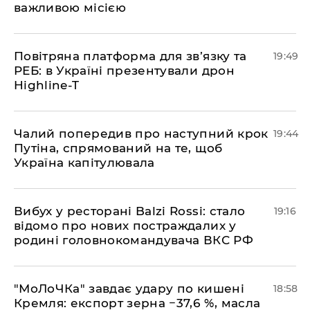
важливою місією
​Повітряна платформа для зв’язку та
19:49
РЕБ: в Україні презентували дрон
Highline-T
​Чалий попередив про наступний крок
19:44
Путіна, спрямований на те, щоб
Україна капітулювала
​Вибух у ресторані Balzi Rossi: стало
19:16
відомо про нових постраждалих у
родині головнокомандувача ВКС РФ
​"МоЛоЧКа" завдає удару по кишені
18:58
Кремля: експорт зерна −37,6 %, масла