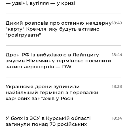
— удвічі, вугілля — у кризі
​Дикий розповів про останню неядерну
18:49
"карту" Кремля, яку будуть активно
"розігрувати"
​Дрон РФ із вибухівкою в Лейпцигу
18:44
змусив Німеччину терміново посилити
захист аеропортів — DW
​Українські дрони зупинили
18:38
найбільший термінал з перевалки
харчових вантажів у Росії
​У боях із ЗСУ в Курській області
18:34
загинули понад 70 російських