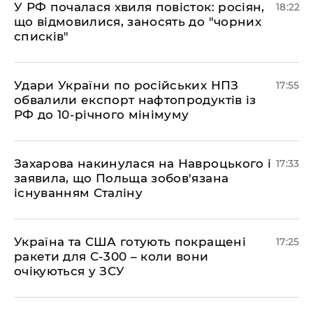
​У РФ почалася хвиля повісток: росіян,
18:22
що відмовилися, заносять до "чорних
списків"
​Удари України по російських НПЗ
17:55
обвалили експорт нафтопродуктів із
РФ до 10-річного мінімуму
​Захарова накинулася на Навроцького і
17:33
заявила, що Польща зобов'язана
існуванням Сталіну
​Україна та США готують покращені
17:25
ракети для С-300 – коли вони
очікуються у ЗСУ