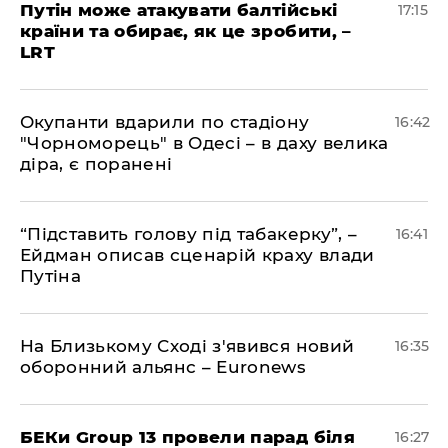
​Путін може атакувати балтійські
17:15
країни та обирає, як це зробити, –
LRT
​Окупанти вдарили по стадіону
16:42
"Чорноморець" в Одесі – в даху велика
діра, є поранені
​“Підставить голову під табакерку”, –
16:41
Ейдман описав сценарій краху влади
Путіна
На Близькому Сході з'явився новий
16:35
оборонний альянс – Euronews
БЕКи Group 13 провели парад біля
16:27