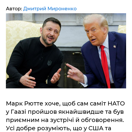
Автор:
Дмитрий Мироненко
Марк Рютте хоче, щоб сам саміт НАТО
у Гаазі пройшов якнайшвидше та був
приємним на зустрічі й обговорення.
Усі добре розуміють, що у США та