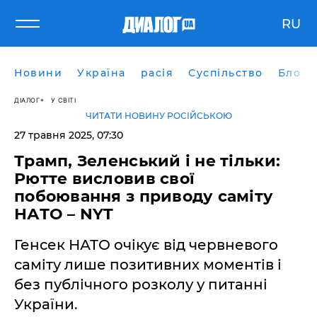
RU
Новини
Україна
расія
Суспільство
Блоги
ДІАЛОГ
У СВІТІ
ЧИТАТИ НОВИНУ РОСІЙСЬКОЮ
27 травня 2025, 07:30
Трамп, Зеленський і не тільки:
Рютте висловив свої
побоювання з приводу саміту
НАТО – NYT
Генсек НАТО очікує від червневого
саміту лише позитивних моментів і
без публічного розколу у питанні
України.