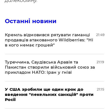
далекобійну.
Останні новини
​Кремль відмовився рятувати гаманці
21:49
продавців атакованого Wildberries: "Ні
в кого немає грошей"
​Туреччина, Саудівська Аравія та
21:19
Пакистан створили військовий союз за
прикладом НАТО: Іран у гніві
​У США зробили ще один крок до
21:15
введення "пекельних санкцій" проти
Росії