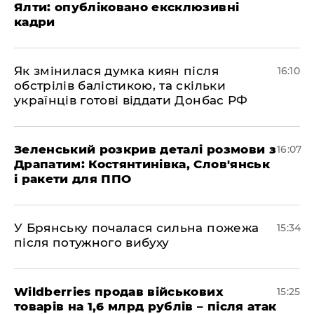
Ялти: опубліковано ексклюзивні
кадри
Як змінилася думка киян після
16:10
обстрілів балістикою, та скільки
українців готові віддати Донбас РФ
Зеленський розкрив деталі розмови з
16:07
Драпатим: Костянтинівка, Слов'янськ
і ракети для ППО
У Брянську почалася сильна пожежа
15:34
після потужного вибуху
Wildberries продав військових
15:25
товарів на 1,6 млрд рублів – після атак