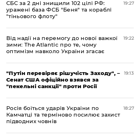
​СБС за 2 дні знищили 102 цілі РФ:
19:27
уражені база ФСБ "Беня" та кораблі
"тіньового флоту"
​Від надії на перемогу до нової важкої
19:22
зими: The Atlantic про те, чому
оптимізм навколо України згасає
​"Путін перевіряє рішучість Заходу", –
19:13
Сенат США офіційно взявся за
"пекельні санкції" проти Росії
​Росія боїться ударів України по
18:27
Камчатці та терміново посилює захист
підводних човнів