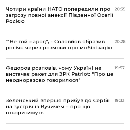
​Чотири країни НАТО попередили про
20:35
загрозу повної анексії Південної Осетії
Росією
​'"Не той народ", - Соловйов образив
20:28
росіян через розмови про мобілізацію
​Федоров розповів, чому Україні не
19:57
вистачає ракет для ЗРК Patriot: "Про це
неодноразово говорилося"
​Зеленський вперше прибув до Сербії
19:33
на зустріч із Вучичем – про що
говоритимуть