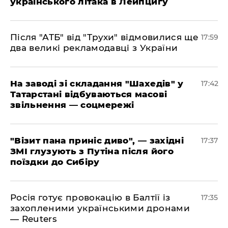
українського літака в Лейпцигу
​Після "АТБ" від "Трухи" відмовилися ще
17:59
два великі рекламодавці з України
​На заводі зі складання "Шахедів" у
17:42
Татарстані відбуваються масові
звільнення — соцмережі
"Візит пана приніс диво", — західні
17:37
ЗМІ глузують з Путіна після його
поїздки до Сибіру
Росія готує провокацію в Балтії із
17:35
захопленими українськими дронами
— Reuters