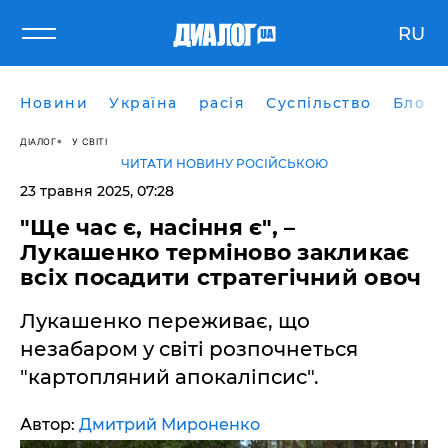
RU
Новини
Україна
расія
Суспільство
Блоги
ДІАЛОГ
У СВІТІ
ЧИТАТИ НОВИНУ РОСІЙСЬКОЮ
23 травня 2025, 07:28
"Ще час є, насіння є", –
Лукашенко терміново закликає
всіх посадити стратегічний овоч
Лукашенко переживає, що
незабаром у світі розпочнеться
"картопляний апокаліпсис".
Автор:
Дмитрий Мироненко