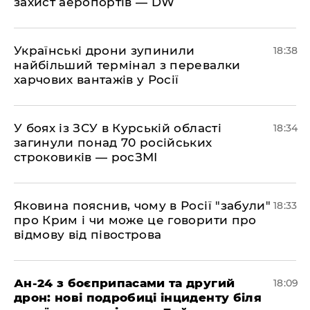
захист аеропортів — DW
​Українські дрони зупинили
18:38
найбільший термінал з перевалки
харчових вантажів у Росії
​У боях із ЗСУ в Курській області
18:34
загинули понад 70 російських
строковиків — росЗМІ
​Яковина пояснив, чому в Росії "забули"
18:33
про Крим і чи може це говорити про
відмову від півострова
​Ан-24 з боєприпасами та другий
18:09
дрон: нові подробиці інциденту біля