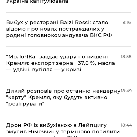
Україна капітулювала
​Вибух у ресторані Balzi Rossi: стало
19:16
відомо про нових постраждалих у
родині головнокомандувача ВКС РФ
​"МоЛоЧКа" завдає удару по кишені
18:58
Кремля: експорт зерна −37,6 %, масла
— удвічі, вугілля — у кризі
​Дикий розповів про останню неядерну
18:49
"карту" Кремля, яку будуть активно
"розігрувати"
​Дрон РФ із вибухівкою в Лейпцигу
18:44
змусив Німеччину терміново посилити