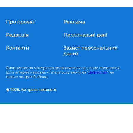
Про проект
Реклама
Редакція
Персональні дані
Контакти
Захист персональних
даних
Використання матеріалів дозволяється за умови посилання
(для інтернет-видань - гіперпосилання) на "
Диалог.ua
" не
нижче за третій абзац.
� 2026,
Усі права захищені.