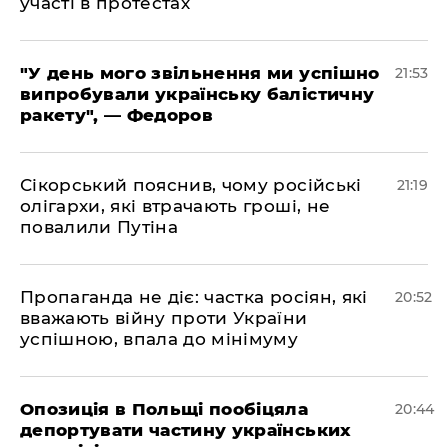
участі в протестах
​"У день мого звільнення ми успішно
21:53
випробували українську балістичну
ракету", — Федоров
​Сікорський пояснив, чому російські
21:19
олігархи, які втрачають гроші, не
повалили Путіна
​Пропаганда не діє: частка росіян, які
20:52
вважають війну проти України
успішною, впала до мінімуму
​Опозиція в Польщі пообіцяла
20:44
депортувати частину українських