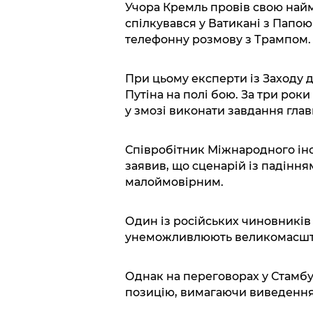
Учора Кремль провів свою най
спілкувався у Ватикані з Папо
телефонну розмову з Трампом.
При цьому експерти із Заходу д
Путіна на полі бою. За три роки
у змозі виконати завдання гла
Співробітник Міжнародного інс
заявив, що сценарій із падінн
малоймовірним.
Один із російських чиновників
унеможливлюють великомасштаб
Однак на переговорах у Стамбу
позицію, вимагаючи виведення 