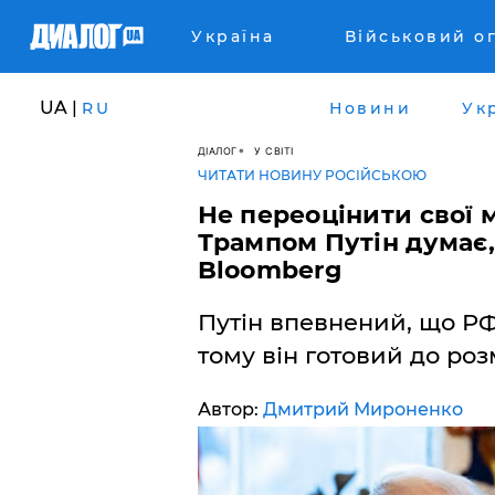
Україна
Військовий о
UA |
RU
Новини
Ук
ДІАЛОГ
У СВІТІ
ЧИТАТИ НОВИНУ РОСІЙСЬКОЮ
Не переоцінити свої 
Трампом Путін думає, 
Bloomberg
Путін впевнений, що РФ 
тому він готовий до ро
Автор:
Дмитрий Мироненко