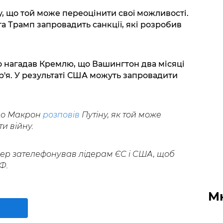
у, що той може переоцінити свої можливості.
а Трамп запровадить санкції, які розробив
 нагадав Кремлю, що Вашингтон два місяці
р'я. У результаті США можуть запровадити
що Макрон
розповів
Путіну, як той може
и війну.
ер зателефонував лідерам ЄС і США, щоб
Ф.
М