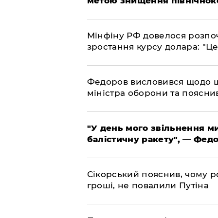
метою знищення північнок
​Мінфіну РФ довелося розпоч
зростання курсу долара: "Ц
​Федоров висловився щодо 
міністра оборони та пояснив
​"У день мого звільнення 
балістичну ракету", — Фед
​Сікорський пояснив, чому ро
гроші, не повалили Путіна