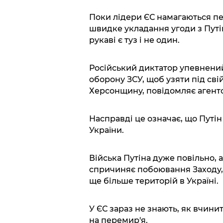
Поки лідери ЄС намагаються пе
швидке укладання угоди з Путі
рукаві є туз і не один.
Російський диктатор упевнений
оборону ЗСУ, щоб узяти під св
Херсонщину, повідомляє агент
Насправді це означає, що Путін
України.
Війська Путіна дуже повільно, 
спричиняє побоювання Заходу, 
ще більше територій в Україні.
У ЄС зараз не знають, як вчини
на перемир'я.