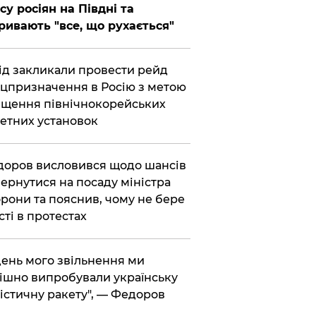
су росіян на Півдні та
ривають "все, що рухається"
хід закликали провести рейд
цпризначення в Росію з метою
щення північнокорейських
етних установок
доров висловився щодо шансів
ернутися на посаду міністра
рони та пояснив, чому не бере
сті в протестах
 день мого звільнення ми
ішно випробували українську
істичну ракету", — Федоров