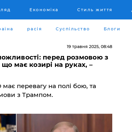
гляд
Економіка
Стиль життя
раїна
расія
Суспільство
Блоги
19 травня 2025, 08:48
можливості: перед розмовою з
що має козирі на руках, –
має перевагу на полі бою, та
змови з Трампом.