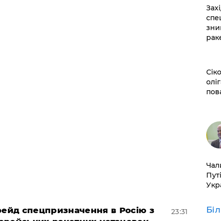
​За
спе
зни
рак
​Сі
оліг
пов
​Ча
Пут
Укр
Бі
 рейд спецпризначення в Росію з
23:31