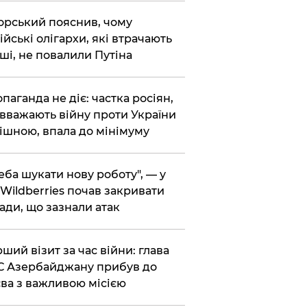
корський пояснив, чому
ійські олігархи, які втрачають
ші, не повалили Путіна
опаганда не діє: частка росіян,
 вважають війну проти України
ішною, впала до мінімуму
реба шукати нову роботу", — у
Wildberries почав закривати
ади, що зазнали атак
рший візит за час війни: глава
 Азербайджану прибув до
ва з важливою місією