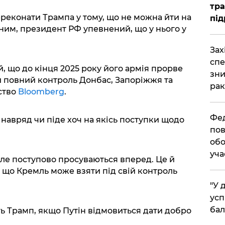
тра
реконати Трампа у тому, що не можна йти на
під
ним, президент РФ упевнений, що у нього у
​За
спе
, що до кінця 2025 року його армія прорве
зни
ій повний контроль Донбас, Запоріжжя та
рак
ство
Bloomberg
.
​Фе
 навряд чи піде хоч на якісь поступки щодо
пов
обо
уча
але поступово просуваються вперед. Це й
що Кремль може взяти під свій контроль
​"У
усп
бал
ть Трамп, якщо Путін відмовиться дати добро