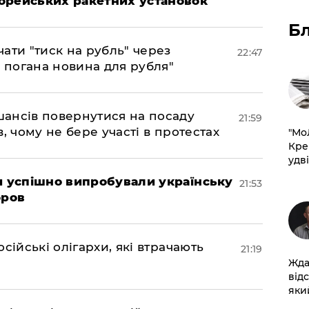
орейських ракетних установок
Б
ати "тиск на рубль" через
22:47
е погана новина для рубля"
шансів повернутися на посаду
21:59
, чому не бере участі в протестах
​"М
Кре
удві
ми успішно випробували українську
21:53
оров
сійські олігархи, які втрачають
21:19
Жда
від
який