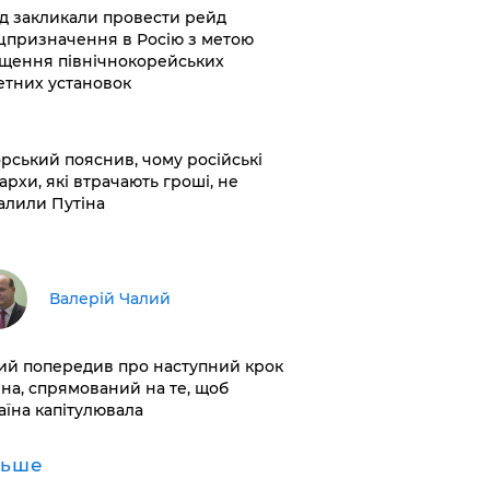
хід закликали провести рейд
цпризначення в Росію з метою
щення північнокорейських
етних установок
корський пояснив, чому російські
архи, які втрачають гроші, не
алили Путіна
Валерій Чалий
лий попередив про наступний крок
іна, спрямований на те, щоб
аїна капітулювала
льше