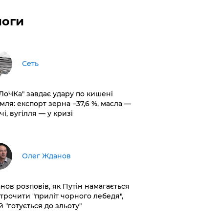
логи
Сеть
оЛоЧКа" завдає удару по кишені
мля: експорт зерна −37,6 %, масла —
чі, вугілля — у кризі
Олег Жданов
нов розповів, як Путін намагається
строчити "приліт чорного лебедя",
 "готується до зльоту"