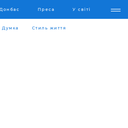
Донбас
Преса
У світі
Думка
Стиль життя