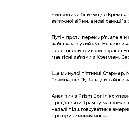
Чиновники близькі до Кремля з
затяжної війни, а нові санкції з
Путін проти перемир'я, але ві
зайшла у глухий кут. Не виклю
переговори тривали паралельно 
має тісні зв'язки з Кремлем, Се
Ще минулої п'ятниці Стармер, 
Трампа, що Путін водить його за
Аналітик з Prism Бот Іліяс упе
пред'являти Трампу максималіс
надалі підштовхуватиме америка
про припинення вогню.