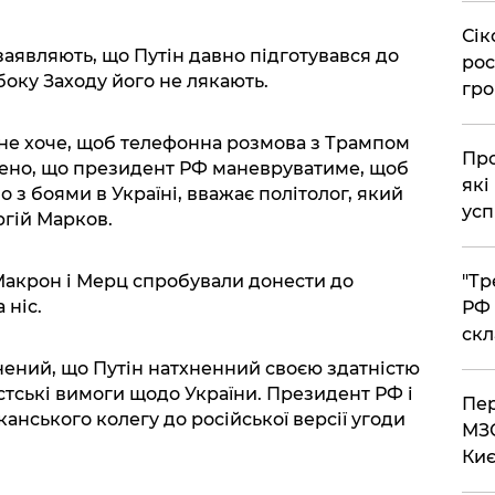
​Сі
аявляють, що Путін давно підготувався до
рос
 боку Заходу його не лякають.
гро
н не хоче, щоб телефонна розмова з Трампом
​Пр
чено, що президент РФ маневруватиме, щоб
які
з боями в Україні, вважає політолог, який
усп
ргій Марков.
Макрон і Мерц спробували донести до
​"Т
 ніс.
РФ 
скл
внений, що Путін натхненний своєю здатністю
тські вимоги щодо України. Президент РФ і
​Пе
нського колегу до російської версії угоди
МЗС
Киє