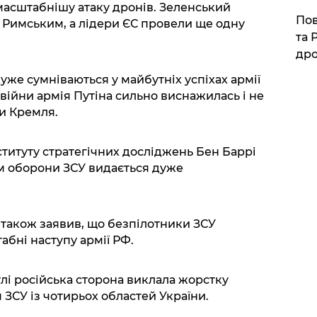
масштабнішу атаку дронів. Зеленський
​По
ю Римським, а лідери ЄС провели ще одну
та 
дро
уже сумніваються у майбутніх успіхах армії
 війни армія Путіна сильно виснажилась і не
ви Кремля.
титуту стратегічних досліджень Бен Баррі
ям оборони ЗСУ видається дуже
 також заявив, що безпілотники ЗСУ
ні наступу армії РФ.
лі російська сторона виклала жорстку
ЗСУ із чотирьох областей України.