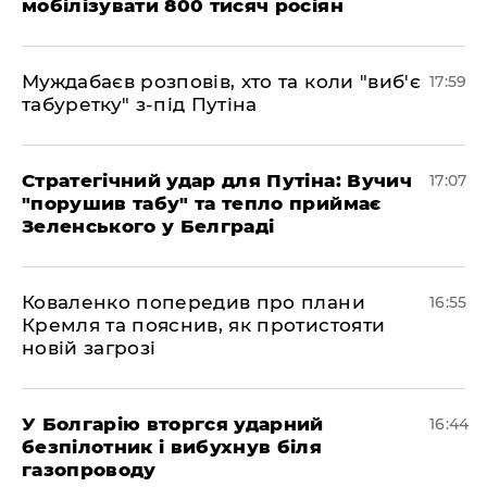
мобілізувати 800 тисяч росіян
Муждабаєв розповів, хто та коли "виб'є
17:59
табуретку" з-під Путіна
Стратегічний удар для Путіна: Вучич
17:07
"порушив табу" та тепло приймає
Зеленського у Белграді
Коваленко попередив про плани
16:55
Кремля та пояснив, як протистояти
новій загрозі
У Болгарію вторгся ударний
16:44
безпілотник і вибухнув біля
газопроводу