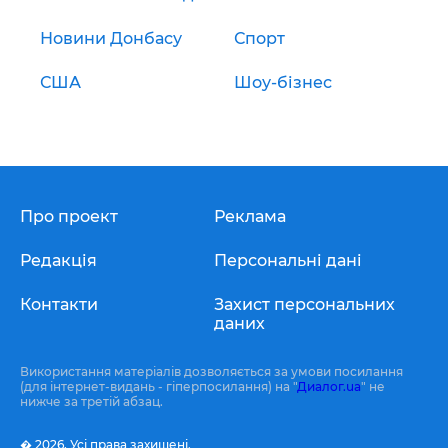
Новини Донбасу
Спорт
США
Шоу-бізнес
Про проект
Реклама
Редакція
Персональні дані
Контакти
Захист персональних
даних
Використання матеріалів дозволяється за умови посилання
(для інтернет-видань - гіперпосилання) на "
Диалог.ua
" не
нижче за третій абзац.
� 2026,
Усі права захищені.