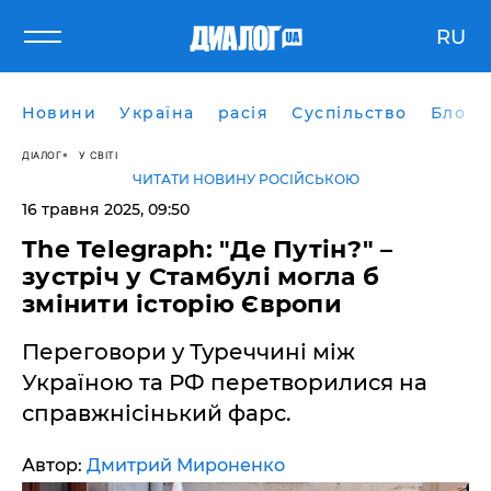
RU
Новини
Україна
расія
Суспільство
Блоги
ДІАЛОГ
У СВІТІ
ЧИТАТИ НОВИНУ РОСІЙСЬКОЮ
16 травня 2025, 09:50
The Telegraph: "Де Путін?" –
зустріч у Стамбулі могла б
змінити історію Європи
Переговори у Туреччині між
Україною та РФ перетворилися на
справжнісінький фарс.
Автор:
Дмитрий Мироненко