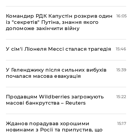
Командир РДК Капустін розкрив один
16:05
із "секретів" Путіна, знання якого
допоможе закінчити війну
У сім'ї Ліонеля Мессі сталася трагедія
15:46
У Геленджику після сильних вибухів
15:39
почалася масова евакуація
Продавцям Wildberries загрожують
15:22
масові банкрутства – Reuters
Жданов порадував хорошими
15:17
новинами з Росії та припустив, що