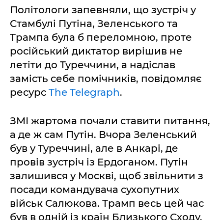
Політологи запевняли, що зустріч у
Стамбулі Путіна, Зеленського та
Трампа була б переломною, проте
російський диктатор вирішив не
летіти до Туреччини, а надіслав
замість себе помічників, повідомляє
ресурс
The Telegraph
.
ЗМІ жартома почали ставити питання,
а де ж сам Путін. Вчора Зеленський
був у Туреччині, але в Анкарі, де
провів зустріч із Ердоганом. Путін
залишився у Москві, щоб звільнити з
посади командувача сухопутних
військ Салюкова. Трамп весь цей час
був в одній із країн Близького Сходу.