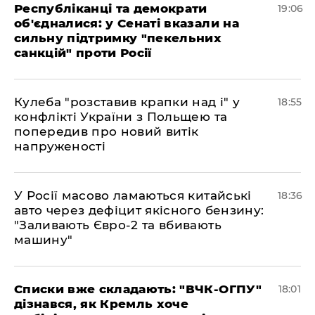
Республіканці та демократи
19:06
об'єдналися: у Сенаті вказали на
сильну підтримку "пекельних
санкцій" проти Росії
Кулеба "розставив крапки над і" у
18:55
конфлікті України з Польщею та
попередив про новий витік
напруженості
У Росії масово ламаються китайські
18:36
авто через дефіцит якісного бензину:
"Заливають Євро-2 та вбивають
машину"
Списки вже складають: "ВЧК-ОГПУ"
18:01
дізнався, як Кремль хоче