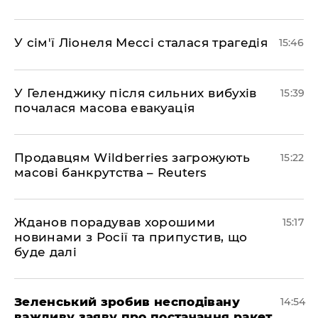
У сім'ї Ліонеля Мессі сталася трагедія
15:46
У Геленджику після сильних вибухів
15:39
почалася масова евакуація
Продавцям Wildberries загрожують
15:22
масові банкрутства – Reuters
Жданов порадував хорошими
15:17
новинами з Росії та припустив, що
буде далі
Зеленський зробив несподівану
14:54
важливу заяву про постачання ракет