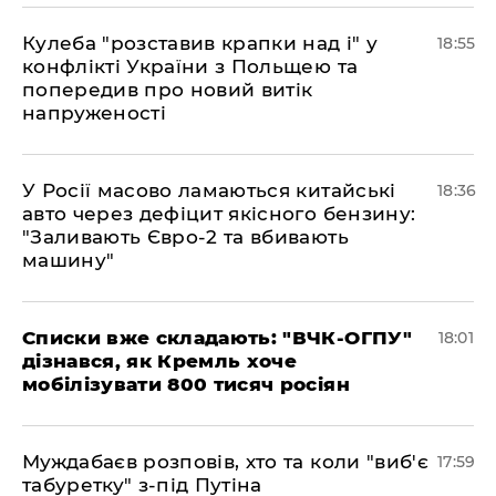
Кулеба "розставив крапки над і" у
18:55
конфлікті України з Польщею та
попередив про новий витік
напруженості
У Росії масово ламаються китайські
18:36
авто через дефіцит якісного бензину:
"Заливають Євро-2 та вбивають
машину"
Списки вже складають: "ВЧК-ОГПУ"
18:01
дізнався, як Кремль хоче
мобілізувати 800 тисяч росіян
Муждабаєв розповів, хто та коли "виб'є
17:59
табуретку" з-під Путіна