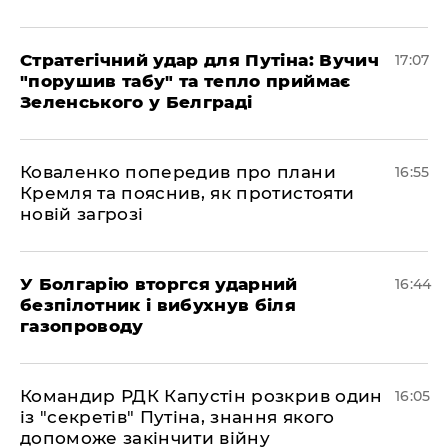
Стратегічний удар для Путіна: Вучич
17:07
"порушив табу" та тепло приймає
Зеленського у Белграді
Коваленко попередив про плани
16:55
Кремля та пояснив, як протистояти
новій загрозі
У Болгарію вторгся ударний
16:44
безпілотник і вибухнув біля
газопроводу
Командир РДК Капустін розкрив один
16:05
із "секретів" Путіна, знання якого
допоможе закінчити війну