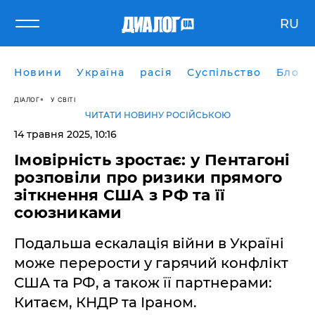
RU
Новини
Україна
расія
Суспільство
Блоги
ДІАЛОГ
У СВІТІ
ЧИТАТИ НОВИНУ РОСІЙСЬКОЮ
14 травня 2025, 10:16
Імовірність зростає: у Пентагоні
розповіли про ризики прямого
зіткнення США з РФ та її
союзниками
Подальша ескалація війни в Україні
може перерости у гарячий конфлікт
США та РФ, а також її партнерами:
Китаєм, КНДР та Іраном.