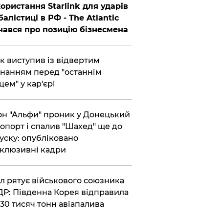
ористання Starlink для ударів
балістиці в РФ - The Atlantic
нався про позицію бізнесмена
ик виступив із відвертим
нанням перед "останнім
цем" у кар'єрі
он "Альфи" проник у Донецький
опорт і спалив "Шахед" ще до
уску: опубліковано
клюзивні кадри
ул рятує військового союзника
Р: Південна Корея відправила
30 тисяч тонн авіапалива