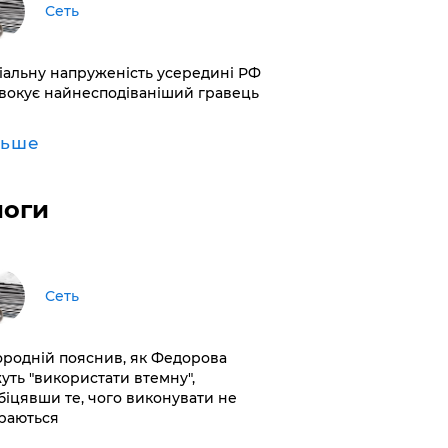
Сеть
іальну напруженість усередині РФ
вокує найнесподіваніший гравець
льше
логи
Сеть
ородній пояснив, як Федорова
уть "використати втемну",
біцявши те, чого виконувати не
раються