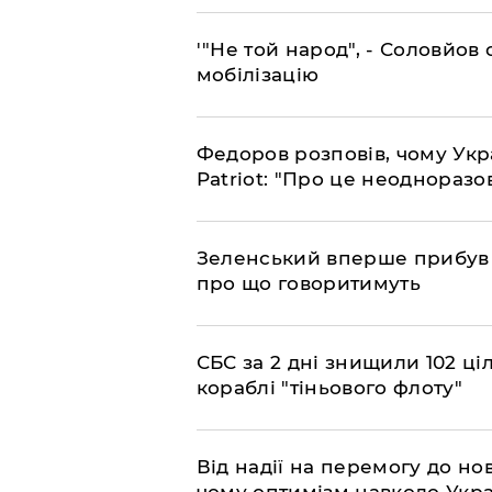
​'"Не той народ", - Соловйо
мобілізацію
​Федоров розповів, чому Укр
Patriot: "Про це неодноразо
​Зеленський вперше прибув д
про що говоритимуть
​СБС за 2 дні знищили 102 ці
кораблі "тіньового флоту"
​Від надії на перемогу до нов
чому оптимізм навколо Укра