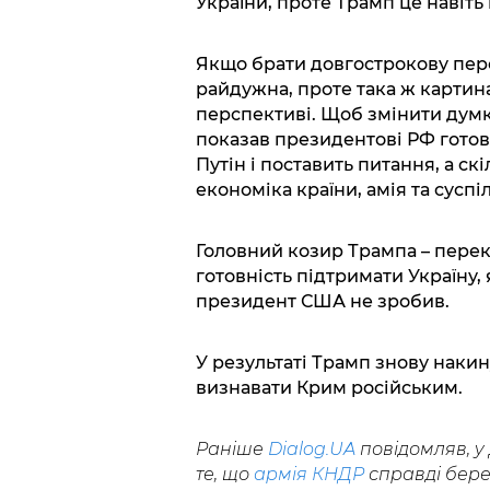
України, проте Трамп це навіть 
Якщо брати довгострокову перс
райдужна, проте така ж картина
перспективі. Щоб змінити думк
показав президентові РФ готовн
Путін і поставить питання, а ск
економіка країни, амія та суспі
Головний козир Трампа – пере
готовність підтримати Україну, 
президент США не зробив.
У результаті Трамп знову наки
визнавати Крим російським.
Раніше
Dialog.UA
повідомляв, 
те, що
армія КНДР
справді бере 