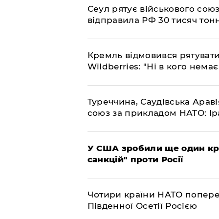
​Сеул рятує військового со
відправила РФ 30 тисяч тон
​Кремль відмовився рятуват
Wildberries: "Ні в кого нема
​Туреччина, Саудівська Арав
союз за прикладом НАТО: Іра
​У США зробили ще один к
санкцій" проти Росії
​Чотири країни НАТО попере
Південної Осетії Росією