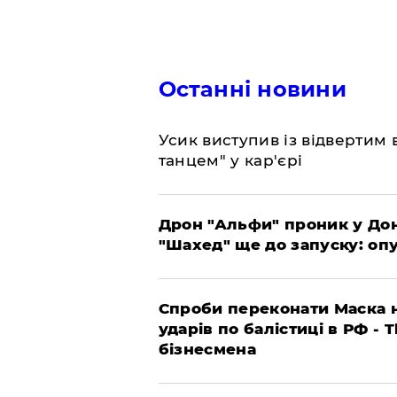
Останні новини
​Усик виступив із відвертим
танцем" у кар'єрі
​Дрон "Альфи" проник у До
"Шахед" ще до запуску: оп
​Спроби переконати Маска н
ударів по балістиці в РФ - 
бізнесмена