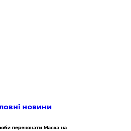
ловні новини
роби переконати Маска на