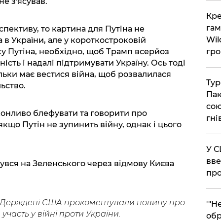
не з'ясував.
​Кр
гам
пективу, то картина для Путіна не
Wil
 в України, але у короткостроковій
у Путіна, необхідно, щоб Трамп всерйоз
гро
ість і надалі підтримувати Україну. Ось тоді
ільки має вестися війна, щоб розвалилася
​Ту
льство.
Пак
сою
конливо блефувати та говорити про
гні
якщо Путін не зупинить війну, однак і цього
​У 
вве
нувся на Зеленського через відмову Києва
про
у Держдепі США прокоментували новину про
​'"
участь у війні проти України.
обр