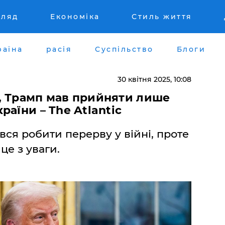
гляд
Економіка
Стиль життя
раїна
расія
Суспільство
Блоги
30 квітня 2025, 10:08
, Трамп мав прийняти лише
аїни – The Atlantic
вся робити перерву у війні, проте
це з уваги.