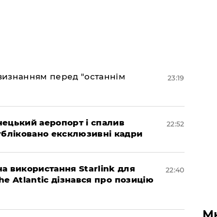
 визнанням перед "останнім
23:19
нецький аеропорт і спалив
22:52
убліковано ексклюзивні кадри
а використання Starlink для
22:40
The Atlantic дізнався про позицію
М