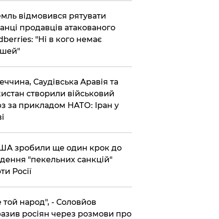
емль відмовився рятувати
анці продавців атакованого
dberries: "Ні в кого немає
шей"
реччина, Саудівська Аравія та
истан створили військовий
з за прикладом НАТО: Іран у
ві
США зробили ще один крок до
дення "пекельних санкцій"
ти Росії
Не той народ", - Соловйов
азив росіян через розмови про