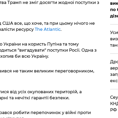
тва Трамп не зміг досягти жодної поступки з
вик
по 
діз
д США все, що хоче, та при цьому нічого не
налісти ресурсу
The Atlantic
.
​Ус
виз
 України на користь Путіна та тому
тан
одиться "вигадувати" поступки Росії. Одна з
ахопив би всю Україну.
​Др
аер
вився не таким великим переговорником,
зап
екс
ися від усіх окупованих територій, а
​Се
ні та нечіткі гарантії безпеки.
КНД
РФ 
рався робити перепочинок у війні проти