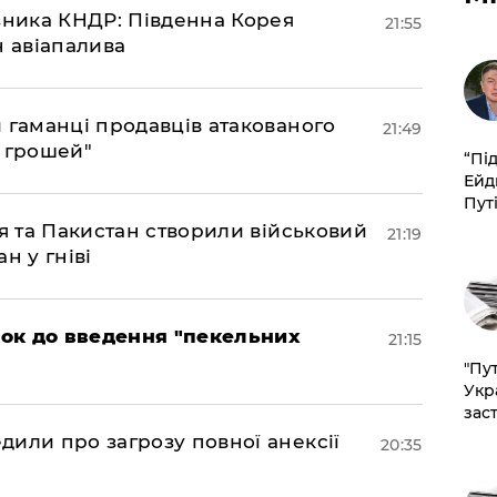
юзника КНДР: Південна Корея
21:55
н авіапалива
и гаманці продавців атакованого
21:49
є грошей"
​“Пі
Ейд
Пут
ія та Пакистан створили військовий
21:19
н у гніві
рок до введення "пекельних
21:15
"Пут
Укр
зас
дили про загрозу повної анексії
20:35