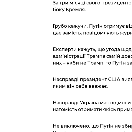
За три місяці свого президентс
боку Кремля.
Грубо кажучи, Путін отримує ві
дає замість, повідомляють жур
Експерти кажуть, що угода щодо
адміністрації Трампа самій дов
них – якби не Трамп, то Путін з
Насправді президент США вия
яким він себе вважає.
Насправді Україна має відмовит
натомість отримати якісь примар
Не виключено, що Путін не зби