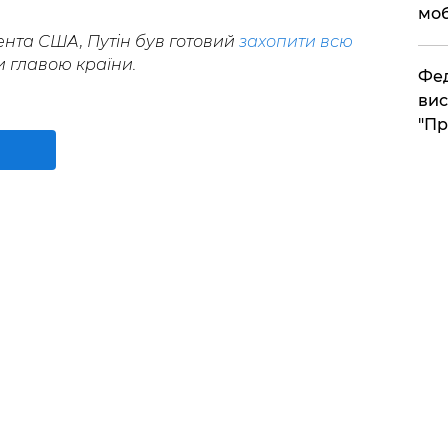
моб
нта США, Путін був готовий
захопити всю
и главою країни.
​Фе
вис
"Пр