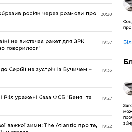
в образив росіян через розмови про
20:28
Соц
про
аїні не вистачає ракет для ЗРК
Бі
19:57
во говорилося"
Б
о Сербії на зустріч із Вучичем –
19:33
лі РФ: уражені база ФСБ "Беня" та
19:27
Заг
мож
поо
зби
ої важкої зими: The Atlantic про те,
19:22
їни згасає