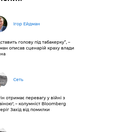
Ігор Ейдман
дставить голову під табакерку”, –
ман описав сценарій краху влади
іна
Сеть
ін отримає перевагу у війні з
аїною", – колумніст Bloomberg
теріг Захід від помилки