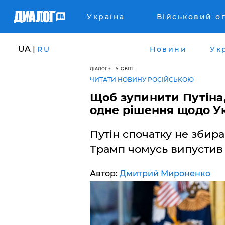
Україна
Військовий о
UA |
RU
Новини
Ук
ДІАЛОГ
У СВІТІ
ЧИТАТИ НОВИНУ РОСІЙСЬКОЮ
Щоб зупинити Путіна
одне рішення щодо Укр
Путін спочатку не збира
Трамп чомусь випустив 
Автор:
Дмитрий Мироненко