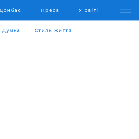
Донбас
Преса
У світі
Думка
Стиль життя