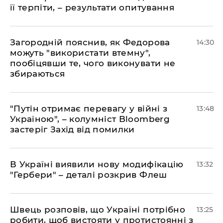
її терпіти, – результати опитування
Загородній пояснив, як Федорова
14:30
можуть "використати втемну",
пообіцявши те, чого виконувати не
збираються
"Путін отримає перевагу у війні з
13:48
Україною", – колумніст Bloomberg
застеріг Захід від помилки
В Україні виявили нову модифікацію
13:32
"Гербери" – деталі розкрив Флеш
Швець розповів, що Україні потрібно
13:25
робити, щоб вистояти у протистоянні з