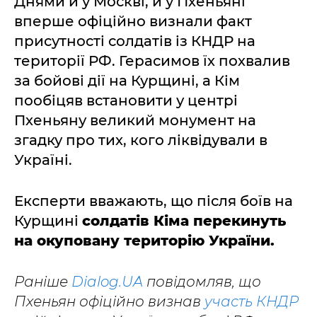
Днями й у Москві, й у Пхеньяні
вперше офіційно визнали факт
присутності солдатів із КНДР на
території РФ. Герасимов їх похвалив
за бойові дії на Курщині, а Кім
пообіцяв встановити у центрі
Пхеньяну великий монумент на
згадку про тих, кого ліквідували в
Україні.
Експерти вважають, що після боїв на
Курщині
солдатів Кіма перекинуть
на окуповану територію України.
Раніше
Dialog.UA
повідомляв, що
Пхеньян офіційно визнав
участь КНДР