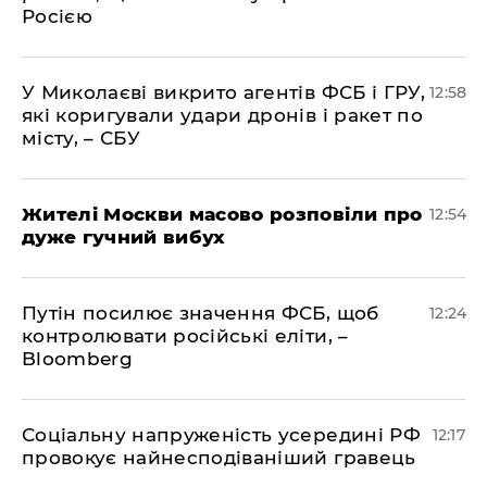
Росією
У Миколаєві викрито агентів ФСБ і ГРУ,
12:58
які коригували удари дронів і ракет по
місту, – СБУ
Жителі Москви масово розповіли про
12:54
дуже гучний вибух
Путін посилює значення ФСБ, щоб
12:24
контролювати російські еліти, –
Bloomberg
Соціальну напруженість усередині РФ
12:17
провокує найнесподіваніший гравець