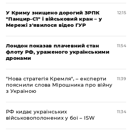
У Криму знищено дорогий ЗРПК
12:15
"Панцир-С1" і військовий кран – у
Мережі з'явилося відео ГУР
Лондон показав плачевний стан
11:54
флоту РФ, ураженого українськими
дронами
"Нова стратегія Кремля", – експерти
11:39
пояснили слова Мірошника про війну
з Україною
РФ кидає українських
11:34
військовополонених у бої – ISW