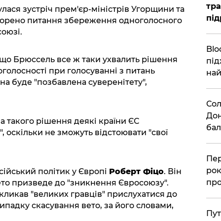
тра
лася зустріч прем'єр-міністрів Угорщини та
під
оворено питання збереження одноголосного
оюзі.
Blo
кщо Брюссель все ж таки ухвалить рішення
під
голосності при голосуванні з питань
най
на буде "позбавлена суверенітету",
Сол
Дон
а такого рішення деякі країни ЄС
бал
", оскільки не зможуть відстоювати "свої
Пер
рок
ійський політик у Європі
Роберт Фіцо
. Він
про
ето призведе до "зникнення Євросоюзу".
кликав "великих гравців" прислухатися до
випадку скасування вето, за його словами,
Пут