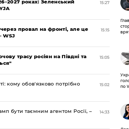
26–2027 роках: Зеленський
15:27
EYJA
Гла
сто
 через провал на фронті, але це
15:15
врят
– WSJ
чову трасу росіян на Півдні та
15:05
ься"
​Ук
гол
і: кому обов'язково потрібно
15:02
по 
амп бути таємним агентом Росії, –
14:33