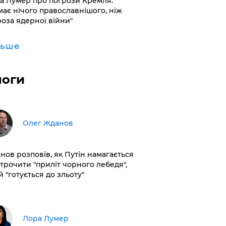
а Лумер про погрози Кремля:
має нічого православнішого, ніж
роза ядерної війни"
льше
логи
Олег Жданов
нов розповів, як Путін намагається
строчити "приліт чорного лебедя",
 "готується до зльоту"
​Лора Лумер