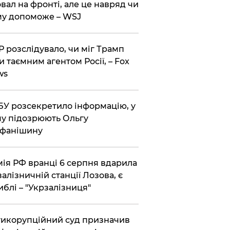
вал на фронті, але це навряд чи
у допоможе – WSJ
 розслідувало, чи міг Трамп
и таємним агентом Росії, – Fox
ws
У розсекретило інформацію, у
у підозрюють Ольгу
ефанішину
ія РФ вранці 6 серпня вдарила
залізничній станції Лозова, є
иблі – "Укрзалізниця"
икорупційний суд призначив