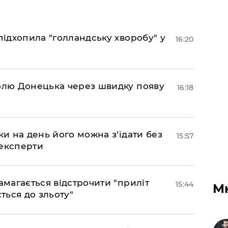
підхопила "голландську хворобу" у
16:20
долю Донецька через швидку появу
16:18
ки на день його можна з'їдати без
15:57
 експерти
амагається відстрочити "приліт
15:44
М
ться до зльоту"