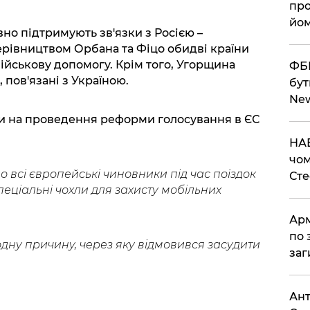
про
йом
вно підтримують зв'язки з Росією –
ерівництвом Орбана та Фіцо обидві країни
ійськову допомогу. Крім того, Угорщина
ФБР
 пов'язані з Україною.
бут
Ne
и на проведення реформи голосування в ЄС
НАБ
чом
 всі європейські чиновники під час поїздок
Ст
еціальні чохли для захисту мобільних
Арм
по 
дну причину, через яку відмовився засудити
заг
Ант