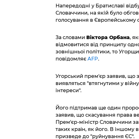
Напередодні у Братиславі відбу
Словаччини, на якій було обг
голосування в Європейському с
За словами
Віктора Орбана
, я
відмовитися від принципу одно
зовнішньої політики, то Угорщи
повідомляє
AFP
.
Угорський прем'єр заявив, що з
виявляться "втягнутими у війну
інтереси".
Його підтримав ще один пророс
заявив, що скасування права в
Прем'єр-міністр Словаччини за
таких країн, як його. В іншому 
призведе до "руйнування ЄС".