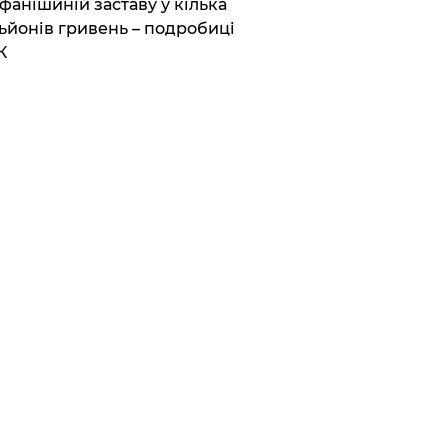
фанішиній заставу у кілька
ьйонів гривень – подробиці
К