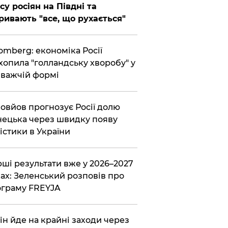
су росіян на Півдні та
ривають "все, що рухається"
omberg: економіка Росії
хопила "голландську хворобу" у
важчій формі
овйов прогнозує Росії долю
ецька через швидку появу
істики в України
ші результати вже у 2026–2027
ах: Зеленський розповів про
граму FREYJA
ін йде на крайні заходи через