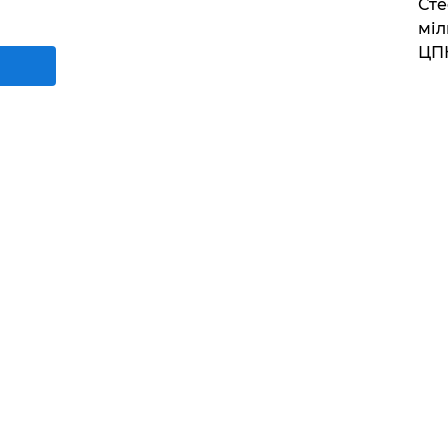
Сте
міл
ЦП