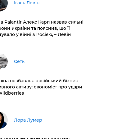
Ігаль Левін
ва Palantir Алекс Карп назвав сильні
рони України та пояснив, що її
увало у війні з Росією, – Левін
Сеть
раїна позбавляє російський бізнес
овного активу: економіст про удари
Wildberries
​Лора Лумер