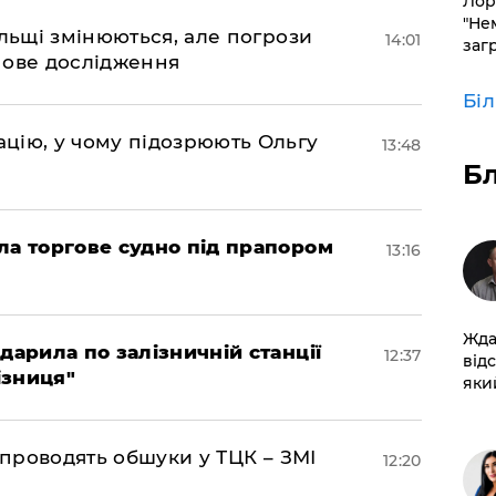
Лор
"Не
ольщі змінюються, але погрози
14:01
заг
нове дослідження
Бі
цію, у чому підозрюють Ольгу
13:48
Б
ла торгове судно під прапором
13:16
Жда
дарила по залізничній станції
12:37
від
ізниця"
який
 проводять обшуки у ТЦК – ЗМІ
12:20