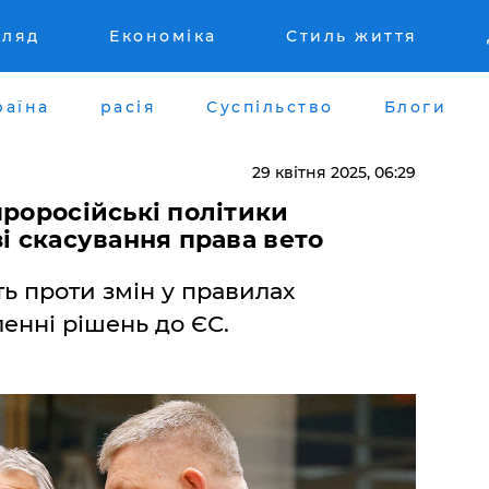
гляд
Економіка
Стиль життя
раїна
расія
Суспільство
Блоги
29 квітня 2025, 06:29
проросійські політики
зі скасування права вето
ь проти змін у правилах
енні рішень до ЄС.