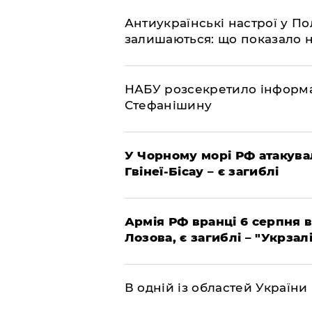
Антиукраїнські настрої у П
залишаються: що показало 
НАБУ розсекретило інформа
Стефанішину
У Чорному морі РФ атакува
Гвінеї-Бісау – є загиблі
Армія РФ вранці 6 серпня в
Лозова, є загиблі – "Укрзал
В одній із областей України