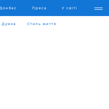
Донбас
Преса
У світі
Думка
Стиль життя