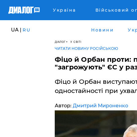
Україна
Військовий о
UA |
RU
Новини
Ук
ДІАЛОГ
У СВІТІ
ЧИТАТИ НОВИНУ РОСІЙСЬКОЮ
Фіцо й Орбан проти: 
"загрожують" ЄС у ра
Фіцо й Орбан виступают
одностайності при ухвал
Автор:
Дмитрий Мироненко